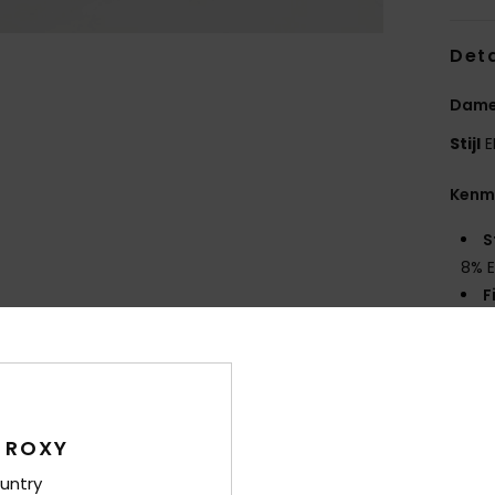
Deta
Dames
Stijl
E
Kenm
S
8% E
F
K
Same
elast
 ROXY
untry
Bez