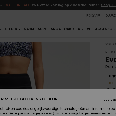
SALE ON SALE
25% extra korting op alle Sale items*
Shop Nu
ROXY APP
DUURZ
S
KLEDING
SWIM
SURF
SNOWBOARD
ACTIVE
ACCESSOIR
Startp
RECYC
Ev
Dames
5.0
ECO-
€ 6
ER MET JE GEGEVENS GEBEURT
Doorga
Betaal
gebruiken cookies of gelijkwaardige technologieën om informatie op
egen. Deze persoonsgegevens (zoals je navigatiegegevens en je IP