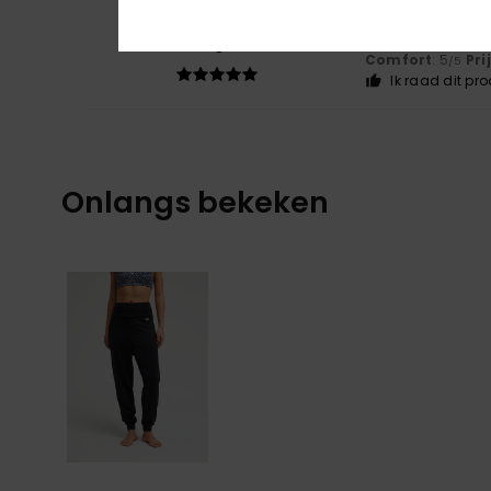
5
Fanny
22. juni 202
/5
as expected
Comfort
: 5
Pri
/5
Ik raad dit pr
Onlangs bekeken