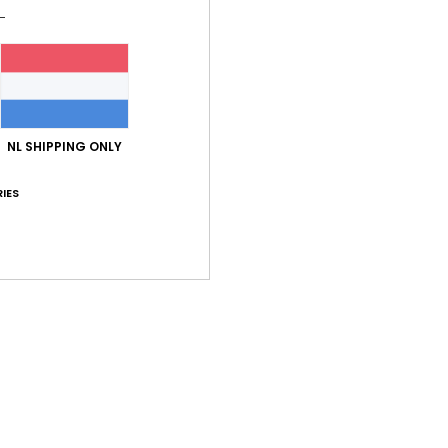
NL SHIPPING ONLY
Gemiddelde score
5.0
IES
/5
gebaseerd op
1 geverifieerde beoordelingen
sinds juni 2026
100% van onze klanten bevelen dit product aan
-kwaliteitverhouding
Maat
Mate
5.0
5
Te klein
Te groot