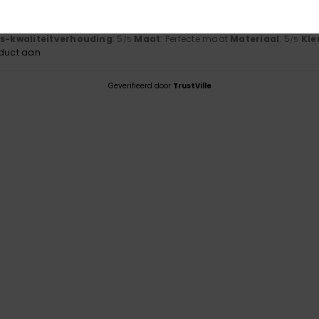
6
js-kwaliteitverhouding
: 5
Maat
: Perfecte maat
Materiaal
: 5
Kle
/5
/5
oduct aan
Geverifieerd door
TrustVille