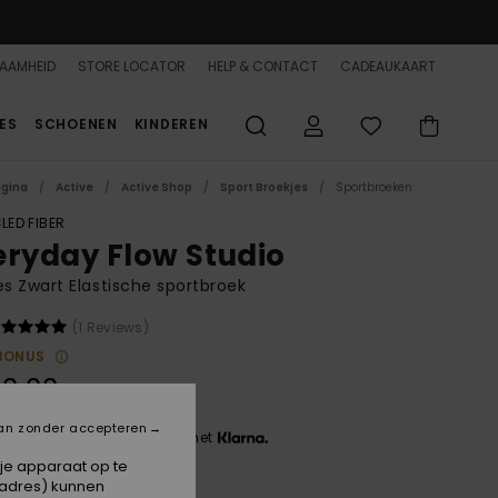
AAMHEID
STORE LOCATOR
HELP & CONTACT
CADEAUKAART
ES
SCHOENEN
KINDEREN
agina
Active
Active Shop
Sport Broekjes
Sportbroeken
LED FIBER
eryday Flow Studio
 Zwart Elastische sportbroek
(1 Reviews)
BONUS
0,00
an zonder accepteren
 3 x € 20,00, zonder rente met
 je apparaat op te
-adres) kunnen