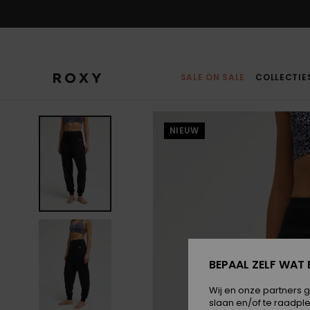
Ga
naar
Productinformatie
SALE ON SALE
COLLECTIE
NIEUW
BEPAAL ZELF WAT 
Wij en onze partners 
slaan en/of te raadpl