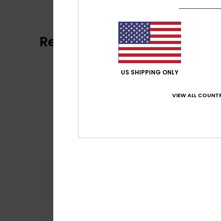
Reviews van klanten
US SHIPPING ONLY
VIEW ALL COUNTR
Comfort
Prijs
5.0