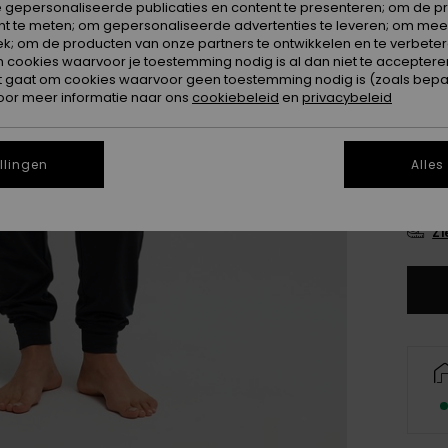
 gepersonaliseerde publicaties en content te presenteren; om de pr
Kleur
nt te meten; om gepersonaliseerde advertenties te leveren; om meer
k; om de producten van onze partners te ontwikkelen en te verbetere
ookies waarvoor je toestemming nodig is al dan niet te accepteren
t gaat om cookies waarvoor geen toestemming nodig is (zoals bepa
oor meer informatie naar ons
cookiebeleid
en
privacybeleid
llingen
Alles
X
Zi