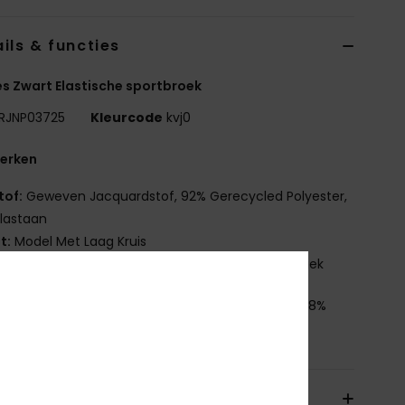
ils & functies
 Zwart Elastische sportbroek
RJNP03725
Kleurcode
kvj0
erken
tof:
Geweven Jacquardstof, 92% Gerecycled Polyester,
lastaan
it:
Model Met Laag Kruis
enmerken:
Brede Tailleband Met Ingesloten Elastiek
nstelling
[Hoofdstof] 92% gerecycled polyester, 8%
aan
orging en Retour