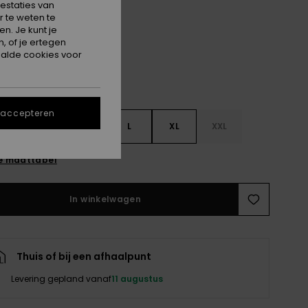
estaties van
Anthracite
 te weten te
n. Je kunt je
, of je ertegen
alde cookies voor
 accepteren
S
S
M
L
XL
XXL
e maattabel
In winkelwagen
Thuis of bij een afhaalpunt
Levering gepland vanaf
11 augustus