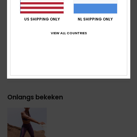
Contrastband aan de pijpen
Telefoonzakje op de rechterpijp
Achterzak met rits
US SHIPPING ONLY
NL SHIPPING ONLY
Rugsnit voor laagjes
VIEW ALL COUNTRIES
Samenstelling
[Hoofdstof] 75% gerecycled polyester,
25% elastaan
Bezorging en Retour
Onlangs bekeken