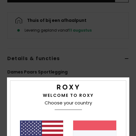
Swim
Thuis of bij een afhaalpunt
Kleding
Levering gepland vanaf
11 augustus
Accessoires
Schoenen
Details & functies
Dames Paars Sportlegging
Fitness
Stijl
ERJNP03731
Kleurcode
psj0
Snow
WELCOME TO ROXY
Kenmerken
Choose your country
Stof:
Rekbare, Ademende, Sneldrogende Stof, 75%
Gerecycled Polyester, 25% Elastaan
Pasvorm:
Normale Lengte
Kenmerken:
Elastische Tailleband