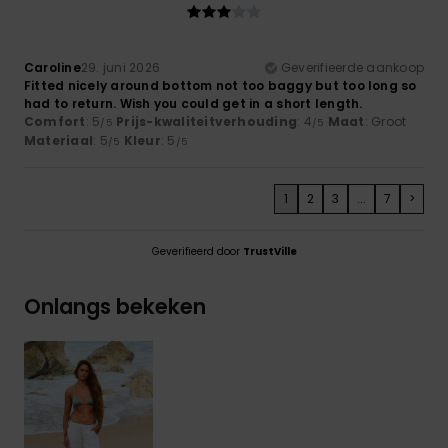
Caroline
29. juni 2026
Geverifieerde aankoop
Fitted nicely around bottom not too baggy but too long so
had to return. Wish you could get in a short length.
Comfort
: 5
Prijs-kwaliteitverhouding
: 4
Maat
: Groot
/5
/5
Materiaal
: 5
Kleur
: 5
/5
/5
1
2
3
...
7
>
Geverifieerd door
TrustVille
Onlangs bekeken