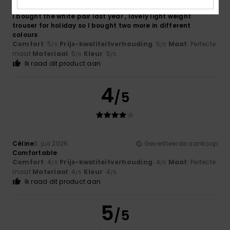
Kirsty
5. juli 2026
Geverifieerde aankoop
I bought the white pair last year , lovely light weight
trouser for holiday so I bought two more in different
colours
Comfort
: 5
Prijs-kwaliteitverhouding
: 5
Maat
: Perfecte
/5
/5
maat
Materiaal
: 5
Kleur
: 5
/5
/5
Ik raad dit product aan
4
/5
Céline
3. juli 2026
Geverifieerde aankoop
Comfortable
Comfort
: 4
Prijs-kwaliteitverhouding
: 4
Maat
: Perfecte
/5
/5
maat
Materiaal
: 4
Kleur
: 4
/5
/5
Ik raad dit product aan
5
/5