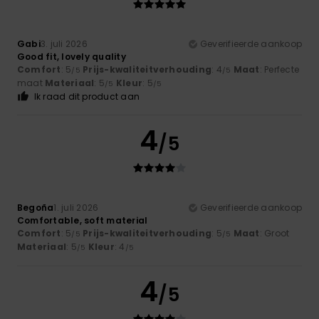
Gabi
3. juli 2026
Geverifieerde aankoop
Good fit, lovely quality
Comfort
: 5
Prijs-kwaliteitverhouding
: 4
Maat
: Perfecte
/5
/5
maat
Materiaal
: 5
Kleur
: 5
/5
/5
Ik raad dit product aan
4
/5
Begoña
1. juli 2026
Geverifieerde aankoop
Comfortable, soft material
Comfort
: 5
Prijs-kwaliteitverhouding
: 5
Maat
: Groot
/5
/5
Materiaal
: 5
Kleur
: 4
/5
/5
4
/5