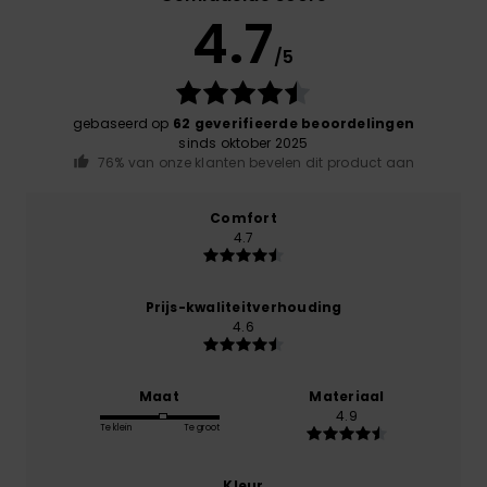
4.7
/5
gebaseerd op
62 geverifieerde beoordelingen
sinds oktober 2025
76% van onze klanten bevelen dit product aan
Comfort
4.7
Prijs-kwaliteitverhouding
4.6
Maat
Materiaal
4.9
Te klein
Te groot
Kleur