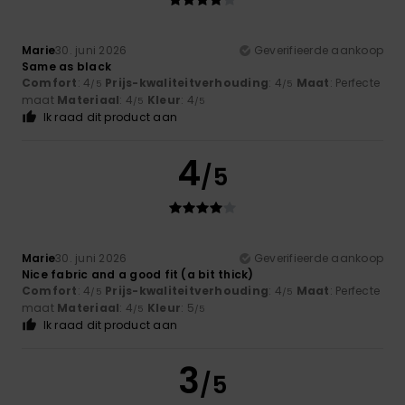
Marie
30. juni 2026
Geverifieerde aankoop
Same as black
Comfort
: 4
Prijs-kwaliteitverhouding
: 4
Maat
: Perfecte
/5
/5
maat
Materiaal
: 4
Kleur
: 4
/5
/5
Ik raad dit product aan
4
/5
Marie
30. juni 2026
Geverifieerde aankoop
Nice fabric and a good fit (a bit thick)
Comfort
: 4
Prijs-kwaliteitverhouding
: 4
Maat
: Perfecte
/5
/5
maat
Materiaal
: 4
Kleur
: 5
/5
/5
Ik raad dit product aan
3
/5