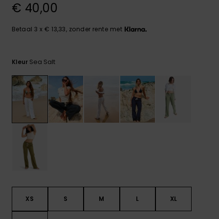
FAQ
Playsuits
Riemen &
Snowboard
€ 40,00
bekijken
Technische
portemonne
ROXY APP
tassen
Betaal 3 x € 13,33, zonder rente met
Shorts
Surf
Handschoen
VERLANGLIJST
Snow
& sjaals
Rokken
Accessoires
Schultassen
Sea Salt
Kleur
Schoolartik
Hoeden &
mutsen
Accessoires
Zonnebrillen
Wetsuits
Rashguards
neopreen
accessoires
XS
S
M
L
XL