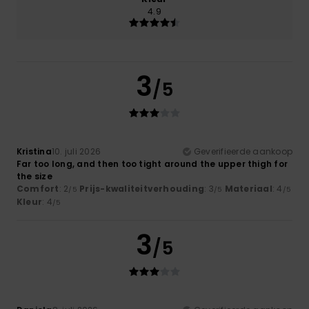
4.9
3
/5
Kristina
10. juli 2026
Geverifieerde aankoop
Far too long, and then too tight around the upper thigh for
the size
Comfort
: 2
Prijs-kwaliteitverhouding
: 3
Materiaal
: 4
/5
/5
/5
Kleur
: 4
/5
3
/5