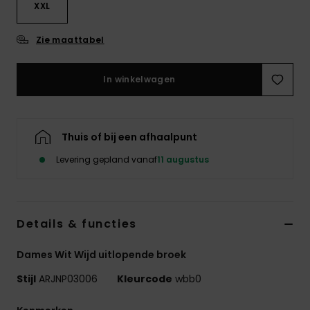
XXL
Swim
Zie maattabel
Kleding
In winkelwagen
Accessoires
Schoenen
Thuis of bij een afhaalpunt
Levering gepland vanaf
11 augustus
Fitness
Snow
Details & functies
Dames Wit Wijd uitlopende broek
Stijl
ARJNP03006
Kleurcode
wbb0