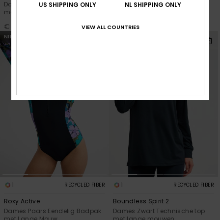
Dames Zwart Oversized T-shirt
Dames Blauw Loose denim
US SHIPPING ONLY
NL SHIPPING ONLY
met korte mouwen
jeans
€ 35,00
€ 75,00
VIEW ALL COUNTRIES
NIEUW
NIEUW
1
1
RECYCLED FIBER
RECYCLED FIBER
Roxy Active
Boundless Spirit 2
Dames Paars Eendelig Badpak
Dames Zwart Technische top
met Lange Mouw
met lange mouwen