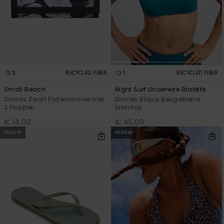
3
1
RECYCLED FIBER
RECYCLED FIBER
Small Beach
Night Surf Underwire Bralette
Dames Zwart Portemonnee met
Dames Blauw Beugelbeha
2 Flappen
bikinitop
€ 14,00
€ 45,00
NIEUW
NIEUW