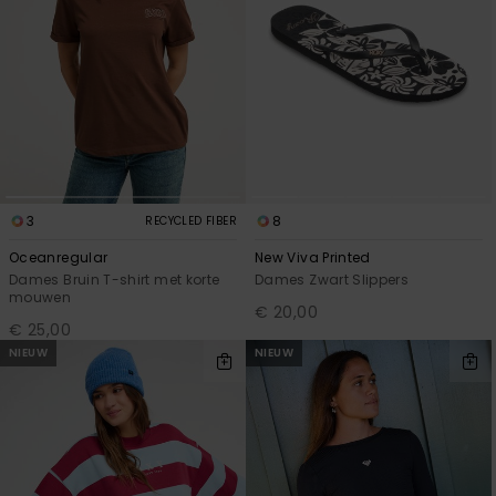
3
8
RECYCLED FIBER
Oceanregular
New Viva Printed
Dames Bruin T-shirt met korte
Dames Zwart Slippers
mouwen
€ 20,00
€ 25,00
NIEUW
NIEUW