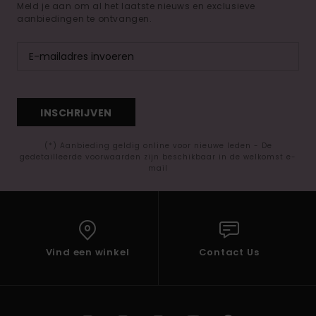
Meld je aan om al het laatste nieuws en exclusieve
aanbiedingen te ontvangen.
INSCHRIJVEN
(*) Aanbieding geldig online voor nieuwe leden - De
gedetailleerde voorwaarden zijn beschikbaar in de welkomst e-
mail
Vind een winkel
Contact Us