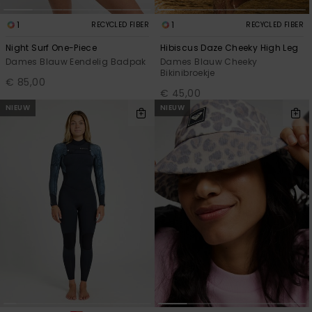
1
1
RECYCLED FIBER
RECYCLED FIBER
Night Surf One-Piece
Hibiscus Daze Cheeky High Leg
Dames Blauw Eendelig Badpak
Dames Blauw Cheeky
Bikinibroekje
€ 85,00
€ 45,00
NIEUW
NIEUW