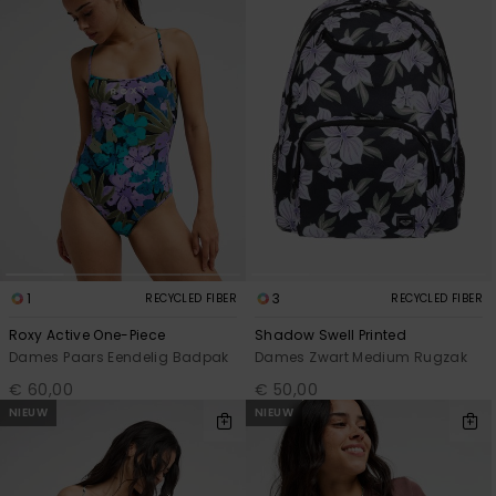
1
3
RECYCLED FIBER
RECYCLED FIBER
Roxy Active One-Piece
Shadow Swell Printed
Dames Paars Eendelig Badpak
Dames Zwart Medium Rugzak
€ 60,00
€ 50,00
NIEUW
NIEUW