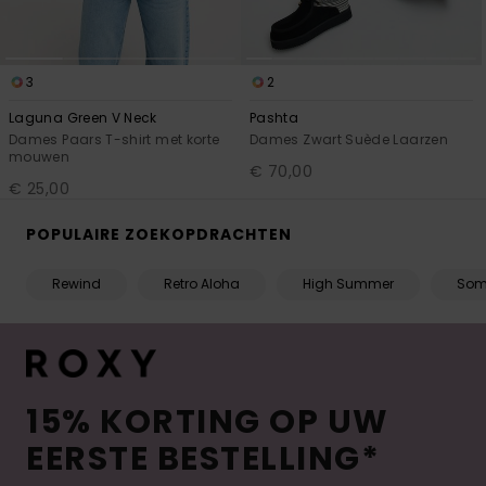
3
2
Laguna Green V Neck
Pashta
Dames Paars T-shirt met korte
Dames Zwart Suède Laarzen
mouwen
€ 70,00
€ 25,00
POPULAIRE ZOEKOPDRACHTEN
Rewind
Retro Aloha
High Summer
Som
15% KORTING OP UW
EERSTE BESTELLING*