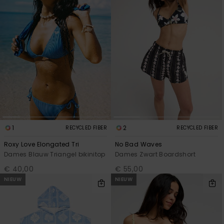
Swim
Kleding
Accessoires
Schoenen
Fitness
1
2
RECYCLED FIBER
RECYCLED FIBER
Roxy Love Elongated Tri
No Bad Waves
Snow
Dames Blauw Triangel bikinitop
Dames Zwart Boardshort
€ 40,00
€ 55,00
NIEUW
NIEUW