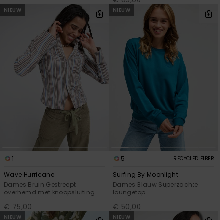
€ 85,00
NIEUW
NIEUW
1
5
RECYCLED FIBER
Wave Hurricane
Surfing By Moonlight
Dames Bruin Gestreept
Dames Blauw Superzachte
overhemd met knoopsluiting
loungetop
€ 75,00
€ 50,00
NIEUW
NIEUW