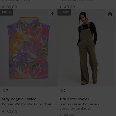
€ 90,00
€ 40,00
NIEUW
NIEUW
7
2
Stay Magical Printed
Trailblazer Overall
Dames Wit Poncho Handdoek
Dames Groen Katoenen
corduroy tuinbroek
€ 60,00