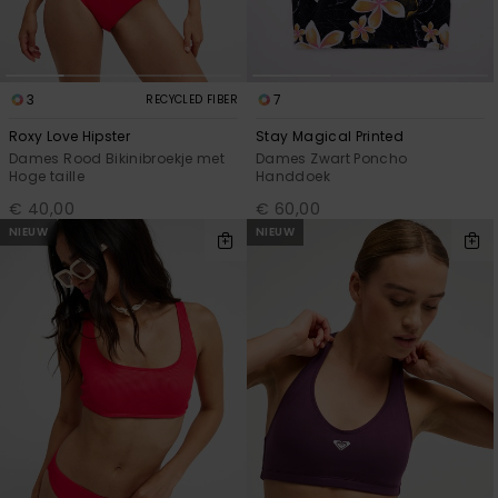
3
7
RECYCLED FIBER
Roxy Love Hipster
Stay Magical Printed
Dames Rood Bikinibroekje met
Dames Zwart Poncho
Hoge taille
Handdoek
€ 40,00
€ 60,00
NIEUW
NIEUW