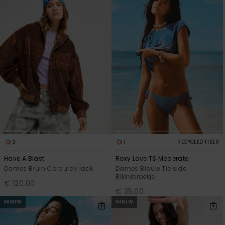
FAQ
Playsuits
Riemen &
Snowboard
bekijken
Technische
portemonne
ROXY APP
tassen
Shorts
Surf
Handschoen
VERLANGLIJST
Snow
& sjaals
Rokken
Accessoires
Schultassen
Schoolartik
Hoeden &
mutsen
Accessoires
Zonnebrillen
2
1
RECYCLED FIBER
Wetsuits
Have A Blast
Roxy Love TS Moderate
Dames Bruin Corduroy jack
Dames Blauw Tie side
Bikinibroekje
Rashguards
€ 120,00
neopreen
€ 35,00
accessoires
NIEUW
NIEUW