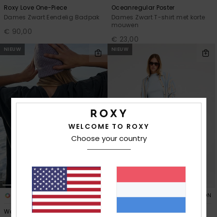
Roxy Love One-Piece
Oceanregular Poster
Dames Zwart Eendelig Badpak
Dames Zwart T-shirt met korte
mouwen
€ 90,00
€ 23,00
NIEUW
NIEUW
WELCOME TO ROXY
Choose your country
3
1
RECYCLED FIBER
ORGANIC COTTON
Washed
Beach Flirt