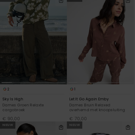
2
1
Sky Is High
Let It Go Again Emby
Dames Groen Relaxte
Dames Bruin Relaxed
cargobroek
overhemd met knoopsluiting
€ 90,00
€ 70,00
NIEUW
NIEUW