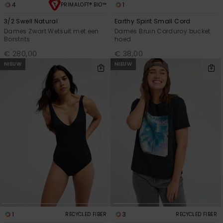
4
1
PRIMALOFT® BIO™
3/2 Swell Natural
Earthy Spirit Small Cord
Dames Zwart Wetsuit met een
Dames Bruin Corduroy bucket
Borstrits
hoed
€ 280,00
€ 38,00
NIEUW
NIEUW
1
3
RECYCLED FIBER
RECYCLED FIBER