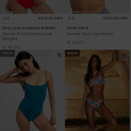
2
2
RECYCLED FIBER
RECYCLED FIBER
Roxy Love Underwire Bralette
Heart Into It
Dames Rood Bikinitop met
Dames Paars Sportbeha
Beugels
€ 40,00
€ 45,00
NIEUW
NIEUW