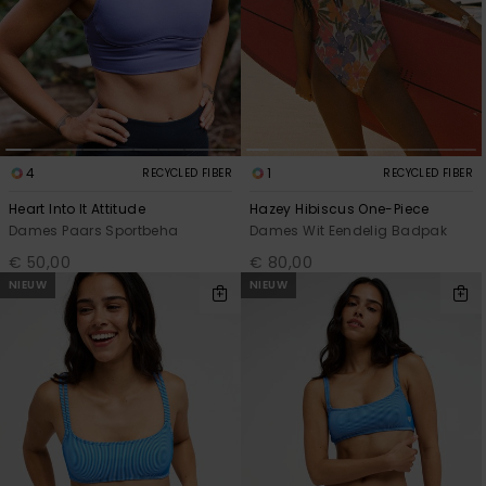
4
1
RECYCLED FIBER
RECYCLED FIBER
Heart Into It Attitude
Hazey Hibiscus One-Piece
Dames Paars Sportbeha
Dames Wit Eendelig Badpak
€ 50,00
€ 80,00
NIEUW
NIEUW