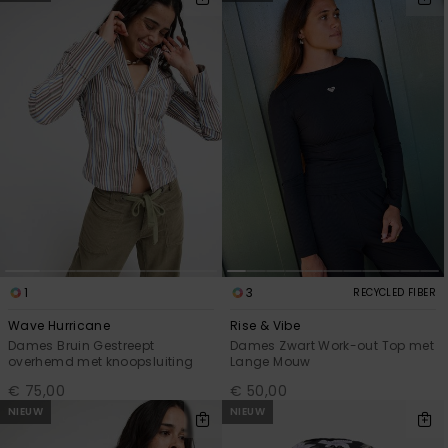
1
3
RECYCLED FIBER
Wave Hurricane
Rise & Vibe
Dames Bruin Gestreept
Dames Zwart Work-out Top met
overhemd met knoopsluiting
Lange Mouw
€ 75,00
€ 50,00
NIEUW
NIEUW