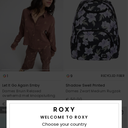
1
9
RECYCLED FIBER
Let It Go Again Emby
Shadow Swell Printed
Dames Bruin Relaxed
Dames Zwart Medium Rugzak
overhemd met knoopsluiting
€ 50,00
€ 70,00
NIEUW
NIEUW
WELCOME TO ROXY
Choose your country