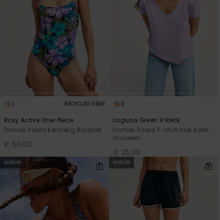
1
3
RECYCLED FIBER
Roxy Active One-Piece
Laguna Green V Neck
Dames Paars Eendelig Badpak
Dames Paars T-shirt met korte
mouwen
€ 60,00
€ 25,00
NIEUW
NIEUW