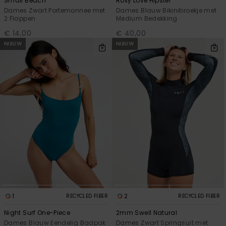
Small Beach
Roxy Love Hipster
Dames Zwart Portemonnee met
Dames Blauw Bikinibroekje met
2 Flappen
Medium Bedekking
€ 14,00
€ 40,00
NIEUW
NIEUW
1
2
RECYCLED FIBER
RECYCLED FIBER
Night Surf One-Piece
2mm Swell Natural
Dames Blauw Eendelig Badpak
Dames Zwart Springsuit met