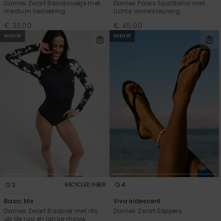
Dames Zwart Bikinibroekje met
Dames Paars Sportbeha met
medium bedekking
Lichte ondersteuning
€ 33,00
€ 45,00
NIEUW
NIEUW
2
4
RECYCLED FIBER
Basic Mix
Viva Iridescent
Dames Zwart Badpak met rits
Dames Zwart Slippers
op de rug en lange mouw