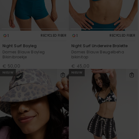
1
1
RECYCLED FIBER
RECYCLED FIBER
Night Surf Boyleg
Night Surf Underwire Bralette
Dames Blauw Boyleg
Dames Blauw Beugelbeha
Bikinibroekje
bikinitop
€ 50,00
€ 45,00
NIEUW
NIEUW