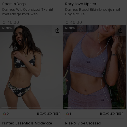
Sport Is Deep
Roxy Love Hipster
Dames Wit Oversized T-shirt
Dames Rood Bikinibroekje met
met lange mouwen
Hoge taille
€ 40,00
€ 40,00
NIEUW
NIEUW
2
1
RECYCLED FIBER
RECYCLED FIBER
Printed Essentials Moderate
Rise & Vibe Crossed