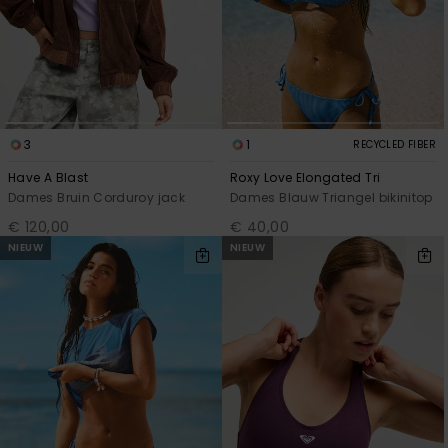
FAQ
Playsuits
Riemen &
Snowboard
bekijken
Technische
portemonne
ROXY APP
tassen
Shorts
Surf
Handschoen
VERLANGLIJST
Snow
& sjaals
Rokken
Accessoires
Schultassen
Schoolartik
3
1
RECYCLED FIBER
Hoeden &
Have A Blast
Roxy Love Elongated Tri
mutsen
Dames Bruin Corduroy jack
Dames Blauw Triangel bikinitop
Accessoires
€ 120,00
€ 40,00
Zonnebrillen
NIEUW
NIEUW
Wetsuits
Rashguards
neopreen
accessoires