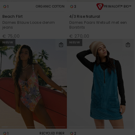
1
3
ORGANIC COTTON
PRIMALOFT® BIO™
Beach Flirt
4/3 Rise Natural
Dames Blauw Loose denim
Dames Paars Wetsuit met een
jeans
Borstrits
€ 75,00
€ 270,00
NIEUW
NIEUW
1
2
RECYCLED FIBER