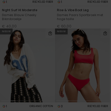
1
1
RECYCLED FIBER
RECYCLED FIBER
Night Surf Hl Moderate
Rise & Vibe Boot Leg
Dames Blauw Cheeky
Dames Paars Sportbroek met
Bikinibroekje
hoge taille
€ 40,00
€ 60,00
NIEUW
NIEUW
1
3
ORGANIC COTTON
RECYCLED FIBER