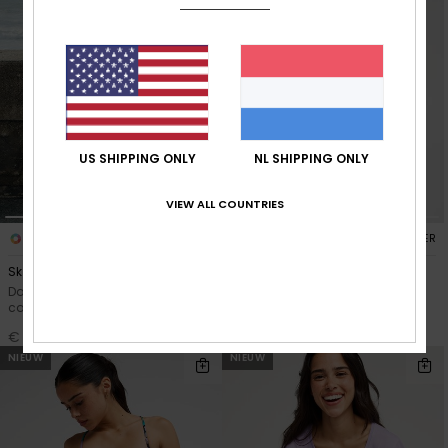
US SHIPPING ONLY
NL SHIPPING ONLY
VIEW ALL COUNTRIES
2
4
RECYCLED FIBER
Sky Is High
Printed Essentials Hipster
Dames Groen Relaxte
Dames Zwart Hipster
cargobroek
Bikinibroekje
€ 90,00
€ 35,00
NIEUW
NIEUW