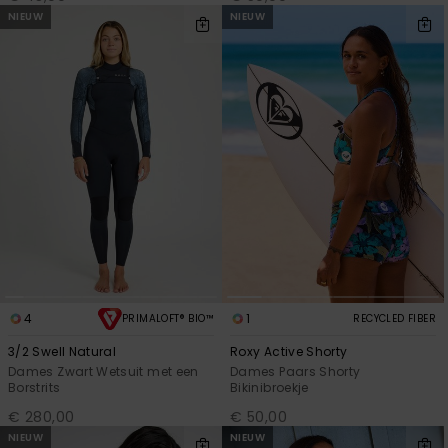
NIEUW
NIEUW
4
1
PRIMALOFT® BIO™
RECYCLED FIBER
3/2 Swell Natural
Roxy Active Shorty
Dames Zwart Wetsuit met een
Dames Paars Shorty
Borstrits
Bikinibroekje
€ 280,00
€ 50,00
NIEUW
NIEUW