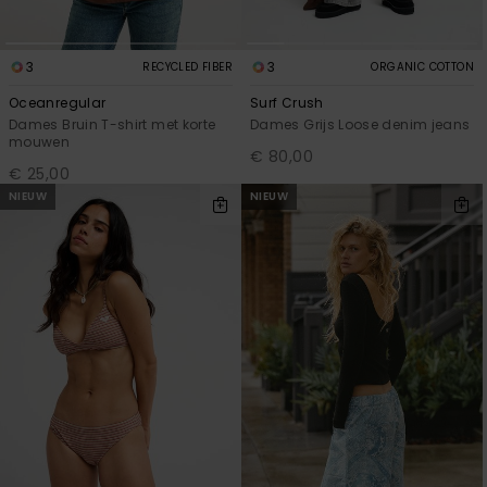
3
3
RECYCLED FIBER
ORGANIC COTTON
Oceanregular
Surf Crush
Dames Bruin T-shirt met korte
Dames Grijs Loose denim jeans
mouwen
€ 80,00
€ 25,00
NIEUW
NIEUW