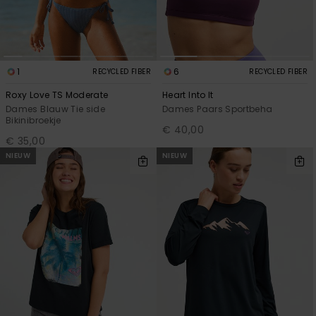
Swim
Kleding
1
6
RECYCLED FIBER
RECYCLED FIBER
Accessoires
Roxy Love TS Moderate
Heart Into It
Dames Blauw Tie side
Dames Paars Sportbeha
Bikinibroekje
€ 40,00
Schoenen
€ 35,00
NIEUW
NIEUW
Fitness
Snow