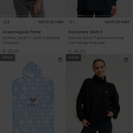
3
1
RECYCLED FIBER
RECYCLED FIBER
Oceanregular Poster
Boundless Spirit 2
Dames Zwart T-shirt met korte
Dames Zwart Technische top
mouwen
met lange mouwen
€ 23,00
€ 40,00
NIEUW
NIEUW