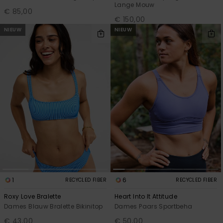
Lange Mouw
€ 85,00
€ 150,00
NIEUW
NIEUW
1
6
RECYCLED FIBER
RECYCLED FIBER
Roxy Love Bralette
Heart Into It Attitude
Dames Blauw Bralette Bikinitop
Dames Paars Sportbeha
€ 43,00
€ 50,00