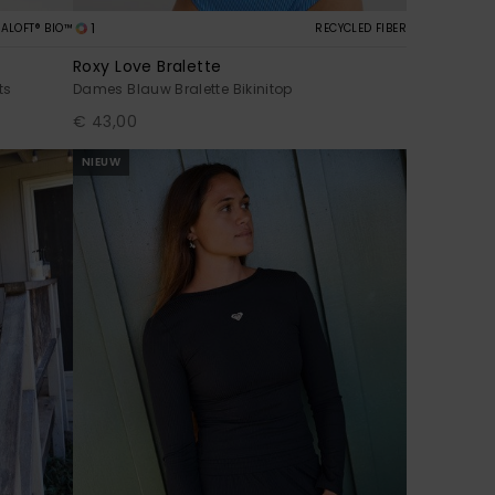
1
ALOFT® BIO™
RECYCLED FIBER
Roxy Love Bralette
ts
Dames Blauw Bralette Bikinitop
€ 43,00
NIEUW