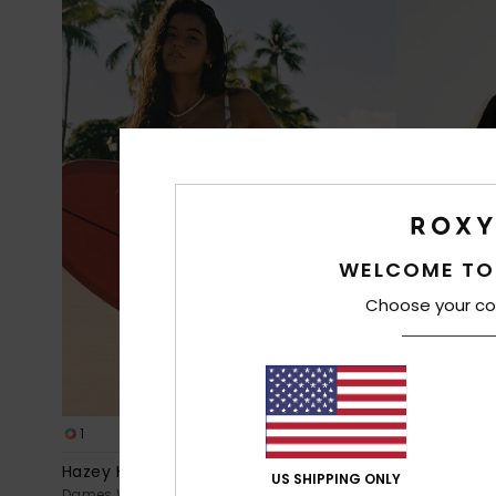
WELCOME TO
Choose your co
1
2
RECYCLED FIBER
Hazey Hibiscus One-Piece
Boundless Sp
US SHIPPING ONLY
Dames Wit Eendelig Badpak
Dames Zwart 