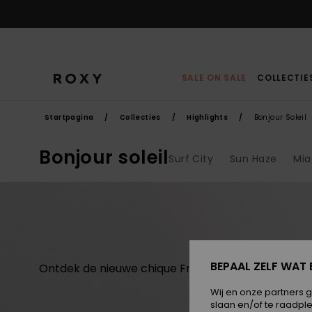
Overslaan
naar
producten
raster
selectie
SALE ON SALE
COLLECTIE
Startpagina
Collecties
Highlights
Bonjour Soleil
Bonjour soleil
Surf City
Sun Haze
Mia
BEPAAL ZELF WAT 
Ontdek de nieuwe chique Franse surfcollectie uit B
Wij en onze partners 
slaan en/of te raadpl