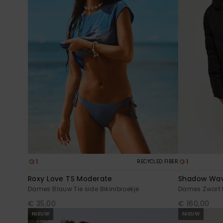
1
1
RECYCLED FIBER
Roxy Love TS Moderate
Shadow Wa
Dames Blauw Tie side Bikinibroekje
Dames Zwart 
€ 35,00
€ 160,00
NIEUW
NIEUW