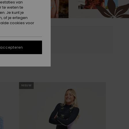
estaties van
 te weten te
n. Je kunt je
, of je ertegen
alde cookies voor
baar
 accepteren
NIEUW