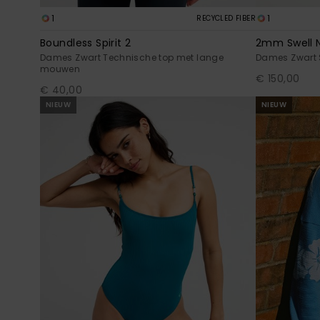
1
1
RECYCLED FIBER
Boundless Spirit 2
2mm Swell N
Dames Zwart Technische top met lange
Dames Zwart 
mouwen
€ 150,00
€ 40,00
NIEUW
NIEUW