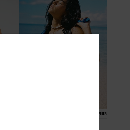
1
CYCLED FIBER
RECYCLED FIBER
Roxy Love Elongated Tri
ium
Dames Blauw Triangel bikinitop