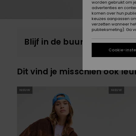
worden gebruikt om je
advertenties en conte
komen over hun publie
keuzes aanpassen om c
verzetten wanneer he
publieksmeting). Ga v
Blijf in de buurt, de produ
Cookie-inste
Dit vind je misschien ook leu
Overslaan
Ga
NIEUW
NIEUW
naar
naar
zoekfiltercriteria
sorteren
op