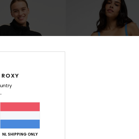
 ROXY
untry
1
RECYCLED FIBER
RE
irit Solid
Roxy Love Hipster
NL SHIPPING ONLY
Sportfleece
Dames Blauw Bikinibroekje met Med