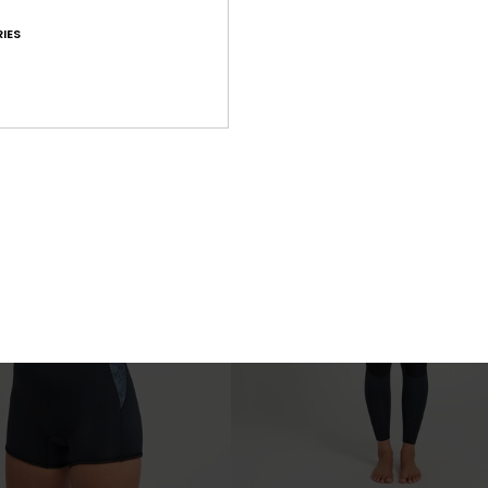
Bedekking
IES
€ 40,00
NIEUW