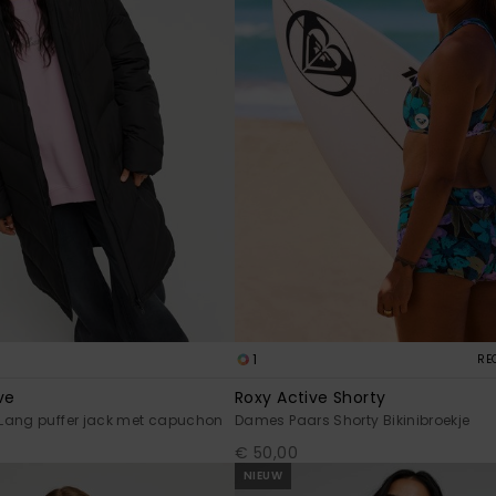
1
RE
ve
Roxy Active Shorty
Lang puffer jack met capuchon
Dames Paars Shorty Bikinibroekje
€ 50,00
NIEUW