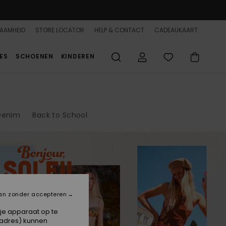
AAMHEID
STORE LOCATOR
HELP & CONTACT
CADEAUKAART
ES
SCHOENEN
KINDEREN
Denim
Back to School
an zonder accepteren
 je apparaat op te
-adres) kunnen