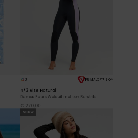
3
PRIMALOFT® BIO™
4/3 Rise Natural
Dames Paars Wetsuit met een Borstrits
€ 270,00
NIEUW