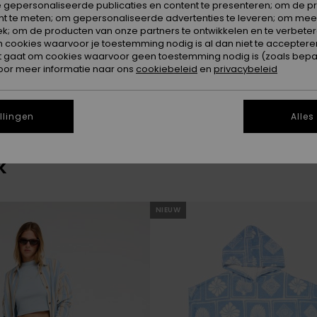
 gepersonaliseerde publicaties en content te presenteren; om de pr
nt te meten; om gepersonaliseerde advertenties te leveren; om meer
k; om de producten van onze partners te ontwikkelen en te verbetere
ookies waarvoor je toestemming nodig is al dan niet te accepteren
t gaat om cookies waarvoor geen toestemming nodig is (zoals bepa
oor meer informatie naar ons
cookiebeleid
en
privacybeleid
cten zijn binnenkort weer verkrijg
llingen
Alles
k
NIEUW