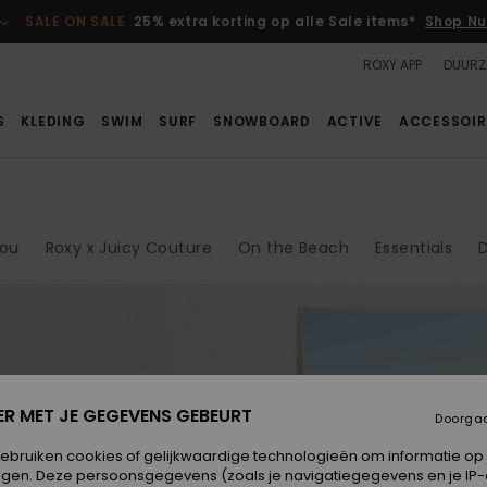
SALE ON SALE
25% extra korting op alle Sale items*
Shop Nu
ROXY APP
DUURZ
S
KLEDING
SWIM
SURF
SNOWBOARD
ACTIVE
ACCESSOIR
ou
Roxy x Juicy Couture
On the Beach
Essentials
ER MET JE GEGEVENS GEBEURT
iarritz
Doorga
gebruiken cookies of gelijkwaardige technologieën om informatie op
egen. Deze persoonsgegevens (zoals je navigatiegegevens en je IP