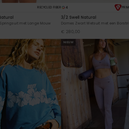
4
RECYCLED FIBER
PRIM
atural
3/2 Swell Natural
Springsuit met Lange Mouw
Dames Zwart Wetsuit met een Borstri
€ 280,00
NIEUW