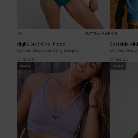
1
3
RECYCLED FIBER
Night Surf One-Piece
Eastside Mi
Dames Blauw Eendelig Badpak
Dames Blauw 
€ 85,00
€ 48,00
NIEUW
NIEUW