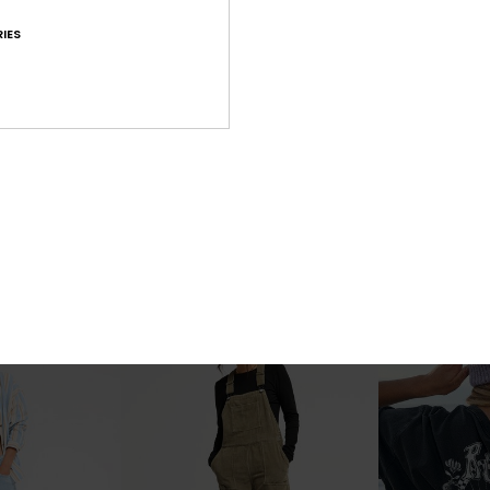
IES
2
4
ORGANIC COTTON
RECYCLED FIBER
Heart Into It
Lekeitio Break
fit jeans
Dames Zwart Technische Short
Dames Groen B
Elastische Taill
€ 45,00
€ 40,00
NIEUW
NIEUW