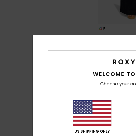
5
Lekeitio Break Mi
Dames Zwart Lichte
€ 60,00
WELCOME TO
Choose your co
US SHIPPING ONLY