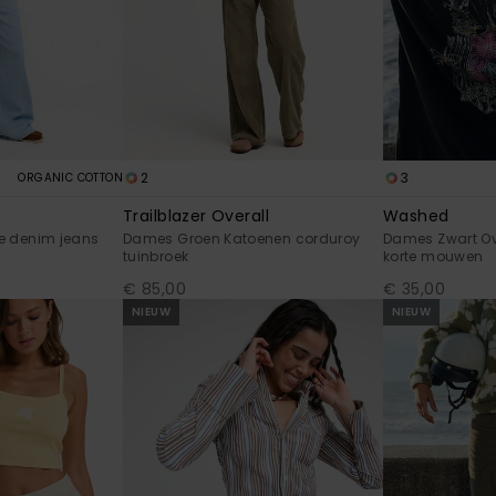
2
3
ORGANIC COTTON
Trailblazer Overall
Washed
e denim jeans
Dames Groen Katoenen corduroy
Dames Zwart Ov
tuinbroek
korte mouwen
€ 85,00
€ 35,00
NIEUW
NIEUW