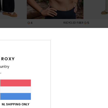
4
5
RECYCLED FIBER
d
Heart Into It Attitude
Lekeitio Break
 Broek
Dames Paars Sportbeha
Dames Beige Li
€ 50,00
€ 60,00
 ROXY
untry
NL SHIPPING ONLY