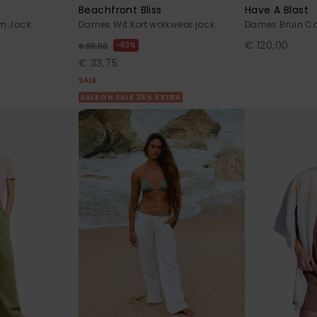
Beachfront Bliss
Have A Blast
m Jack
Dames Wit Kort workwear jack
Dames Bruin Co
€ 120,00
63%
€ 90,00
€ 33,75
SALE
SALE ON SALE 25% EXTRA