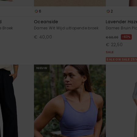
6
2
d
Oceanside
Lavender Haz
e Broek
Dames Wit Wijd uitlopende broek
Dames Bruin Pla
€ 40,00
63%
€ 60,00
€ 22,50
SALE
SALE ON SALE 25
NIEUW