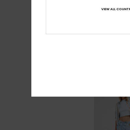
VIEW ALL COUNTR
3
Tropic Dream
Dames Blauw Loose 
€ 80,00
NIEUW