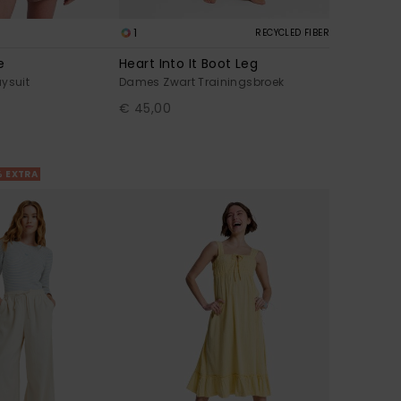
1
RECYCLED FIBER
e
Heart Into It Boot Leg
ysuit
Dames Zwart Trainingsbroek
€ 45,00
% EXTRA