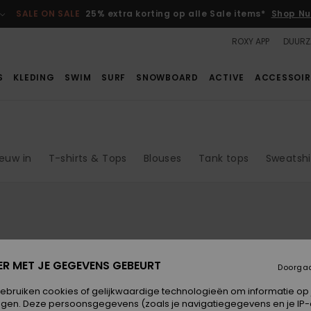
SALE ON SALE
25% extra korting op alle Sale items*
Shop Nu
ROXY APP
DUURZ
S
KLEDING
SWIM
SURF
SNOWBOARD
ACTIVE
ACCESSOIR
ieuw in
T-shirts & Tops
Blouses
Tank tops
Sweatshi
ER MET JE GEGEVENS GEBEURT
Doorga
gebruiken cookies of gelijkwaardige technologieën om informatie op
egen. Deze persoonsgegevens (zoals je navigatiegegevens en je IP