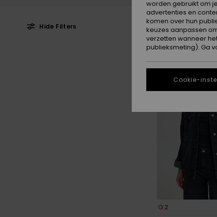
worden gebruikt om je
advertenties en conte
komen over hun publie
Hide Filters
keuzes aanpassen om c
verzetten wanneer he
publieksmeting). Ga v
Overslaan
Ga
NIEUW
naar
naar
zoekfiltercriteria
sorteren
op
Cookie-inste
2