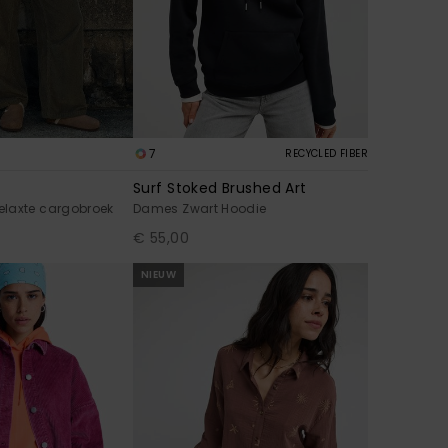
7
RECYCLED FIBER
Surf Stoked Brushed Art
laxte cargobroek
Dames Zwart Hoodie
€ 55,00
NIEUW