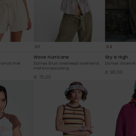
1
2
Wave Hurricane
Sky Is High
hshort met
Dames Bruin Gestreept overhemd
Dames Groen Re
met knoopsluiting
€ 90,00
€ 75,00