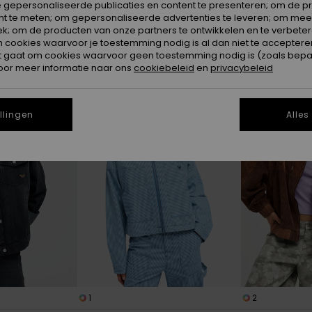
 gepersonaliseerde publicaties en content te presenteren; om de pr
nt te meten; om gepersonaliseerde advertenties te leveren; om meer
k; om de producten van onze partners te ontwikkelen en te verbetere
ookies waarvoor je toestemming nodig is al dan niet te accepteren
t gaat om cookies waarvoor geen toestemming nodig is (zoals bepa
oor meer informatie naar ons
cookiebeleid
en
privacybeleid
NIEUW
llingen
Alles
1
2