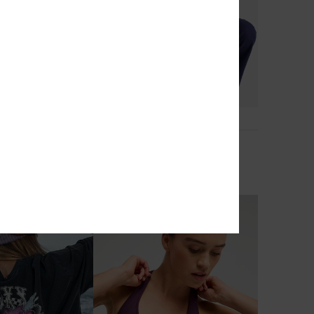
5
Lekeitio Break Mid
eachshort met
Dames Blauw Lichte Broek
e
€ 60,00
NIEUW