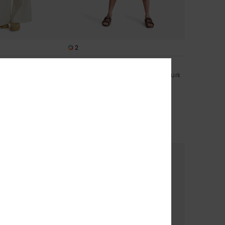
2
 Mid
Paradise Winds
chte Broek
Dames Geel Zwierige halflange jurk
met elastisch lijf
63%
€ 75,00
€ 28,12
SALE
SALE ON SALE 25% EXTRA