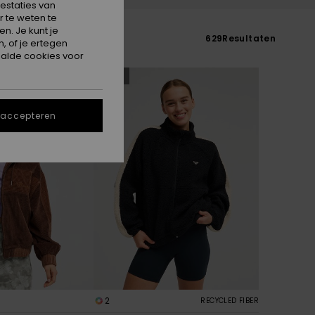
estaties van
 te weten te
n. Je kunt je
629
Resultaten
, of je ertegen
alde cookies voor
NIEUW
 accepteren
2
RECYCLED FIBER