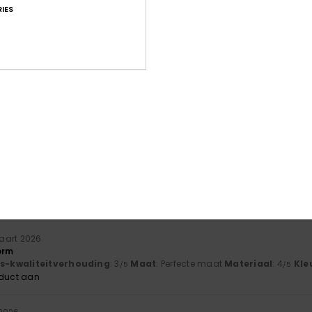
IES
26
js-kwaliteitverhouding
: 5
Maat
: Te groot
Materiaal
: 5
Kleur
: 5
/5
/5
/
oduct aan
026
le
js-kwaliteitverhouding
: 5
Maat
: Perfecte maat
Materiaal
: 5
Kle
/5
/5
 2026
js-kwaliteitverhouding
: 4
Maat
: Perfecte maat
Materiaal
: 4
Kle
/5
/5
oduct aan
aart 2026
orm
js-kwaliteitverhouding
: 3
Maat
: Perfecte maat
Materiaal
: 4
Kle
/5
/5
oduct aan