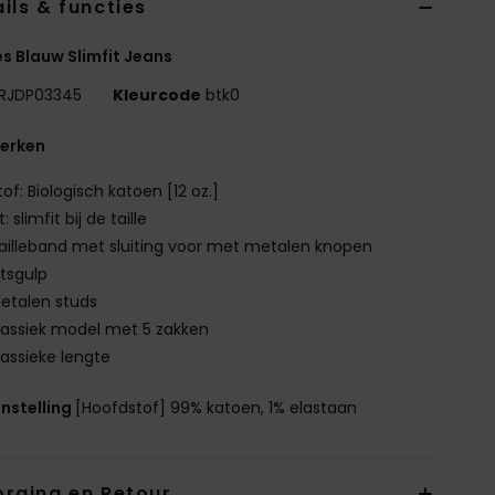
ils & functies
 Blauw Slimfit Jeans
RJDP03345
Kleurcode
btk0
erken
tof: Biologisch katoen [12 oz.]
it: slimfit bij de taille
ailleband met sluiting voor met metalen knopen
itsgulp
etalen studs
lassiek model met 5 zakken
lassieke lengte
nstelling
[Hoofdstof] 99% katoen, 1% elastaan
orging en Retour