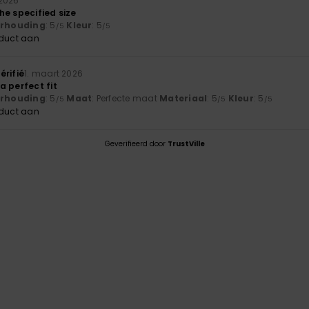
 2026
he specified size
verhouding
: 5
Kleur
: 5
/5
/5
oduct aan
érifié
1. maart 2026
a perfect fit
verhouding
: 5
Maat
: Perfecte maat
Materiaal
: 5
Kleur
: 5
/5
/5
/5
oduct aan
Geverifieerd door
TrustVille