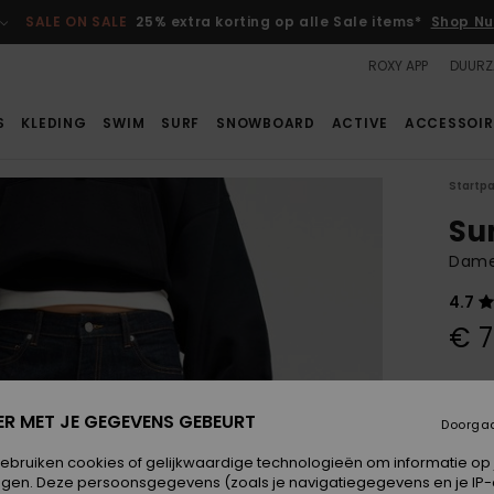
SALE ON SALE
25% extra korting op alle Sale items*
Shop Nu
ROXY APP
DUURZ
S
KLEDING
SWIM
SURF
SNOWBOARD
ACTIVE
ACCESSOIR
Startp
Su
Dames
4.7
€ 7
Betaal
ER MET JE GEGEVENS GEBEURT
Doorga
Kleur
gebruiken cookies of gelijkwaardige technologieën om informatie op
egen. Deze persoonsgegevens (zoals je navigatiegegevens en je IP