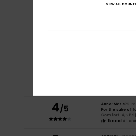
VIEW ALL COUNTR
5
Teresa
23. mei 20
/5
because I liked it
Comfort
: 5
Pri
/5
Ik raad dit pr
5
/5
Noemie
19. april 2
The perfect artic
Comfort
: 5
Pri
/5
4
Catherine
4. april
/5
Fits well
Comfort
: 4
Pri
/5
Ik raad dit pr
4
Anne-Marie
29. m
/5
For the sake of f
Comfort
: 4
Pri
/5
Ik raad dit pr