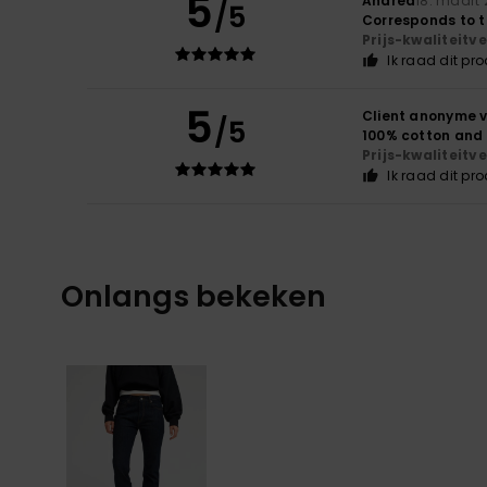
5
Andrea
18. maart
/5
Corresponds to t
Prijs-kwaliteit
Ik raad dit pr
5
Client anonyme v
/5
100% cotton and 
Prijs-kwaliteit
Ik raad dit pr
Onlangs bekeken