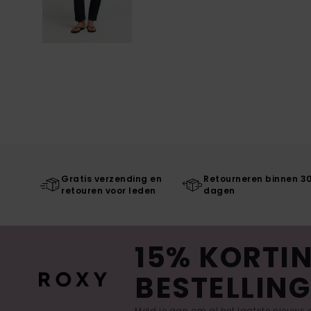
Gratis verzending en
Retourneren binnen 3
retouren voor leden
dagen
15% KORTIN
BESTELLING
Meld je aan om al het laatste nieuws