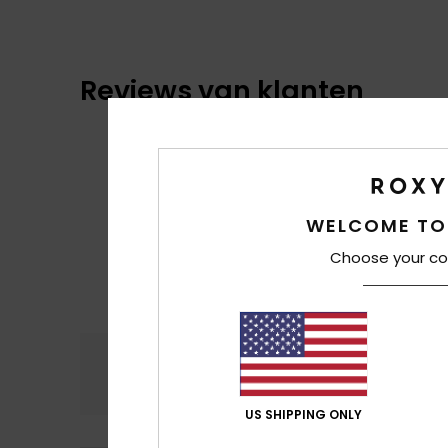
Reviews van klanten
WELCOME TO
Choose your co
Comfort
Prijs
4.5
US SHIPPING ONLY