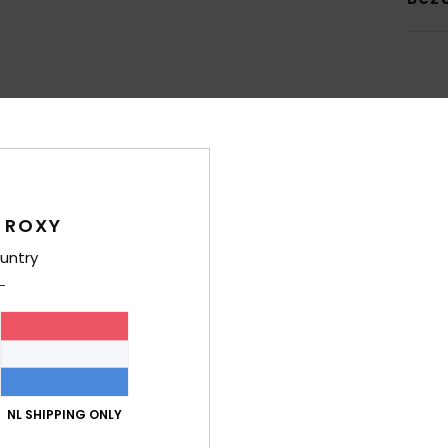
Gemiddelde score
4.7
 ROXY
/5
untry
gebaseerd op
6 geverifieerde beoordelingen
sinds maart 2026
83% van onze klanten bevelen dit product aan
-kwaliteitverhouding
Maat
Mate
4.5
4
Te klein
Te groot
NL SHIPPING ONLY