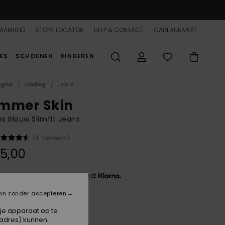
AAMHEID
STORE LOCATOR
HELP & CONTACT
CADEAUKAART
ES
SCHOENEN
KINDEREN
agina
Kleding
Jeans
mmer Skin
 Blauw Slimfit Jeans
(6 Reviews)
5,00
 3 x € 25,00, zonder rente met
an zonder accepteren
Deep Sea
 je apparaat op te
-adres) kunnen