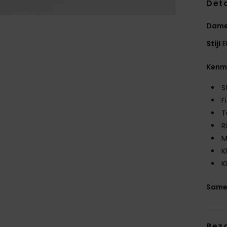
Deta
Dames
Stijl
E
Kenm
S
F
T
R
M
K
K
Same
Bez