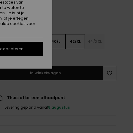
estaties van
 te weten te
n. Je kunt je
, of je ertegen
alde cookies voor
XS
36/S
38/M
40/L
42/XL
44/XXL
 accepteren
e maattabel
In winkelwagen
Thuis of bij een afhaalpunt
Levering gepland vanaf
8 augustus