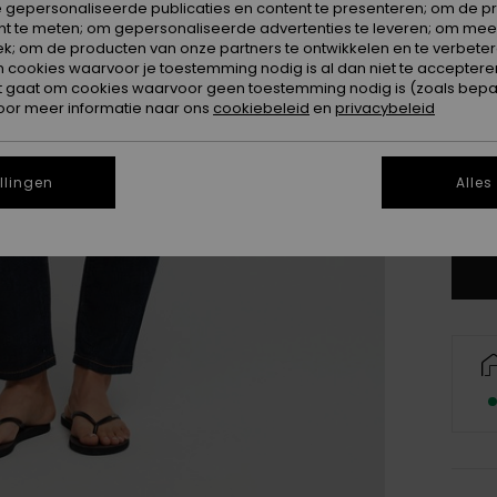
 gepersonaliseerde publicaties en content te presenteren; om de pr
nt te meten; om gepersonaliseerde advertenties te leveren; om meer
k; om de producten van onze partners te ontwikkelen en te verbetere
ookies waarvoor je toestemming nodig is al dan niet te accepteren
t gaat om cookies waarvoor geen toestemming nodig is (zoals bepa
oor meer informatie naar ons
cookiebeleid
en
privacybeleid
34/
llingen
Alles
Zi