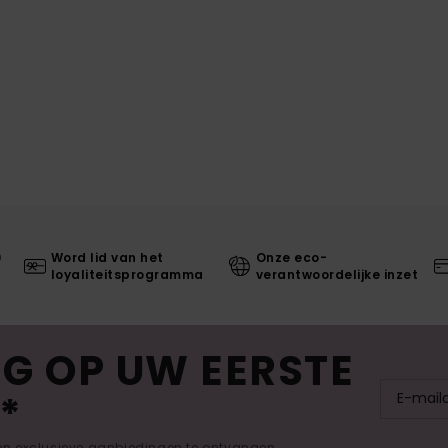
0
Word lid van het
Onze eco-
loyaliteitsprogramma
verantwoordelijke inzet
G OP UW EERSTE
*
 en exclusieve aanbiedingen te ontvangen.