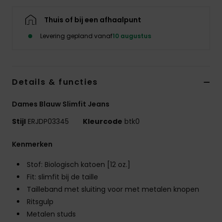
Swim
Thuis of bij een afhaalpunt
Kleding
Levering gepland vanaf
10 augustus
Accessoires
Details & functies
Schoenen
Dames Blauw Slimfit Jeans
Stijl
ERJDP03345
Kleurcode
btk0
Fitness
Kenmerken
Snow
Stof: Biologisch katoen [12 oz.]
Fit: slimfit bij de taille
Tailleband met sluiting voor met metalen knopen
Ritsgulp
Metalen studs