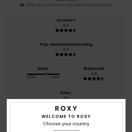
83% van onze klanten bevelen dit product aan
Comfort
4.5
Prijs-kwaliteitverhouding
4.5
Maat
Materiaal
4.6
Te klein
Te groot
Kleur
4.7
WELCOME TO ROXY
Choose your country
5
/5