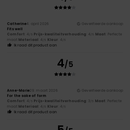
Catherine
4. april 2026
Geverifieerde aankoop
Fits well
Comfort
: 4
Prijs-kwaliteitverhouding
: 4
Maat
: Perfecte
/5
/5
maat
Materiaal
: 4
Kleur
: 4
/5
/5
Ik raad dit product aan
4
/5
Anne-Marie
29. maart 2026
Geverifieerde aankoop
For the sake of form
Comfort
: 4
Prijs-kwaliteitverhouding
: 3
Maat
: Perfecte
/5
/5
maat
Materiaal
: 4
Kleur
: 4
/5
/5
Ik raad dit product aan
5