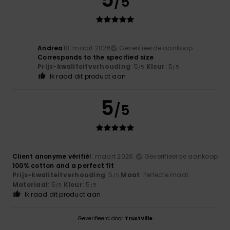
/5
Andrea
18. maart 2026
Geverifieerde aankoop
Corresponds to the specified size
Prijs-kwaliteitverhouding
: 5
Kleur
: 5
/5
/5
Ik raad dit product aan
5
/5
Client anonyme vérifié
1. maart 2026
Geverifieerde aankoop
100% cotton and a perfect fit
Prijs-kwaliteitverhouding
: 5
Maat
: Perfecte maat
/5
Materiaal
: 5
Kleur
: 5
/5
/5
Ik raad dit product aan
Geverifieerd door
TrustVille