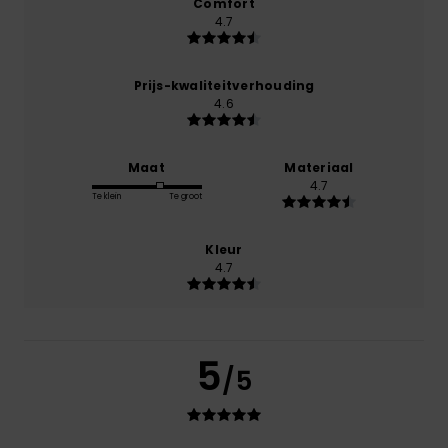
Comfort
4.7
Prijs-kwaliteitverhouding
4.6
Maat
Materiaal
4.7
Te klein
Te groot
Kleur
4.7
5
/5