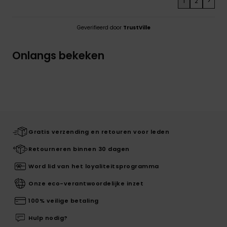
1
2
>
Geverifieerd door
TrustVille
Onlangs bekeken
Gratis verzending en retouren voor leden
Retourneren binnen 30 dagen
Word lid van het loyaliteitsprogramma
Onze eco-verantwoordelijke inzet
100% veilige betaling
Hulp nodig?