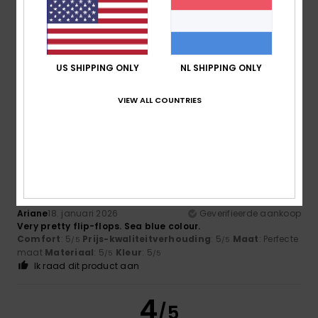
Client anonyme
28. januari
Geverifieerde
vérifié
2026
aankoop
Their red colour makes them very trendy, and they are also
very comfortable and lightweight.
US SHIPPING ONLY
NL SHIPPING ONLY
Comfort
: 5
Prijs-kwaliteitverhouding
: 5
Maat
: Te groot
/5
/5
Materiaal
: 5
Kleur
: 5
/5
/5
VIEW ALL COUNTRIES
Ik raad dit product aan
5
/5
Ariane
18. januari 2026
Geverifieerde aankoop
Very pretty flip-flops. Sea blue colour.
Comfort
: 5
Prijs-kwaliteitverhouding
: 5
Maat
: Perfecte
/5
/5
maat
Materiaal
: 5
Kleur
: 5
/5
/5
Ik raad dit product aan
4
/5