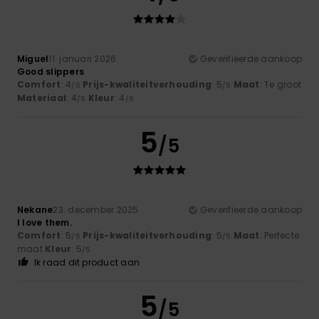
Miguel
11. januari 2026
Geverifieerde aankoop
Good slippers
Comfort
: 4
Prijs-kwaliteitverhouding
: 5
Maat
: Te groot
/5
/5
Materiaal
: 4
Kleur
: 4
/5
/5
5
/5
Nekane
23. december 2025
Geverifieerde aankoop
I love them.
Comfort
: 5
Prijs-kwaliteitverhouding
: 5
Maat
: Perfecte
/5
/5
maat
Kleur
: 5
/5
Ik raad dit product aan
5
/5