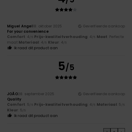
Miguel Angel
18. oktober 2025
Geverifieerde aankoop
For your convenience
Comfort
: 4
Prijs-kwaliteitverhouding
: 4
Maat
: Perfecte
/5
/5
maat
Materiaal
: 4
Kleur
: 4
/5
/5
Ik raad dit product aan
5
/5
JOÃO
28. september 2025
Geverifieerde aankoop
Quality
Comfort
: 5
Prijs-kwaliteitverhouding
: 4
Materiaal
: 5
/5
/5
/5
Kleur
: 5
/5
Ik raad dit product aan