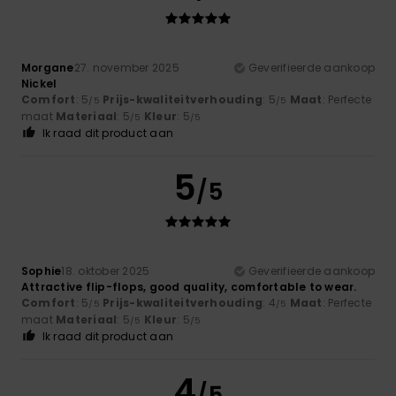
Morgane
27. november 2025
Geverifieerde aankoop
Nickel
Comfort
: 5
Prijs-kwaliteitverhouding
: 5
Maat
: Perfecte
/5
/5
maat
Materiaal
: 5
Kleur
: 5
/5
/5
Ik raad dit product aan
5
/5
Sophie
18. oktober 2025
Geverifieerde aankoop
Attractive flip-flops, good quality, comfortable to wear.
Comfort
: 5
Prijs-kwaliteitverhouding
: 4
Maat
: Perfecte
/5
/5
maat
Materiaal
: 5
Kleur
: 5
/5
/5
Ik raad dit product aan
4
/5