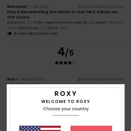
Mohamed
17. mei 2026
Geverifieerde aankoop
Roxy is denominating the market in that field. Always our
first choice.
Comfort
: 5
Prijs-kwaliteitverhouding
: 5
Maat
: Perfecte
/5
/5
maat
Materiaal
: 5
Kleur
: 5
/5
/5
Ik raad dit product aan
4
/5
Ana
14. februari 2026
Geverifieerde aankoop
Value for money
Comfort
: 4
Prijs-kwaliteitverhouding
: 4
Maat
: Groot
/5
/5
Materiaal
: 4
Kleur
: 4
/5
/5
WELCOME TO ROXY
5
Choose your country
/5