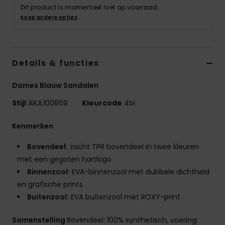
Swim
Dit product is momenteel niet op voorraad.
Koop andere opties
Kleding
Details & functies
Accessoires
Dames Blauw Sandalen
Schoenen
Stijl
ARJL100869
Kleurcode
4bi
Fitness
Kenmerken
Bovendeel:
zacht TPR bovendeel in twee kleuren
Snow
met een gegoten hartlogo
Binnenzool:
EVA-binnenzool met dubbele dichtheid
en grafische prints
Buitenzool:
EVA buitenzool met ROXY-print
Samenstelling
Bovendeel: 100% synthetisch, voering: