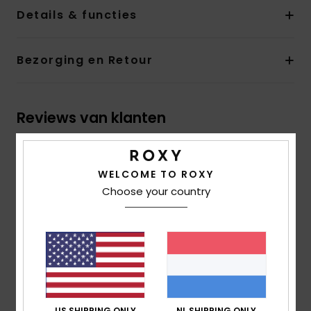
Details & functies
Bezorging en Retour
Reviews van klanten
Gemiddelde score
WELCOME TO ROXY
5.0
Choose your country
/5
gebaseerd op
1 geverifieerde beoordelingen
sinds
juni 2026
100% van onze klanten bevelen dit product aan
Comfort
US SHIPPING ONLY
NL SHIPPING ONLY