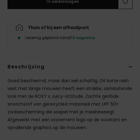
In winkelwagen
Swim
Kleding
Thuis of bij een afhaalpunt
Levering gepland vanaf
12 augustus
Accessoires
Schoenen
Beschrijving
Fitness
Goed beschermd, maar dan wel schattig. Dit korte rash
vest met lange mouwen heeft een strakke, aansluitende
Snow
look met de ROXY x Juicy-attitude. Zachte geribde
stretchstof van gerecycled materiaal met UPF 50+
zonbescherming die soepel met je meebeweegt.
Afgewerkt met een statement logo op de voorkant en
opvallende graphics op de mouwen.