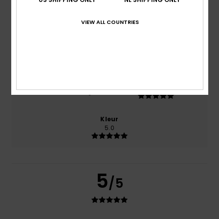
5.0
VIEW ALL COUNTRIES
Prijs-kwaliteitverhouding
5.0
Maat
Materiaal
5.0
Te klein
Te groot
Kleur
5.0
5
/5