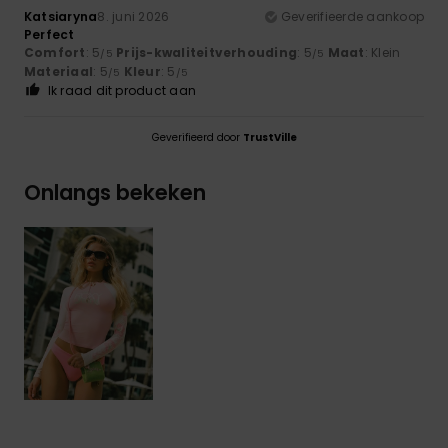
Katsiaryna
8. juni 2026
Geverifieerde aankoop
Perfect
Comfort
: 5
Prijs-kwaliteitverhouding
: 5
Maat
: Klein
/5
/5
Materiaal
: 5
Kleur
: 5
/5
/5
Ik raad dit product aan
Geverifieerd door
TrustVille
Onlangs bekeken