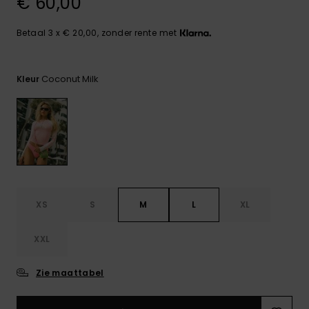
€ 60,00
FAQ
Playsuits
Riemen &
Snowboard
bekijken
Technische
portemonne
ROXY APP
tassen
Betaal 3 x € 20,00, zonder rente met
Shorts
Surf
Handschoen
VERLANGLIJST
Snow
& sjaals
Coconut Milk
Kleur
Rokken
Accessoires
Schultassen
Schoolartik
Hoeden &
mutsen
Accessoires
Zonnebrillen
XS
S
M
L
XL
Wetsuits
XXL
Rashguards
neopreen
Zie maattabel
accessoires