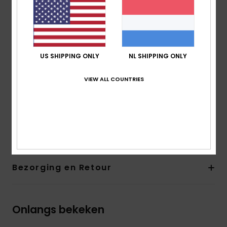
pasvorm:
aansluitend model
Geborduurd ROXY-logo
De look van het product kan een klein beetje
veranderen afhankelijk van de plaatsing van de print
De voorkant is strak en eenvoudig, terwijl de
US SHIPPING ONLY
NL SHIPPING ONLY
achterkant speelt met gelaagde panden die elkaar
kruisen, om de illusie van beweging te creëren en een
VIEW ALL COUNTRIES
dynamische, sportieve twist toe te voegen.
Samenstelling
[Hoofdstof] 85% gerecycled polyester,
15% elastaan
Bezorging en Retour
Onlangs bekeken