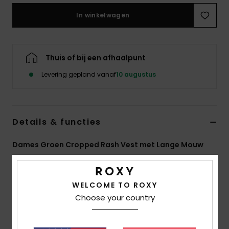
Swim
In winkelwagen
Kleding
Thuis of bij een afhaalpunt
Accessoires
Levering gepland vanaf
10 augustus
Schoenen
Details & functies
Fitness
Dames Groen Cropped Rash Vest met Lange Mouw
Snow
Stijl
ERJWR03902
Kleurcode
ghm4
WELCOME TO ROXY
Kenmerken
Choose your country
Gerecyclede stof:
Zachte, bestendige gerecyclede
stretchstof