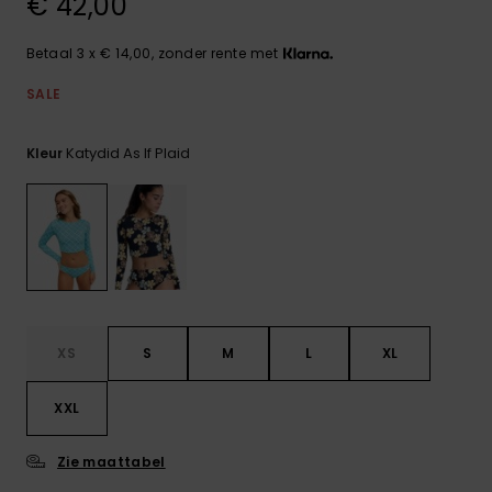
€ 42,00
FAQ
Playsuits
Riemen &
Snowboard
bekijken
Technische
portemonne
ROXY APP
tassen
Betaal 3 x € 14,00, zonder rente met
Shorts
Surf
Handschoen
SALE
VERLANGLIJST
Snow
& sjaals
Rokken
Accessoires
Schultassen
Katydid As If Plaid
Kleur
Schoolartik
Hoeden &
mutsen
Accessoires
Zonnebrillen
Wetsuits
XS
S
M
L
XL
Rashguards
XXL
neopreen
accessoires
Zie maattabel