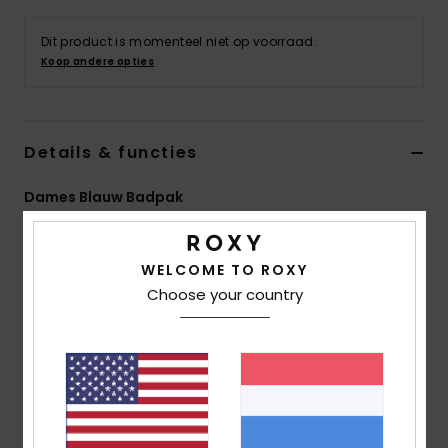
Swim
Dit product is momenteel niet op voorraad.
Koop andere opties
Kleding
Accessoires
Details & functies
Schoenen
Dames Blauw Badpak
Stijl
ERJX103658
Kleurcode
xbby
Fitness
WELCOME TO ROXY
Kenmerken
Choose your country
Snow
Collectie:
Active-collectie
Stof:
Zachte, stevige, gerecyclede, bestendige en
rekbare stof van 75% gerecycled nylon en 25% elastaan
Technologie:
chloorbestendig
Vorm:
Sportief eendelig model
Halslijn:
Diepe ronde hals