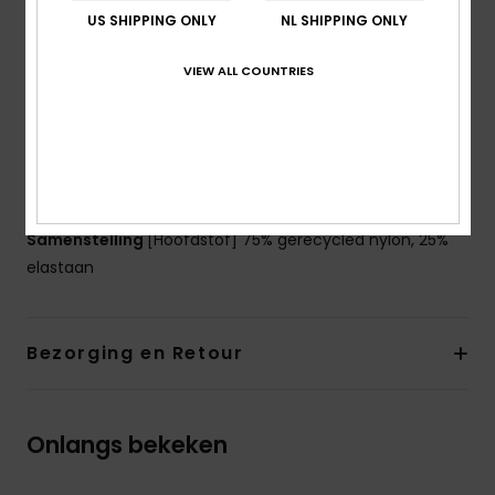
US SHIPPING ONLY
NL SHIPPING ONLY
Bedekking:
medium bedekking
Ondersteuning:
Normale ondersteuning
VIEW ALL COUNTRIES
Bandjes:
vaste bandjes
Vulling:
Verwijderbare pads
Cupmaat:
Meest geschikt voor cupmaat A/B/C
Sluiting:
Vaste sluiting
Branding:
Sportief logo
Samenstelling
[Hoofdstof] 75% gerecycled nylon, 25%
elastaan
Bezorging en Retour
Onlangs bekeken