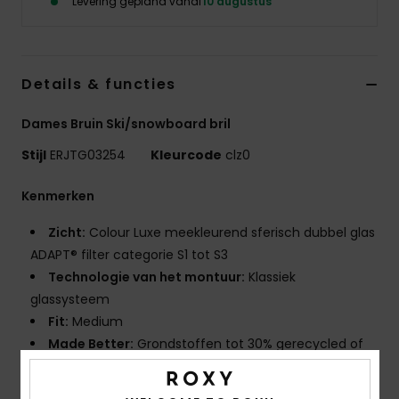
Levering gepland vanaf
10 augustus
Swim
Kleding
Details & functies
Accessoires
Dames Bruin Ski/snowboard bril
Stijl
ERJTG03254
Kleurcode
clz0
Schoenen
Kenmerken
Fitness
Zicht:
Colour Luxe meekleurend sferisch dubbel glas
ADAPT® filter categorie S1 tot S3
Snow
Technologie van het montuur:
Klassiek
glassysteem
Fit:
Medium
Made Better:
Grondstoffen tot 30% gerecycled of
op biologische basis
Samenstelling:
Montuur: 15% op biologische basis