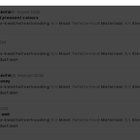
érifié
10. maart 2026
d pleasant colours
js-kwaliteitverhouding
: 4
Maat
: Perfecte maat
Materiaal
: 4
Kle
/5
/5
2026
js-kwaliteitverhouding
: 5
Maat
: Perfecte maat
Materiaal
: 5
Kle
/5
/5
oduct aan
érifié
26. februari 2026
money
js-kwaliteitverhouding
: 5
Maat
: Perfecte maat
Materiaal
: 5
Kle
/5
/5
oduct aan
 2026
s well
js-kwaliteitverhouding
: 5
Maat
: Perfecte maat
Materiaal
: 5
Kle
/5
/5
oduct aan