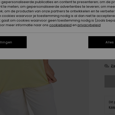
 gepersonaliseerde publicaties en content te presenteren; om de pr
nt te meten; om gepersonaliseerde advertenties te leveren; om meer
k; om de producten van onze partners te ontwikkelen en te verbetere
ookies waarvoor je toestemming nodig is al dan niet te accepteren
t gaat om cookies waarvoor geen toestemming nodig is (zoals bepa
oor meer informatie naar ons
cookiebeleid
en
privacybeleid
XX
llingen
Alles
XX
Zi
Dit
Koo