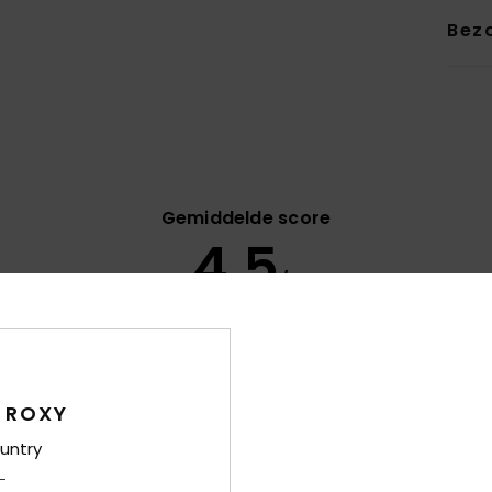
Bez
Gemiddelde score
4.5
/5
gebaseerd op
17 geverifieerde beoordelingen
sinds oktober 2025
71% van onze klanten bevelen dit product aan
 ROXY
-kwaliteitverhouding
Maat
Mate
4.4
4
untry
Te klein
Te groot