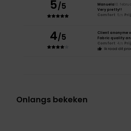
5
/5
Manuela
10. febru
Very pretty!!
Comfort
: 5
Pri
/5
4
Client anonyme v
/5
Fabric quality a
Comfort
: 4
Pri
/5
Ik raad dit pr
Onlangs bekeken