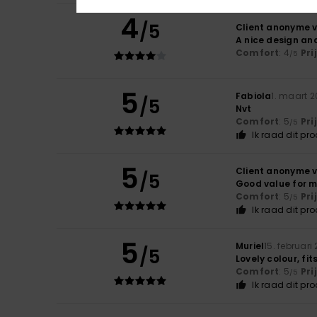
4
/5
Client anonyme v
A nice design an
Comfort
: 4
Pri
/5
5
Fabiola
1. maart 
/5
Nvt
Comfort
: 5
Pri
/5
Ik raad dit pr
5
Client anonyme v
/5
Good value for 
Comfort
: 5
Pri
/5
Ik raad dit pr
5
Muriel
15. februari
/5
Lovely colour, fit
Comfort
: 5
Pri
/5
Ik raad dit pr