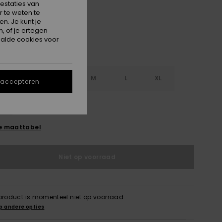
estaties van
 te weten te
n. Je kunt je
, of je ertegen
alde cookies voor
S
XS
S
M
L
XL
 accepteren
L
e maattabel
Niet op voorraad
 product is momenteel niet op voorraad.
p andere opties