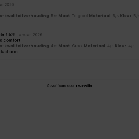
ari 2026
js-kwaliteitverhouding
: 5
Maat
: Te groot
Materiaal
: 5
Kleur
: 5
/5
/5
/
érifié
25. januari 2026
nd comfort
js-kwaliteitverhouding
: 4
Maat
: Groot
Materiaal
: 4
Kleur
: 4
/5
/5
/5
oduct aan
Geverifieerd door
TrustVille