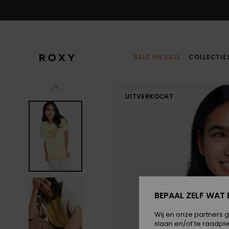
Ga
naar
Productinformatie
SALE ON SALE
COLLECTIE
UITVERKOCHT
BEPAAL ZELF WAT 
Wij en onze partners 
slaan en/of te raadpl