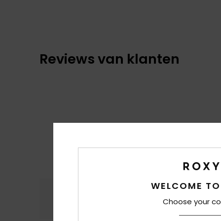
Reviews van klanten
WELCOME TO
Comfort
Prijs
4.8
Choose your co