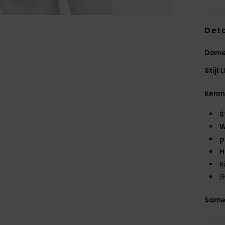
Deta
Dames
Stijl
E
Kenm
S
W
p
H
R
G
Same