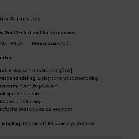
ils & functies
 Geel T-shirt met korte mouwen
RJZT06054
Kleurcode
yza0
erken
tof:
Biologisch katoen [140 g/m2]
asbehandeling:
Biologische wasbehandeling
asvorm:
normale pasvorm
alslijn:
Ronde hals
ibboord bij de kraag
rafische zeefdruk op de voorkant
nstelling
[Hoofdstof] 100% biologisch katoen