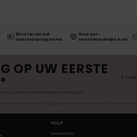
0
Word lid van het
Onze eco-
loyaliteitsprogramma
verantwoordelijke inzet
G OP UW EERSTE
*
 en exclusieve aanbiedingen te ontvangen.
nline voor nieuwe leden - De gedetailleerde voorwaarden zijn beschikba
HULP
Bestelstatus