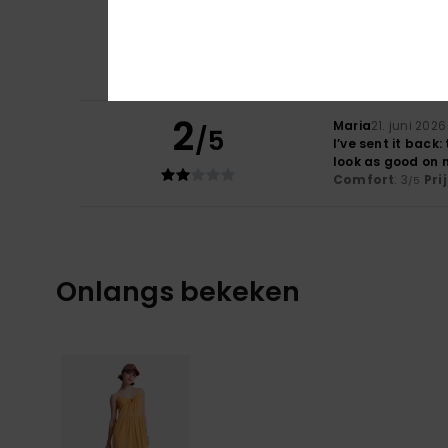
5
MARTINE
24. juni 
/5
comfortable to 
Comfort
: 5
Pri
/5
Ik raad dit pr
2
Maria
21. juni 2026
/5
I’ve sent it back
look as good on 
Comfort
: 3
Pri
/5
Onlangs bekeken