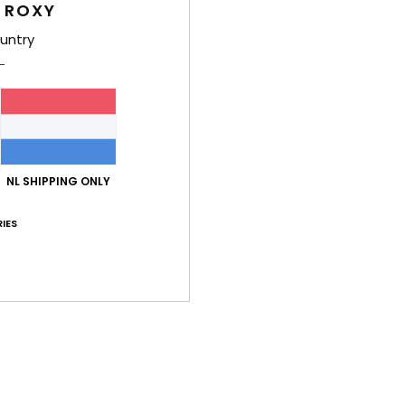
 ROXY
untry
Gemiddelde score
3.5
NL SHIPPING ONLY
/5
IES
gebaseerd op
2 geverifieerde beoordelingen
sinds juni 2026
50% van onze klanten bevelen dit product aan
-kwaliteitverhouding
Maat
Mate
3.5
4
Te klein
Te groot