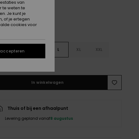
estaties van
 te weten te
n. Je kunt je
, of je ertegen
alde cookies voor
S
S
M
L
XL
XXL
 accepteren
e maattabel
In winkelwagen
Thuis of bij een afhaalpunt
Levering gepland vanaf
8 augustus