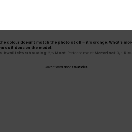
2026
wear
js-kwaliteitverhouding
: 5
Maat
: Perfecte maat
Materiaal
: 5
Kle
/5
/5
oduct aan
: the colour doesn’t match the photo at all – it’s orange. What’s mo
me as it does on the model.
js-kwaliteitverhouding
: 2
Maat
: Perfecte maat
Materiaal
: 3
Kle
/5
/5
Geverifieerd door
TrustVille