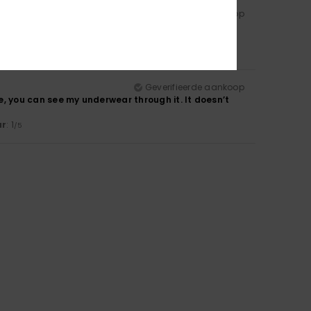
Geverifieerde aankoop
ur
: 5
/5
Geverifieerde aankoop
re, you can see my underwear through it. It doesn’t
ur
: 1
/5