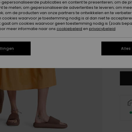
 gepersonaliseerde publicaties en content te presenteren; om de pr
nt te meten; om gepersonaliseerde advertenties te leveren; om meer
k; om de producten van onze partners te ontwikkelen en te verbetere
ookies waarvoor je toestemming nodig is al dan niet te accepteren
t gaat om cookies waarvoor geen toestemming nodig is (zoals bepa
oor meer informatie naar ons
cookiebeleid
en
privacybeleid
X
llingen
Alles
Zi