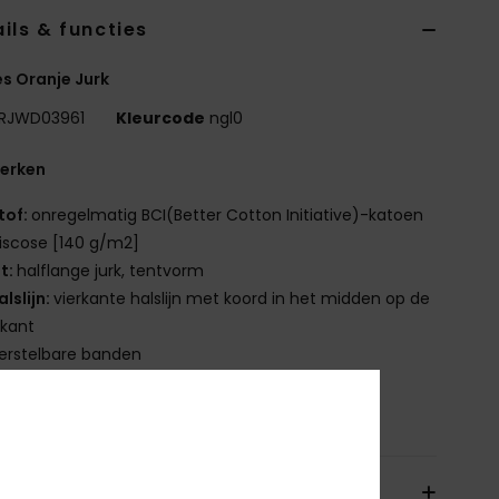
ils & functies
s Oranje Jurk
RJWD03961
Kleurcode
ngl0
erken
tof:
onregelmatig BCI(Better Cotton Initiative)-katoen
iscose [140 g/m2]
it:
halflange jurk, tentvorm
alslijn:
vierkante halslijn met koord in het midden op de
rkant
erstelbare banden
nstelling
[Hoofdstof] 60% katoen, 40% viscose
orging en Retour