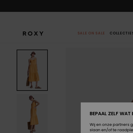
Ga
naar
Productinformatie
SALE ON SALE
COLLECTIE
BEPAAL ZELF WAT 
Wij en onze partners 
slaan en/of te raadpl