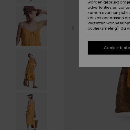
worden gebruikt om je
advertenties en conte
komen over hun publie
keuzes aanpassen om c
verzetten wanneer he
publieksmeting). Ga v
Cookie-inste