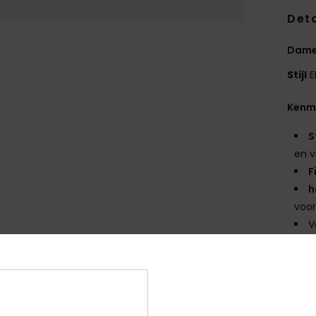
Deta
Dame
Stijl
E
Kenm
S
en v
F
h
voo
V
Same
Bez