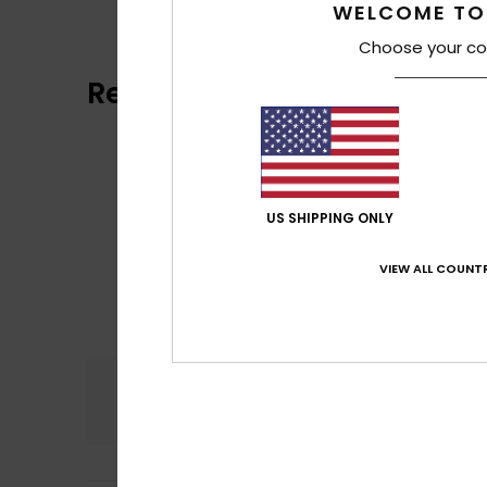
WELCOME TO
Choose your co
Reviews van klanten
US SHIPPING ONLY
VIEW ALL COUNTR
Comfort
Prijs
4.0