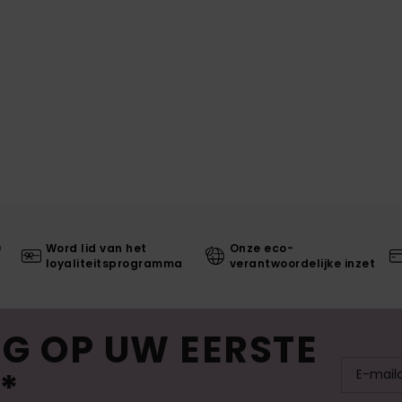
0
Word lid van het
Onze eco-
loyaliteitsprogramma
verantwoordelijke inzet
G OP UW EERSTE
*