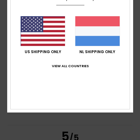
50% van onze klanten bevelen dit product aan
Comfort
4.0
Prijs-kwaliteitverhouding
3.5
US SHIPPING ONLY
NL SHIPPING ONLY
VIEW ALL COUNTRIES
Maat
Materiaal
4.0
Te klein
Te groot
Kleur
3.0
5
/5