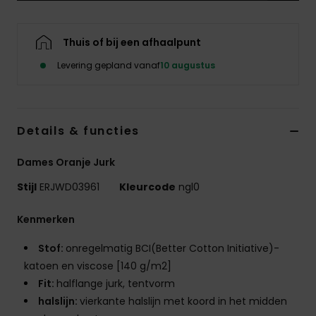
Swim
Thuis of bij een afhaalpunt
Kleding
Levering gepland vanaf
10 augustus
Accessoires
Details & functies
Schoenen
Dames Oranje Jurk
Fitness
Stijl
ERJWD03961
Kleurcode
ngl0
Snow
Kenmerken
Stof:
onregelmatig BCI(Better Cotton Initiative)-
katoen en viscose [140 g/m2]
Fit:
halflange jurk, tentvorm
halslijn:
vierkante halslijn met koord in het midden