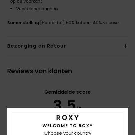
op de voorkant
Verstelbare banden
Samenstelling
[Hoofdstof] 60% katoen, 40% viscose
Bezorging en Retour
Reviews van klanten
Gemiddelde score
3.5
/5
WELCOME TO ROXY
gebaseerd op
2 geverifieerde beoordelingen
sinds
Choose your country
juni 2026