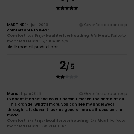
MARTINE
24. juni 2026
Geverifieerde aankoop
comfortable to wear
Comfort
: 5
Prijs-kwaliteitverhouding
: 5
Maat
: Perfecte
/5
/5
maat
Materiaal
: 5
Kleur
: 5
/5
/5
Ik raad dit product aan
2
/5
Maria
21. juni 2026
Geverifieerde aankoop
I’ve sent it back: the colour doesn’t match the photo at all
– it’s orange. What’s more, you can see my underwear
through it. It doesn’t look as good on me as it does on the
model.
Comfort
: 3
Prijs-kwaliteitverhouding
: 2
Maat
: Perfecte
/5
/5
maat
Materiaal
: 3
Kleur
: 1
/5
/5