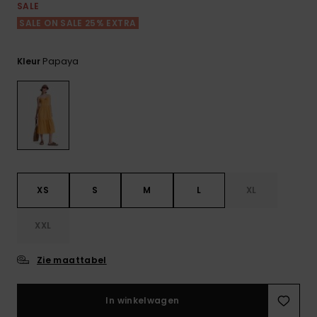
FAQ
Playsuits
Riemen &
Snowboard
SALE
bekijken
Technische
portemonne
SALE ON SALE 25% EXTRA
ROXY APP
tassen
Shorts
Surf
Handschoen
Papaya
Kleur
VERLANGLIJST
Snow
& sjaals
Rokken
Accessoires
Schultassen
Schoolartik
Hoeden &
mutsen
Accessoires
Zonnebrillen
XS
S
M
L
XL
Wetsuits
XXL
Rashguards
Zie maattabel
neopreen
accessoires
In winkelwagen