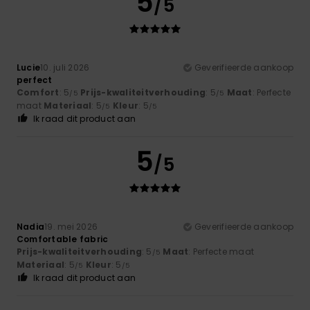
5
/5
Lucie
10. juli 2026
Geverifieerde aankoop
perfect
Comfort
: 5
Prijs-kwaliteitverhouding
: 5
Maat
: Perfecte
/5
/5
maat
Materiaal
: 5
Kleur
: 5
/5
/5
Ik raad dit product aan
5
/5
Nadia
19. mei 2026
Geverifieerde aankoop
Comfortable fabric
Prijs-kwaliteitverhouding
: 5
Maat
: Perfecte maat
/5
Materiaal
: 5
Kleur
: 5
/5
/5
Ik raad dit product aan