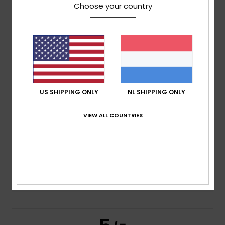
april 2026
Choose your country
100% van onze klanten bevelen dit product aan
Comfort
5.0
Prijs-kwaliteitverhouding
5.0
US SHIPPING ONLY
NL SHIPPING ONLY
VIEW ALL COUNTRIES
Maat
Materiaal
5.0
Te klein
Te groot
Kleur
5.0