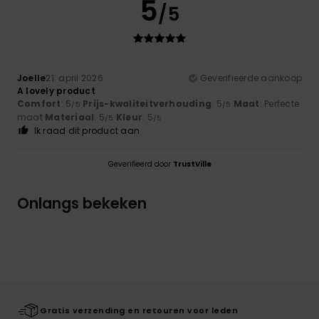
5
/5
Joelle
21. april 2026
Geverifieerde aankoop
A lovely product
Comfort
: 5
Prijs-kwaliteitverhouding
: 5
Maat
: Perfecte
/5
/5
maat
Materiaal
: 5
Kleur
: 5
/5
/5
Ik raad dit product aan
Geverifieerd door
TrustVille
Onlangs bekeken
Gratis verzending en retouren voor leden