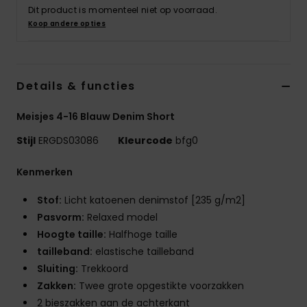
Swim
Dit product is momenteel niet op voorraad.
Koop andere opties
Kleding
Details & functies
Accessoires
Meisjes 4-16 Blauw Denim Short
Schoenen
Stijl
ERGDS03086
Kleurcode
bfg0
Fitness
Kenmerken
Stof:
Licht katoenen denimstof [235 g/m2]
Snow
Pasvorm:
Relaxed model
Hoogte taille:
Halfhoge taille
tailleband:
elastische tailleband
Sluiting:
Trekkoord
Zakken:
Twee grote opgestikte voorzakken
2 bieszakken aan de achterkant