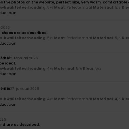
s the photos on the website, perfect size, very warm, comfortable
js-kwaliteitverhouding
: 5
Maat
: Perfecte maat
Materiaal
: 5
Kle
/5
/5
oduct aan
i 2026
 shoes are as described.
js-kwaliteitverhouding
: 5
Maat
: Perfecte maat
Materiaal
: 5
Kle
/5
/5
oduct aan
érifié
2. februari 2026
be ideal.
js-kwaliteitverhouding
: 4
Materiaal
: 5
Kleur
: 5
/5
/5
/5
oduct aan
érifié
27. januari 2026
e
js-kwaliteitverhouding
: 4
Maat
: Perfecte maat
Materiaal
: 4
Kle
/5
/5
oduct aan
2026
and are as described.