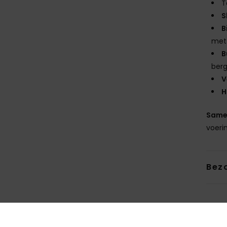
T
S
B
met
B
bergs
V
H
Same
voeri
Bez