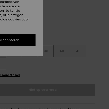
estaties van
 te weten te
Khaki
n. Je kunt je
, of je ertegen
alde cookies voor
 accepteren
6
37
38
39
40
41
2
e maattabel
Niet op voorraad