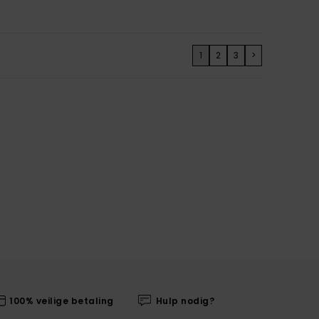
1
2
3
>
100% veilige betaling
Hulp nodig?