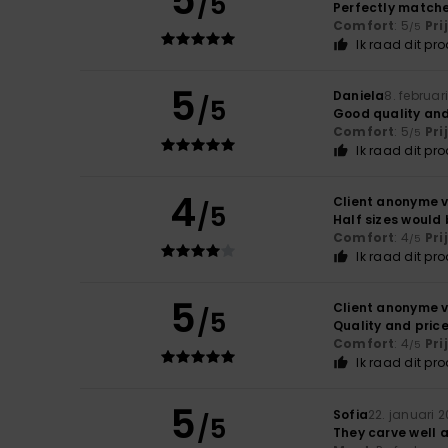
5
/5
Perfectly matche
Comfort
: 5
Pri
/5
Ik raad dit pr
5
Daniela
8. februar
/5
Good quality and
Comfort
: 5
Pri
/5
Ik raad dit pr
4
Client anonyme v
/5
Half sizes would 
Comfort
: 4
Pri
/5
Ik raad dit pr
5
Client anonyme v
/5
Quality and pric
Comfort
: 4
Pri
/5
Ik raad dit pr
5
Sofia
22. januari 
/5
They carve well 