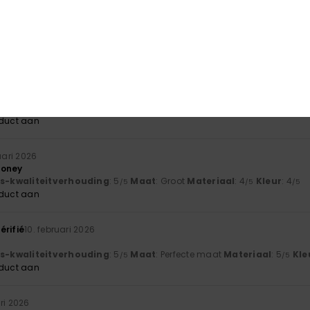
026
hem yet
js-kwaliteitverhouding
: 4
Maat
: Perfecte maat
Materiaal
: 5
Kle
/5
/5
oduct aan
érifié
21. februari 2026
really good
js-kwaliteitverhouding
: 5
Maat
: Perfecte maat
Materiaal
: 5
Kle
/5
/5
oduct aan
uari 2026
money
js-kwaliteitverhouding
: 5
Maat
: Groot
Materiaal
: 4
Kleur
: 4
/5
/5
/5
oduct aan
érifié
10. februari 2026
js-kwaliteitverhouding
: 5
Maat
: Perfecte maat
Materiaal
: 5
Kle
/5
/5
oduct aan
ri 2026