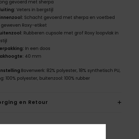
ong gevoerd met sherpa
luiting:
Veters in bergstijl
innenzool:
Schacht gevoerd met sherpa en voetbed
 geweven Roxy-etiket
uitenzool:
Rubberen cupsole met grof Roxy loopvlak in
tijl
erpakking:
In een doos
akhoogte:
40 mm
nstelling
Bovenwerk: 82% polyester, 18% synthetisch PU,
ng: 100% polyester, buitenzool: 100% rubber
orging en Retour