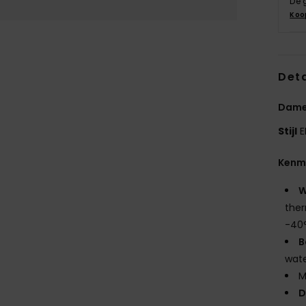
De 
Koo
Deta
Dame
Stijl
E
Kenm
W
ther
-40
B
wat
M
D