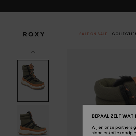
Ga
naar
Productinformatie
SALE ON SALE
COLLECTIE
BEPAAL ZELF WAT 
Wij en onze partners 
slaan en/of te raadpl