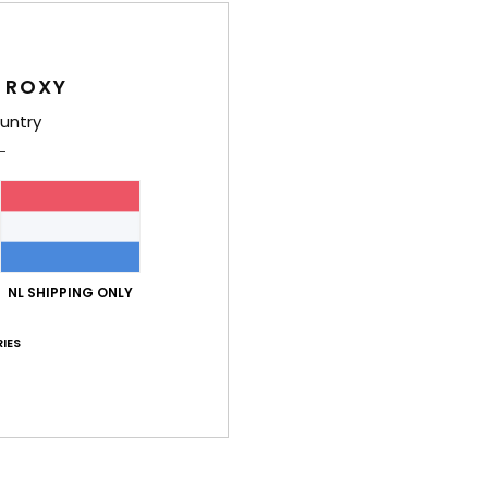
Gemiddelde score
4.9
 ROXY
/5
untry
gebaseerd op
21 geverifieerde beoordelingen
sinds november 202
95% van onze klanten bevelen dit product aan
-kwaliteitverhouding
Maat
Mate
4.5
4
NL SHIPPING ONLY
Te klein
Te groot
IES
2026
and are comfortable
js-kwaliteitverhouding
: 3
Maat
: Groot
Materiaal
: 5
Kleur
: 5
/5
/5
/5
oduct aan