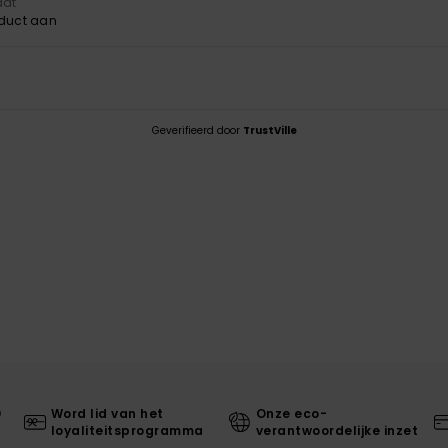
aat
oduct aan
Geverifieerd door
TrustVille
0
Word lid van het
Onze eco-
loyaliteitsprogramma
verantwoordelijke inzet