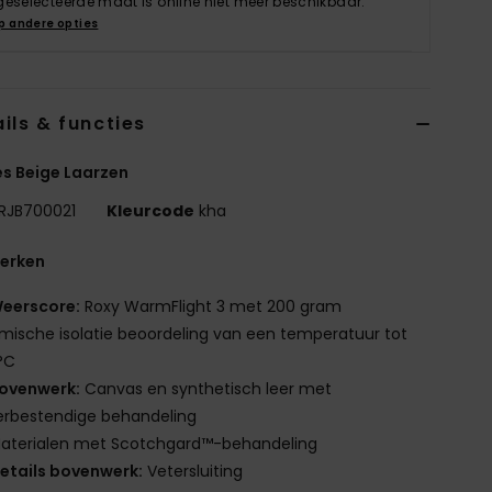
geselecteerde maat is online niet meer beschikbaar.
p andere opties
ils & functies
s Beige Laarzen
RJB700021
Kleurcode
kha
erken
eerscore:
Roxy WarmFlight 3 met 200 gram
mische isolatie beoordeling van een temperatuur tot
°C
ovenwerk:
Canvas en synthetisch leer met
erbestendige behandeling
aterialen met Scotchgard™-behandeling
etails bovenwerk:
Vetersluiting