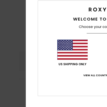
WELCOME TO
Choose your co
Comfort
Prijs
4.8
US SHIPPING ONLY
VIEW ALL COUNTR
5
Priscilla
15. april 
/5
They look great 
Comfort
: 5
Pri
/5
Ik raad dit pr