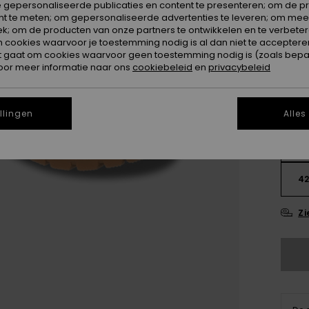
 gepersonaliseerde publicaties en content te presenteren; om de pr
nt te meten; om gepersonaliseerde advertenties te leveren; om meer
Kleur
k; om de producten van onze partners te ontwikkelen en te verbetere
ookies waarvoor je toestemming nodig is al dan niet te accepteren
t gaat om cookies waarvoor geen toestemming nodig is (zoals bepa
oor meer informatie naar ons
cookiebeleid
en
privacybeleid
llingen
Alles
3
4
Zi