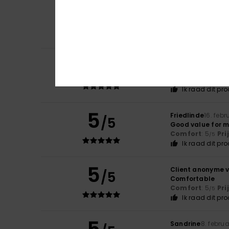
4
Marie
15. maart 2
/5
I haven't worn t
Comfort
: 4
Pri
/5
Ik raad dit pr
5
Client anonyme v
/5
Because they're 
Comfort
: 5
Pri
/5
Ik raad dit pr
5
Friedlinde
16. febr
/5
Good value for 
Comfort
: 5
Pri
/5
Ik raad dit pr
5
Client anonyme v
/5
Comfortable
Comfort
: 5
Pri
/5
Ik raad dit pr
Sandrine
8. februa