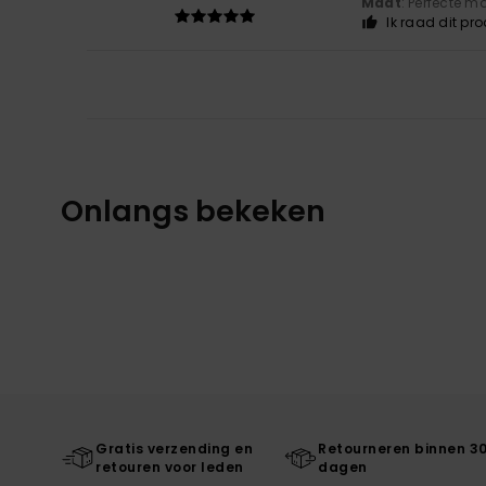
Maat
: Perfecte m
Ik raad dit pr
Onlangs bekeken
Gratis verzending en
Retourneren binnen 3
retouren voor leden
dagen