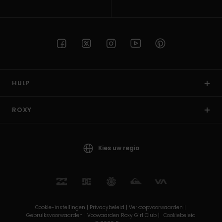
HULP
ROXY
Kies uw regio
Cookie-instellingen |
Privacybeleid |
Verkoopvoorwaarden |
Gebruiksvoorwaarden |
Voowaarden Roxy Girl Club |
Cookiebeleid