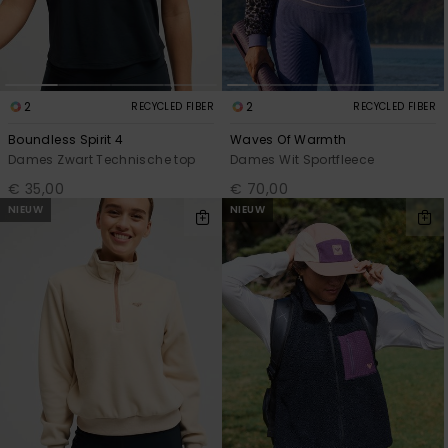
2
2
RECYCLED FIBER
RECYCLED FIBER
Boundless Spirit 4
Waves Of Warmth
Dames Zwart Technische top
Dames Wit Sportfleece
€ 35,00
€ 70,00
NIEUW
NIEUW