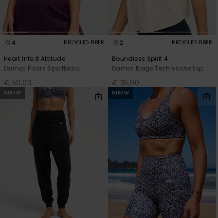
4
2
RECYCLED FIBER
RECYCLED FIBER
Heart Into It Attitude
Boundless Spirit 4
Dames Paars Sportbeha
Dames Beige Technische top
€ 50,00
€ 35,00
NIEUW
NIEUW