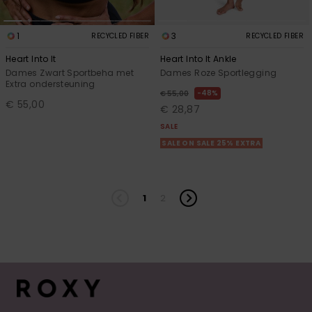
1
3
RECYCLED FIBER
RECYCLED FIBER
Heart Into It
Heart Into It Ankle
Dames Zwart Sportbeha met
Dames Roze Sportlegging
Extra ondersteuning
48%
€ 55,00
€ 55,00
€ 28,87
SALE
SALE ON SALE 25% EXTRA
1
2