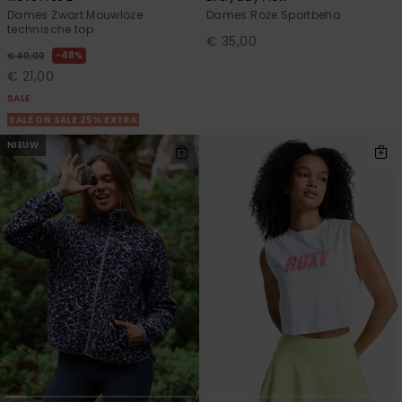
Dames Zwart Mouwloze
Dames Roze Sportbeha
technische top
€ 35,00
48%
€ 40,00
€ 21,00
SALE
SALE ON SALE 25% EXTRA
NIEUW