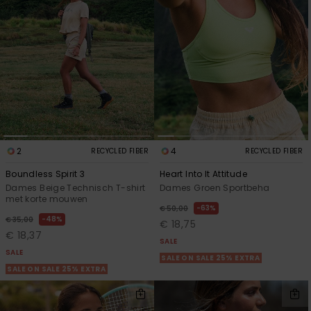
FAQ
Playsuits
Riemen &
Snowboard
bekijken
Technische
portemonne
ROXY APP
tassen
Shorts
Surf
Handschoen
VERLANGLIJST
Snow
& sjaals
Rokken
Accessoires
Schultassen
Schoolartik
Hoeden &
mutsen
Accessoires
2
4
RECYCLED FIBER
RECYCLED FIBER
Zonnebrillen
Boundless Spirit 3
Heart Into It Attitude
Dames Beige Technisch T-shirt
Dames Groen Sportbeha
met korte mouwen
Wetsuits
63%
€ 50,00
48%
€ 35,00
€ 18,75
€ 18,37
SALE
Rashguards
SALE
SALE ON SALE 25% EXTRA
neopreen
SALE ON SALE 25% EXTRA
accessoires