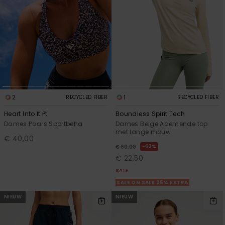
2
1
RECYCLED FIBER
RECYCLED FIBER
Heart Into It Pt
Boundless Spirit Tech
Dames Paars Sportbeha
Dames Beige Ademende top
met lange mouw
€ 40,00
63%
€ 60,00
€ 22,50
SALE
SALE ON SALE 25% EXTRA
NIEUW
NIEUW