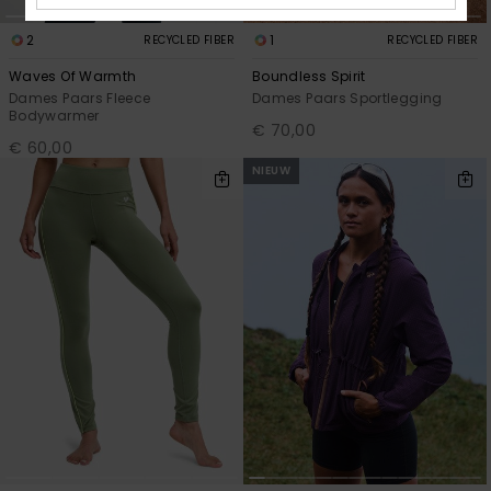
2
1
RECYCLED FIBER
RECYCLED FIBER
Waves Of Warmth
Boundless Spirit
Dames Paars Fleece
Dames Paars Sportlegging
Bodywarmer
€ 70,00
€ 60,00
NIEUW