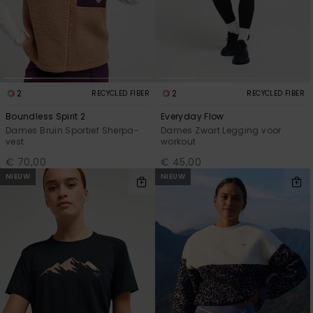
2
2
RECYCLED FIBER
RECYCLED FIBER
Boundless Spirit 2
Everyday Flow
Dames Bruin Sportief Sherpa-
Dames Zwart Legging voor
vest
workout
€ 70,00
€ 45,00
NIEUW
NIEUW