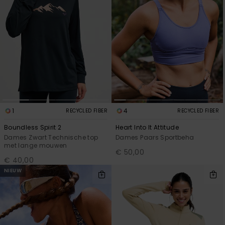
1
4
RECYCLED FIBER
RECYCLED FIBER
Boundless Spirit 2
Heart Into It Attitude
Dames Zwart Technische top
Dames Paars Sportbeha
met lange mouwen
€ 50,00
€ 40,00
NIEUW