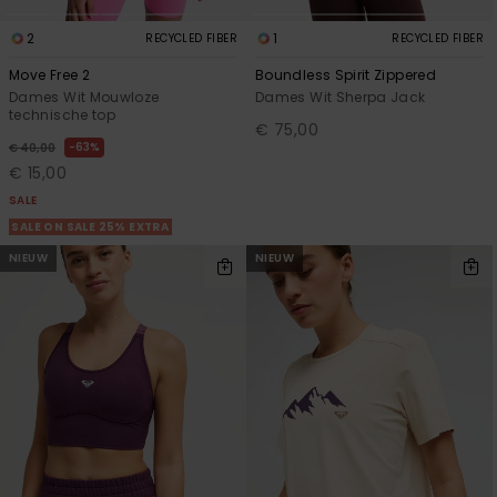
2
1
RECYCLED FIBER
RECYCLED FIBER
Move Free 2
Boundless Spirit Zippered
Dames Wit Mouwloze
Dames Wit Sherpa Jack
technische top
€ 75,00
63%
€ 40,00
€ 15,00
SALE
SALE ON SALE 25% EXTRA
NIEUW
NIEUW