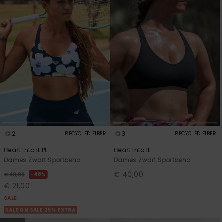
Swim
Kleding
Accessoires
Schoenen
Fitness
2
3
RECYCLED FIBER
RECYCLED FIBER
Heart Into It Pt
Heart Into It
Snow
Dames Zwart Sportbeha
Dames Zwart Sportbeha
€ 40,00
48%
€ 40,00
€ 21,00
SALE
SALE ON SALE 25% EXTRA