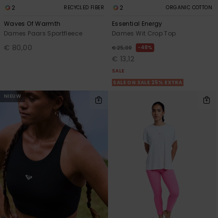
2
2
RECYCLED FIBER
ORGANIC COTTON
Waves Of Warmth
Essential Energy
Dames Paars Sportfleece
Dames Wit Crop Top
€ 80,00
48%
€ 25,00
€ 13,12
SALE
SALE ON SALE 25% EXTRA
NIEUW