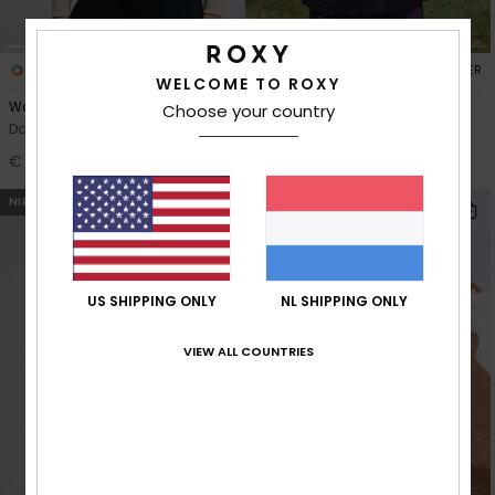
3
2
RECYCLED FIBER
WELCOME TO ROXY
Waves Of Warmth Half Zip
Boundless Spirit 2
Choose your country
Dames Beige Sporttrui
Dames Zwart Sportief Sherpa-
vest
€ 65,00
€ 70,00
NIEUW
NIEUW
US SHIPPING ONLY
NL SHIPPING ONLY
VIEW ALL COUNTRIES