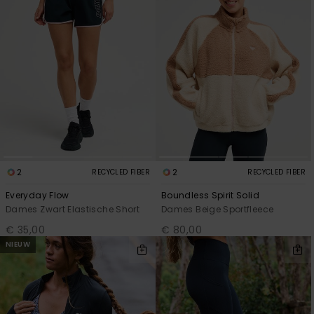
2
2
RECYCLED FIBER
RECYCLED FIBER
Everyday Flow
Boundless Spirit Solid
Dames Zwart Elastische Short
Dames Beige Sportfleece
€ 35,00
€ 80,00
NIEUW