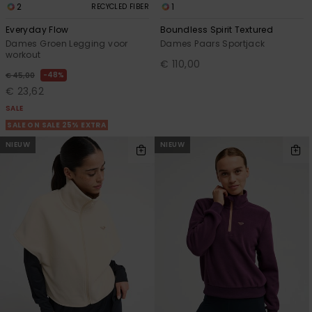
2
1
RECYCLED FIBER
Everyday Flow
Boundless Spirit Textured
Dames Groen Legging voor
Dames Paars Sportjack
workout
€ 110,00
48%
€ 45,00
€ 23,62
SALE
SALE ON SALE 25% EXTRA
NIEUW
NIEUW