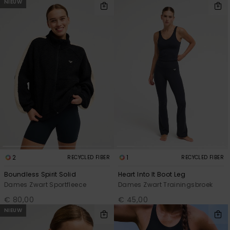
NIEUW
2
1
RECYCLED FIBER
RECYCLED FIBER
Boundless Spirit Solid
Heart Into It Boot Leg
Dames Zwart Sportfleece
Dames Zwart Trainingsbroek
€ 80,00
€ 45,00
NIEUW