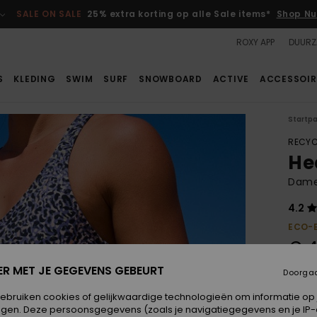
SALE ON SALE
25% extra korting op alle Sale items*
Shop Nu
ROXY APP
DUURZ
S
KLEDING
SWIM
SURF
SNOWBOARD
ACTIVE
ACCESSOIR
Startp
RECYC
Hea
Dames
4.2
ECO-
€ 4
ER MET JE GEGEVENS GEBEURT
Doorga
Betaal
gebruiken cookies of gelijkwaardige technologieën om informatie op
egen. Deze persoonsgegevens (zoals je navigatiegegevens en je IP