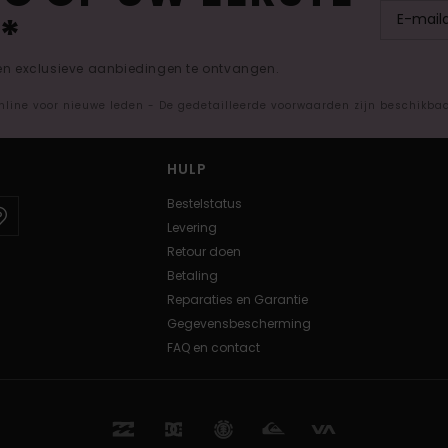
*
 en exclusieve aanbiedingen te ontvangen.
nline voor nieuwe leden - De gedetailleerde voorwaarden zijn beschikba
HULP
Bestelstatus
Levering
Retour doen
Betaling
Reparaties en Garantie
Gegevensbescherming
FAQ en contact