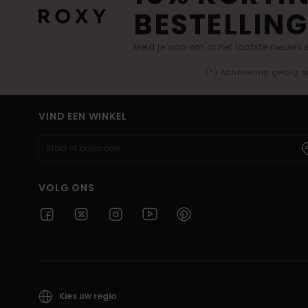
BESTELLING
Meld je aan om al het laatste nieuws
(*) Aanbieding geldig o
VIND EEN WINKEL
VOLG ONS
Kies uw regio