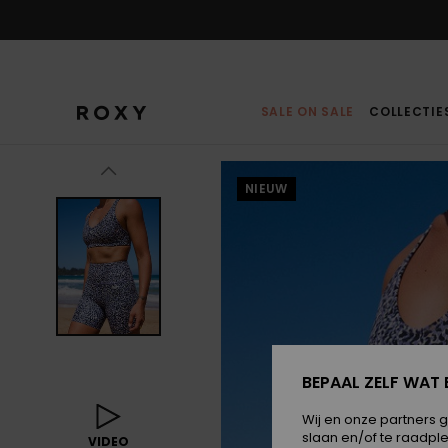
Ga
naar
Productinformatie
SALE ON SALE
COLLECTIE
NIEUW
BEPAAL ZELF WAT 
Wij en onze partners 
slaan en/of te raadpl
VIDEO