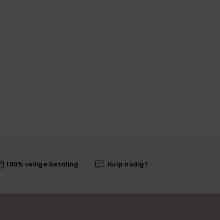
100% veilige betaling
Hulp nodig?