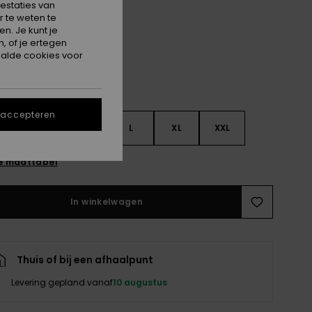
estaties van
Twilight Purple Wild N Out
 te weten te
n. Je kunt je
, of je ertegen
alde cookies voor
 accepteren
S
S
M
L
XL
XXL
e maattabel
In winkelwagen
Thuis of bij een afhaalpunt
Levering gepland vanaf
10 augustus