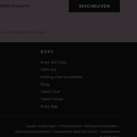
INSCHRIJVEN
ar in de welkomst e-mail
ROXY
Roxy Girl Club
Giftcard
Korting voor studenten
Blog
Team Surf
Team Snow
Roxy App
Cookie-instellingen |
Privacybeleid |
Verkoopvoorwaarden |
Gebruiksvoorwaarden |
Voowaarden Roxy Girl Club |
Cookiebeleid