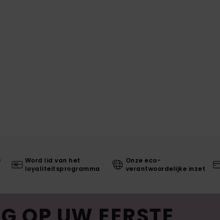
0
Word lid van het
Onze eco-
loyaliteitsprogramma
verantwoordelijke inzet
G OP UW EERSTE