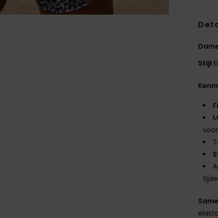
Deta
Dames
Stijl
E
Kenm
F
M
voor
T
S
A
tijd
Same
elast