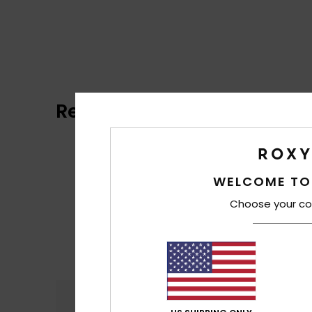
Reviews van klanten
WELCOME TO
Choose your co
Comfort
Prijs
4.6