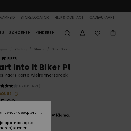
AAMHEID
STORE LOCATOR
HELP & CONTACT
CADEAUKAART
ES
SCHOENEN
KINDEREN
agina
Kleding
Shorts
Sport Shorts
LED FIBER
rt Into It Biker Pt
 Paars Korte wielrennersbroek
(6 Reviews)
BONUS
5,00
an zonder accepteren
 3 x € 15,00, zonder rente met
 je apparaat op te
-adres) kunnen