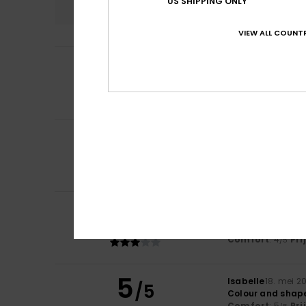
US SHIPPING ONLY
VIEW ALL COUNTR
5
Ainhoa
10. juni 20
/5
Comfort and fab
Comfort
: 5
Pri
/5
Ik raad dit pr
4
Daniela
4. juni 20
/5
feels good
Comfort
: 4
Pri
/5
Ik raad dit pr
3
/5
Marlène
1. juni 20
The colours show
Comfort
: 4
Pri
/5
5
Isabelle
18. mei 2
/5
Colour and shap
Comfort
: 5
Pri