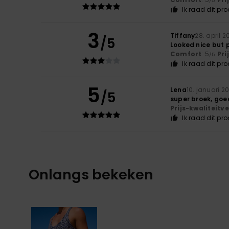
/5
Ik raad dit pr
3
Tiffany
28. april 2
/5
Looked nice but 
Comfort
: 5
Pri
/5
Ik raad dit pr
5
Lena
10. januari 2
/5
super broek, goed
Prijs-kwaliteit
Ik raad dit pr
Onlangs bekeken