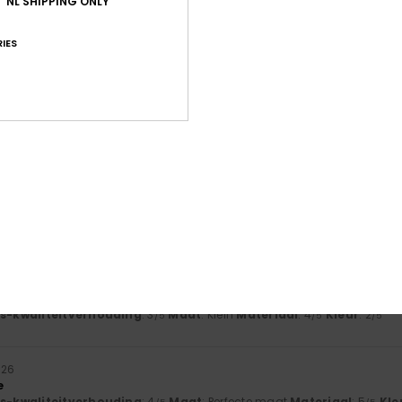
NL SHIPPING ONLY
Te klein
Te groot
IES
26
ric
js-kwaliteitverhouding
: 4
Maat
: Te groot
Materiaal
: 5
/5
/5
oduct aan
26
js-kwaliteitverhouding
: 4
Maat
: Perfecte maat
Materiaal
: 4
Kle
/5
/5
oduct aan
26
n are not representative
js-kwaliteitverhouding
: 3
Maat
: Klein
Materiaal
: 4
Kleur
: 2
/5
/5
/5
026
e
js-kwaliteitverhouding
: 4
Maat
: Perfecte maat
Materiaal
: 5
Kle