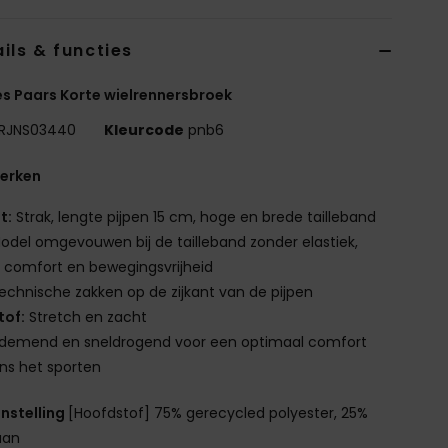
ils & functies
 Paars Korte wielrennersbroek
RJNS03440
Kleurcode
pnb6
erken
it:
Strak, lengte pijpen 15 cm, hoge en brede tailleband
odel omgevouwen bij de tailleband zonder elastiek,
 comfort en bewegingsvrijheid
echnische zakken op de zijkant van de pijpen
tof:
Stretch en zacht
demend en sneldrogend voor een optimaal comfort
ens het sporten
nstelling
[Hoofdstof] 75% gerecycled polyester, 25%
aan