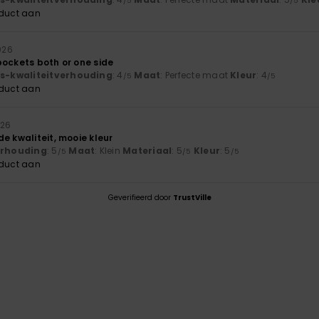
/5
/5
oduct aan
026
pockets both or one side
js-kwaliteitverhouding
: 4
Maat
: Perfecte maat
Kleur
: 4
/5
/5
oduct aan
026
e kwaliteit, mooie kleur
verhouding
: 5
Maat
: Klein
Materiaal
: 5
Kleur
: 5
/5
/5
/5
oduct aan
Geverifieerd door
TrustVille