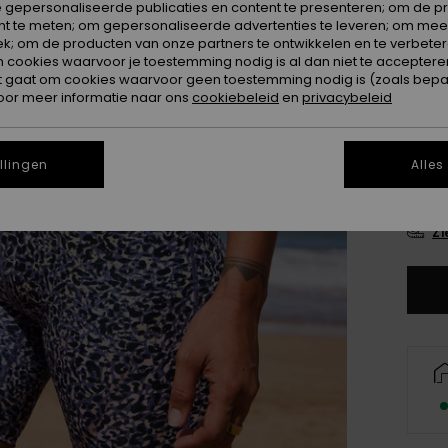
 gepersonaliseerde publicaties en content te presenteren; om de pr
Kleur
nt te meten; om gepersonaliseerde advertenties te leveren; om meer
k; om de producten van onze partners te ontwikkelen en te verbetere
ookies waarvoor je toestemming nodig is al dan niet te accepteren
t gaat om cookies waarvoor geen toestemming nodig is (zoals bepa
oor meer informatie naar ons
cookiebeleid
en
privacybeleid
llingen
Alles
X
Zi