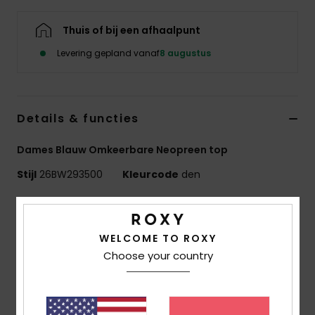
Swim
Thuis of bij een afhaalpunt
Kleding
Levering gepland vanaf
8 augustus
Accessoires
Details & functies
Schoenen
Dames Blauw Omkeerbare Neopreen top
Fitness
Stijl
26BW293500
Kleurcode
den
Kenmerken
Snow
RISE COLLECTIE
WELCOME TO ROXY
Stof aan de buitenkant:
REPEATER STRETCH - 87%
Choose your country
gerecycled polyester
13% gerecycled elastaan
Schuimtype:
OCEAN NATUURLIJK RUBBER