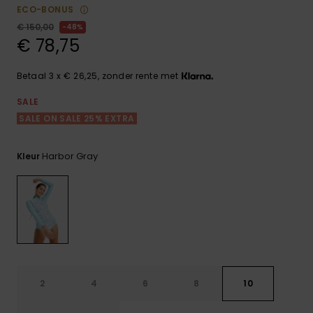
FAQ
Playsuits
Riemen &
Snowboard
ECO-BONUS
bekijken
Technische
portemonne
€ 150,00
48%
ROXY APP
tassen
€ 78,75
Shorts
Surf
Handschoen
VERLANGLIJST
Snow
& sjaals
Betaal 3 x € 26,25, zonder rente met
Rokken
Accessoires
Schultassen
Schoolartik
SALE
Hoeden &
SALE ON SALE 25% EXTRA
mutsen
Accessoires
Harbor Gray
Kleur
Zonnebrillen
Wetsuits
Rashguards
neopreen
accessoires
2
4
6
8
10