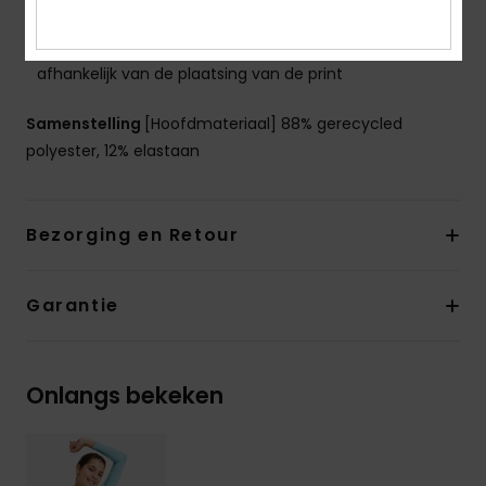
Dikte:__ 1,5 mm dikte
De look van het product kan ietsje veranderen
afhankelijk van de plaatsing van de print
Samenstelling
[Hoofdmateriaal] 88% gerecycled
polyester, 12% elastaan
Bezorging en Retour
Garantie
Onlangs bekeken