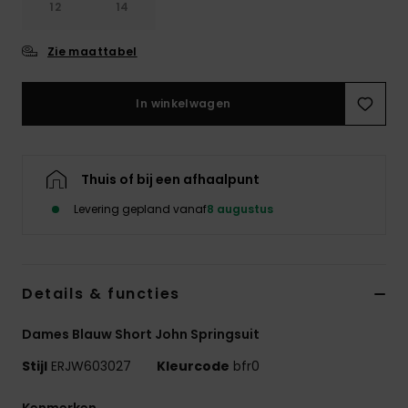
12
14
Swim
Zie maattabel
Kleding
In winkelwagen
Accessoires
Schoenen
Thuis of bij een afhaalpunt
Levering gepland vanaf
8 augustus
Fitness
Snow
Details & functies
Dames Blauw Short John Springsuit
Stijl
ERJW603027
Kleurcode
bfr0