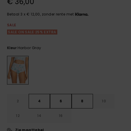
€ 36,00
FAQ
Playsuits
Riemen &
Snowboard
bekijken
Technische
portemonne
ROXY APP
tassen
Betaal 3 x € 12,00, zonder rente met
Shorts
Surf
Handschoen
SALE
VERLANGLIJST
Snow
& sjaals
SALE ON SALE 25% EXTRA
Rokken
Accessoires
Schultassen
Schoolartik
Hoeden &
Harbor Gray
Kleur
mutsen
Accessoires
Zonnebrillen
Wetsuits
2
4
6
8
10
Rashguards
neopreen
12
14
16
accessoires
Zie maattabel