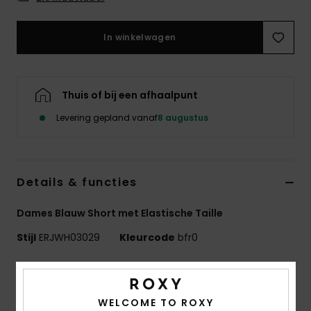
Swim
In winkelwagen
Kleding
Accessoires
Thuis of bij een afhaalpunt
Levering gepland vanaf
8 augustus
Schoenen
Fitness
Details & functies
Snow
Dames Blauw Short met Elastische Taille
Stijl
ERJWH03029
Kleurcode
bfr0
Kenmerken
Collectie:
Roxy Rise-collectie
WELCOME TO ROXY