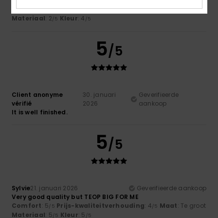
it unravels quickly
Comfort
: 4
Prijs-kwaliteitverhouding
: 3
Maat
: Groot
/5
/5
Materiaal
: 2
Kleur
: 4
/5
/5
5
/5
Client anonyme
30. januari
Geverifieerde
vérifié
2026
aankoop
It is well finished.
5
/5
Sylvie
21. januari 2026
Geverifieerde aankoop
Very good quality but TEOP BIG FOR ME
Comfort
: 5
Prijs-kwaliteitverhouding
: 4
Maat
: Te groot
/5
/5
Materiaal
: 5
Kleur
: 5
/5
/5