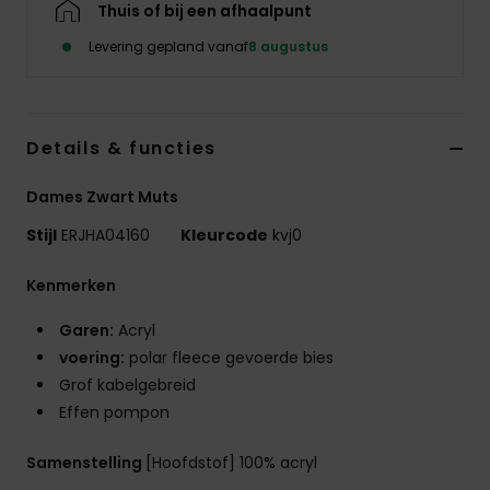
Thuis of bij een afhaalpunt
Swim
Levering gepland vanaf
8 augustus
Kleding
Accessoires
Details & functies
Dames Zwart Muts
Schoenen
Stijl
ERJHA04160
Kleurcode
kvj0
Fitness
Kenmerken
Garen:
Acryl
Snow
voering:
polar fleece gevoerde bies
Grof kabelgebreid
Effen pompon
Samenstelling
[Hoofdstof] 100% acryl