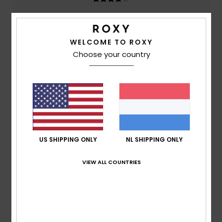
Prijs-kwaliteitverhouding
3.3
WELCOME TO ROXY
Choose your country
Maat
Materiaal
3.7
Te klein
Te groot
Kleur
4.3
US SHIPPING ONLY
NL SHIPPING ONLY
2
VIEW ALL COUNTRIES
/5
Sara
23. februari 2026
Geverifieerde aankoop