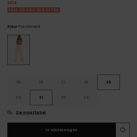
FAQ
Playsuits
Riemen &
Snowboard
SALE
bekijken
Technische
portemonne
SALE ON SALE 25% EXTRA
ROXY APP
tassen
Shorts
Surf
Handschoen
Parchment
Kleur
VERLANGLIJST
Snow
& sjaals
Rokken
Accessoires
Schultassen
Schoolartik
Hoeden &
mutsen
Accessoires
Zonnebrillen
25
26
27
28
29
Wetsuits
30
31
32
33
Rashguards
Zie maattabel
neopreen
accessoires
In winkelwagen