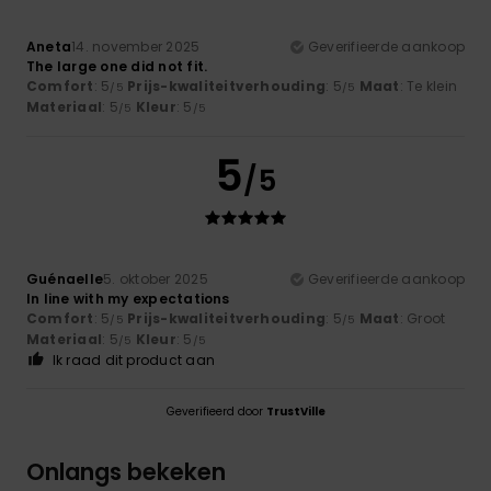
Aneta
14. november 2025
Geverifieerde aankoop
The large one did not fit.
Comfort
: 5
Prijs-kwaliteitverhouding
: 5
Maat
: Te klein
/5
/5
Materiaal
: 5
Kleur
: 5
/5
/5
5
/5
Guénaelle
5. oktober 2025
Geverifieerde aankoop
In line with my expectations
Comfort
: 5
Prijs-kwaliteitverhouding
: 5
Maat
: Groot
/5
/5
Materiaal
: 5
Kleur
: 5
/5
/5
Ik raad dit product aan
Geverifieerd door
TrustVille
Onlangs bekeken