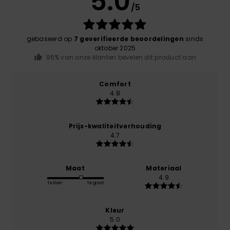
5.0
/5
gebaseerd op
7 geverifieerde beoordelingen
sinds
oktober 2025
86% van onze klanten bevelen dit product aan
Comfort
4.8
Prijs-kwaliteitverhouding
4.7
Maat
Materiaal
4.9
Te klein
Te groot
Kleur
5.0