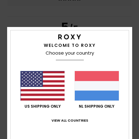
5
/5
WELCOME TO ROXY
Choose your country
Fiona
25. april 2026
Geverifieerde aankoop
Quality cotton corduroy, great fit. I considered altering as
legs too baggy on me but decided against even though a
great sale price
Comfort
: 5
Prijs-kwaliteitverhouding
: 5
Maat
: Perfecte
/5
/5
maat
Materiaal
: 5
Kleur
: 5
/5
/5
Ik raad dit product aan
5
US SHIPPING ONLY
NL SHIPPING ONLY
/5
VIEW ALL COUNTRIES