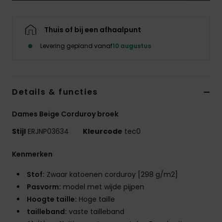
Swim
Thuis of bij een afhaalpunt
Kleding
Levering gepland vanaf
10 augustus
Accessoires
Details & functies
Schoenen
Dames Beige Corduroy broek
Fitness
Stijl
ERJNP03634
Kleurcode
tec0
Snow
Kenmerken
Stof:
Zwaar katoenen corduroy [298 g/m2]
Pasvorm:
model met wijde pijpen
Hoogte taille:
Hoge taille
tailleband:
vaste tailleband