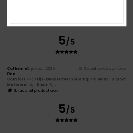
Susana
30. januari 2026
Geverifieerde aankoop
I liked the product.
Comfort
: 5
Prijs-kwaliteitverhouding
: 4
Maat
: Groot
/5
/5
Materiaal
: 5
Kleur
: 5
/5
/5
Ik raad dit product aan
5
/5
Catherine
2. januari 2026
Geverifieerde aankoop
Fine
Comfort
: 4
Prijs-kwaliteitverhouding
: 4
Maat
: Te groot
/5
/5
Materiaal
: 4
Kleur
: 5
/5
/5
Ik raad dit product aan
5
/5