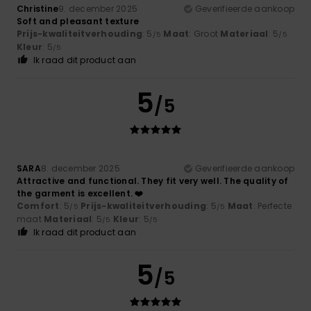
Christine
9. december 2025
Geverifieerde aankoop
Soft and pleasant texture
Prijs-kwaliteitverhouding
: 5
Maat
: Groot
Materiaal
: 5
/5
/5
Kleur
: 5
/5
Ik raad dit product aan
5
/5
SARA
8. december 2025
Geverifieerde aankoop
Attractive and functional. They fit very well. The quality of
the garment is excellent. ❤️
Comfort
: 5
Prijs-kwaliteitverhouding
: 5
Maat
: Perfecte
/5
/5
maat
Materiaal
: 5
Kleur
: 5
/5
/5
Ik raad dit product aan
5
/5