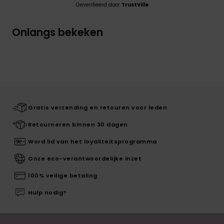
Geverifieerd door
TrustVille
Onlangs bekeken
Gratis verzending en retouren voor leden
Retourneren binnen 30 dagen
Word lid van het loyaliteitsprogramma
Onze eco-verantwoordelijke inzet
100% veilige betaling
Hulp nodig?