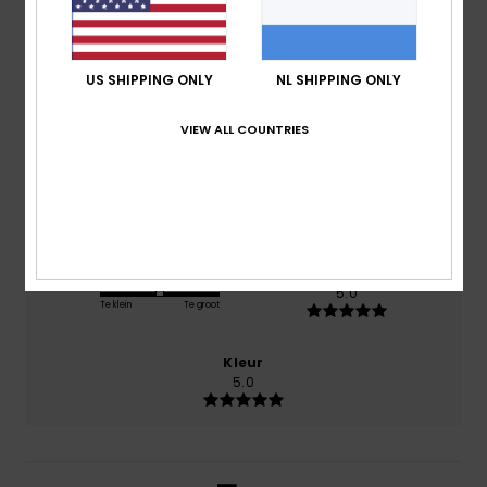
april 2026
100% van onze klanten bevelen dit product aan
US SHIPPING ONLY
NL SHIPPING ONLY
Comfort
5.0
VIEW ALL COUNTRIES
Prijs-kwaliteitverhouding
5.0
Maat
Materiaal
5.0
Te klein
Te groot
Kleur
5.0