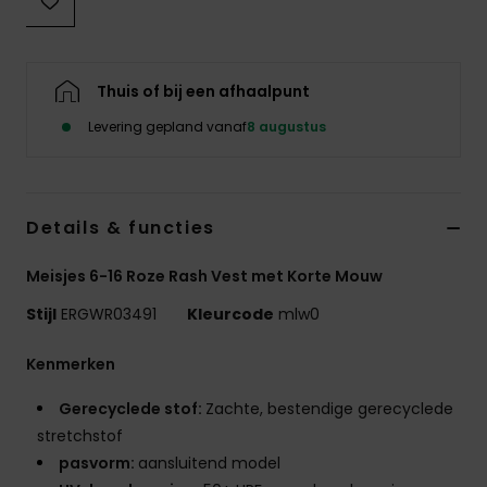
Swim
Kleding
Thuis of bij een afhaalpunt
Levering gepland vanaf
8 augustus
Accessoires
Schoenen
Details & functies
Fitness
Meisjes 6-16 Roze Rash Vest met Korte Mouw
Stijl
ERGWR03491
Kleurcode
mlw0
Snow
Kenmerken
Gerecyclede stof:
Zachte, bestendige gerecyclede
stretchstof
pasvorm:
aansluitend model