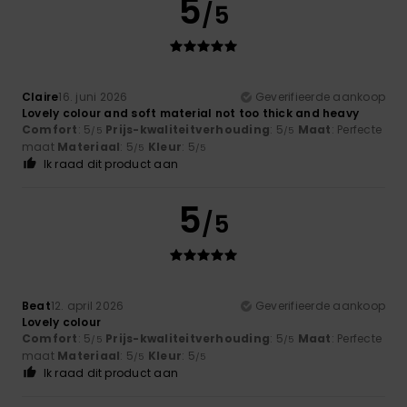
5
/5
Claire
16. juni 2026
Geverifieerde aankoop
Lovely colour and soft material not too thick and heavy
Comfort
: 5
Prijs-kwaliteitverhouding
: 5
Maat
: Perfecte
/5
/5
maat
Materiaal
: 5
Kleur
: 5
/5
/5
Ik raad dit product aan
5
/5
Beat
12. april 2026
Geverifieerde aankoop
Lovely colour
Comfort
: 5
Prijs-kwaliteitverhouding
: 5
Maat
: Perfecte
/5
/5
maat
Materiaal
: 5
Kleur
: 5
/5
/5
Ik raad dit product aan