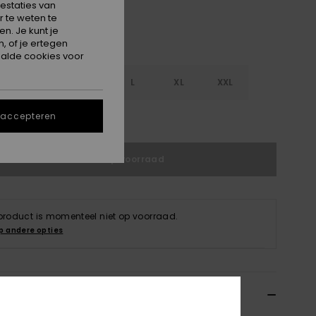
estaties van
 te weten te
n. Je kunt je
, of je ertegen
alde cookies voor
S
S
M
L
XL
XXL
 accepteren
e maattabel
Niet op voorraad
 product is momenteel niet op voorraad.
p andere opties
ils & functies