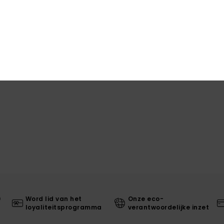
Same
Bez
0
Word lid van het
Onze eco-
loyaliteitsprogramma
verantwoordelijke inzet