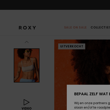
Ga
naar
Productinformatie
SALE ON SALE
COLLECTIE
UITVERKOCHT
BEPAAL ZELF WAT 
Wij en onze partners 
slaan en/of te raadpl
VIDEO