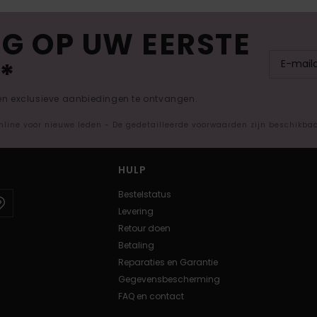
G OP UW EERSTE
*
 en exclusieve aanbiedingen te ontvangen.
nline voor nieuwe leden - De gedetailleerde voorwaarden zijn beschikba
HULP
Bestelstatus
Levering
Retour doen
Betaling
Reparaties en Garantie
Gegevensbescherming
FAQ en contact