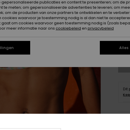
 gepersonaliseerde publicaties en content te presenteren; om de pr
nt te meten; om gepersonaliseerde advertenties te leveren; om meer
k; om de producten van onze partners te ontwikkelen en te verbetere
ookies waarvoor je toestemming nodig is al dan niet te accepteren
t gaat om cookies waarvoor geen toestemming nodig is (zoals bepa
oor meer informatie naar ons
cookiebeleid
en
privacybeleid
X
llingen
Alles
Zi
Dit
Koo
Deta