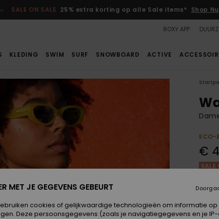
SALE ON SALE
25% extra korting op alle Sale items*
Shop Nu
ROXY APP
DUURZ
S
KLEDING
SWIM
SURF
SNOWBOARD
ACTIVE
ACCESSOIR
Startp
Wa
Dames
ECO-
€ 4
SALE 
ER MET JE GEGEVENS GEBEURT
Doorga
Kleur
gebruiken cookies of gelijkwaardige technologieën om informatie op
egen. Deze persoonsgegevens (zoals je navigatiegegevens en je IP