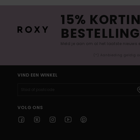
15% KORTIN
BESTELLING
Meld je aan om al het laatste nieuws
(*) Aanbieding geldig o
VIND EEN WINKEL
VOLG ONS