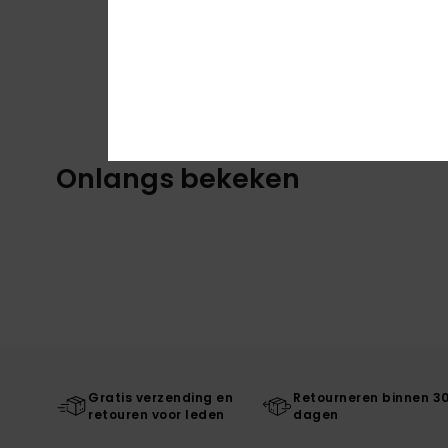
Onlangs bekeken
Gratis verzending en
Retourneren binnen 3
retouren voor leden
dagen