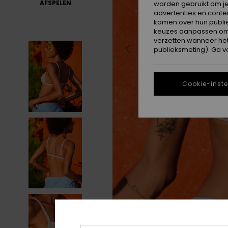
AFSPELEN
worden gebruikt om je
advertenties en conte
komen over hun publie
keuzes aanpassen om c
verzetten wanneer he
publieksmeting). Ga v
Cookie-inste