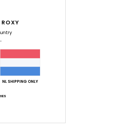
Dames
Stijl
E
 ROXY
Kenm
untry
C
S
rekb
V
O
H
NL SHIPPING ONLY
B
IES
V
B
S
te v
C