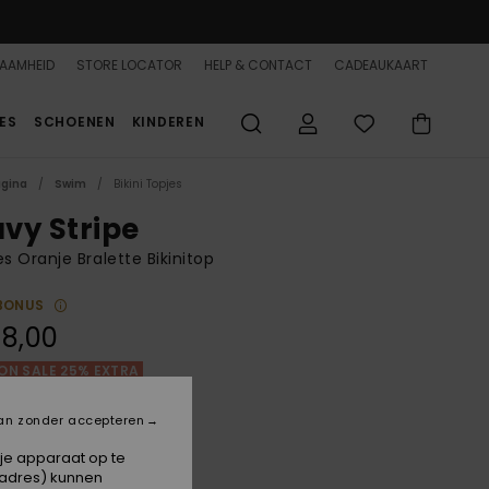
AAMHEID
STORE LOCATOR
HELP & CONTACT
CADEAUKAART
ES
SCHOENEN
KINDEREN
agina
Swim
Bikini Topjes
vy Stripe
 Oranje Bralette Bikinitop
BONUS
8,00
ON SALE 25% EXTRA
an zonder accepteren
Papaya Wavy Stripe S
 je apparaat op te
-adres) kunnen