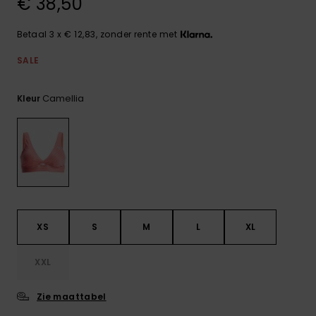
€ 38,50
FAQ
Playsuits
Riemen &
Snowboard
bekijken
Technische
portemonne
ROXY APP
tassen
Betaal 3 x € 12,83, zonder rente met
Shorts
Surf
Handschoen
SALE
VERLANGLIJST
Snow
& sjaals
Rokken
Accessoires
Schultassen
Camellia
Kleur
Schoolartik
Hoeden &
mutsen
Accessoires
Zonnebrillen
Wetsuits
XS
S
M
L
XL
Rashguards
XXL
neopreen
accessoires
Zie maattabel