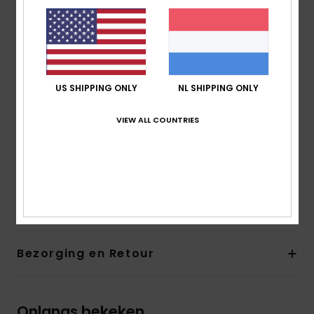
elastische band onder de cups biedt goede
ondersteuning zonder te knellen, ideaal voor actieve
stranddagen of ontspannen zonnebaden. Stijlvol,
ondersteunend en ontworpen om moeiteloos met je
mee te bewegen: deze top bewijst dat D staat voor
US SHIPPING ONLY
NL SHIPPING ONLY
zowel definitie als durf. Je kunt de tweekleurige
zwemstof zowel aan de binnen- als buitenkant dragen,
VIEW ALL COUNTRIES
waardoor subtiele verschuivingen in patroon en textuur
ontstaan die een speels ritme en verrassend contrast
aan je swimwear geven.
Details & functies
Bezorging en Retour
Onlangs bekeken