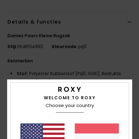
Swim
Details & functies
Kleding
Dames Paars Kleine Rugzak
Accessoires
Stijl
ERJBP04992
Kleurcode
psj0
Schoenen
Kenmerken
Stof:
Polyester Rubberstof [Psj0, Gld0], Bedrukte
Fitness
Rubberstof [Kvm1]
Compartimenten:
1 Hoofdvak Met Een Rits
Snow
Gewatteerd laptopvak
WELCOME TO ROXY
1 voorvak met rits
Choose your country
2 externe zijvakken voor drinkflessen
Banden:
Verstelbare Gevoerde Schouderbanden, 2
Handvatten Bovenop
Versteviging:
Gevoerd Achterpand