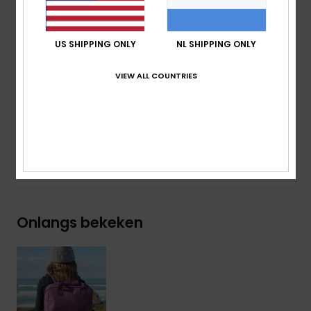
Kenmerken:
Riem Om De Rugzak Aan De Bagage Te
Bevestigen
Logo:
Metalen Roxy-Plaatje
US SHIPPING ONLY
NL SHIPPING ONLY
Afmetingen:
36.5 cm [H] x 31.2 cm [L] x 11 cm [P]
VIEW ALL COUNTRIES
volume:
13 L
Samenstelling
[Hoofdstof] 100% polyester
Bezorging en Retour
Onlangs bekeken