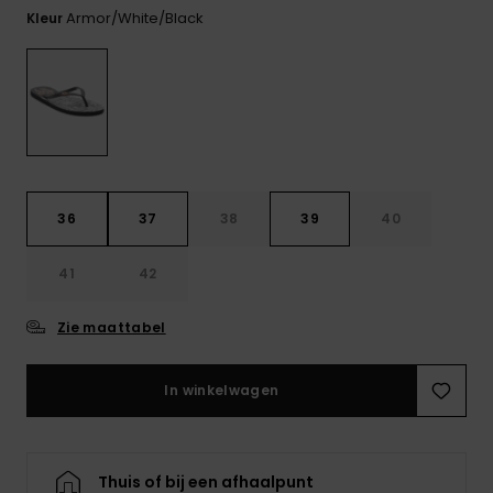
FAQ
Playsuits
Riemen &
Snowboard
Armor/white/black
bekijken
Kleur
Technische
portemonne
ROXY APP
tassen
Shorts
Surf
Handschoen
VERLANGLIJST
Snow
& sjaals
Rokken
Accessoires
Schultassen
Schoolartik
Hoeden &
mutsen
36
37
38
39
40
Accessoires
Zonnebrillen
41
42
Zie maattabel
Wetsuits
In winkelwagen
Rashguards
neopreen
accessoires
Thuis of bij een afhaalpunt