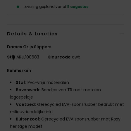
Swim
Levering gepland vanaf
11 augustus
Kleding
Details & functies
Accessoires
Dames Grijs Slippers
Schoenen
Stijl
ARJL100683
Kleurcode
awb
Kenmerken
Fitness
Stof:
Pvc-vrije materialen
Snow
Bovenwerk:
Bandjes van TR met metalen
logospeldje
Voetbed:
Gerecycled EVA-sponsrubber bedrukt met
milieuvriendelijke inkt
Buitenzool:
Gerecycled EVA sponsrubber met Roxy
heritage motief