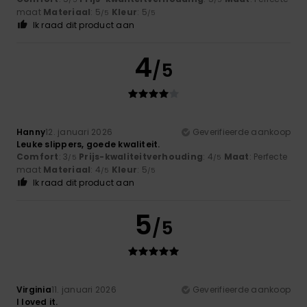
maat
Materiaal
: 5
Kleur
: 5
/5
/5
Ik raad dit product aan
4
/5
Hanny
12. januari 2026
Geverifieerde aankoop
Leuke slippers, goede kwaliteit.
Comfort
: 3
Prijs-kwaliteitverhouding
: 4
Maat
: Perfecte
/5
/5
maat
Materiaal
: 4
Kleur
: 5
/5
/5
Ik raad dit product aan
5
/5
Virginia
11. januari 2026
Geverifieerde aankoop
I loved it.