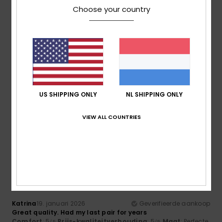
Choose your country
Amandine
22. januari 2026
Geverifieerde aankoop
Pretty print
5
/5
US SHIPPING ONLY
NL SHIPPING ONLY
VIEW ALL COUNTRIES
Amandine
22. januari 2026
Geverifieerde aankoop
My daughter adores this print.
5
/5
Katrina
19. januari 2026
Geverifieerde aankoop
Great quality. Had my last pair for years
Comfort
: 5
Prijs-kwaliteitverhouding
: 5
Maat
: Perfecte
/5
/5