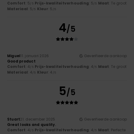
Comfort
: 5
Prijs-kwaliteitverhouding
: 5
Maat
: Te groot
/5
/5
Materiaal
: 5
Kleur
: 5
/5
/5
4
/5
Miguel
11. januari 2026
Geverifieerde aankoop
Good product
Comfort
: 4
Prijs-kwaliteitverhouding
: 4
Maat
: Te groot
/5
/5
Materiaal
: 4
Kleur
: 4
/5
/5
5
/5
Stuart
21. december 2025
Geverifieerde aankoop
Great looks and quality.
Comfort
: 4
Prijs-kwaliteitverhouding
: 4
Maat
: Perfecte
/5
/5