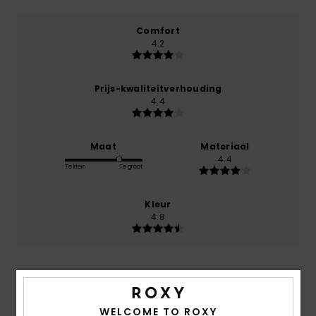
Comfort
4.2
Prijs-kwaliteitverhouding
4.4
Maat
Materiaal
4.4
Te klein
Te groot
Kleur
4.8
5
/5
WELCOME TO ROXY