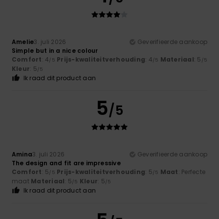
Amelie
3. juli 2026
Geverifieerde aankoop
Simple but in a nice colour
Comfort
: 4
Prijs-kwaliteitverhouding
: 4
Materiaal
: 5
/5
/5
/5
Kleur
: 5
/5
Ik raad dit product aan
5
/5
Amina
3. juli 2026
Geverifieerde aankoop
The design and fit are impressive
Comfort
: 5
Prijs-kwaliteitverhouding
: 5
Maat
: Perfecte
/5
/5
maat
Materiaal
: 5
Kleur
: 5
/5
/5
Ik raad dit product aan