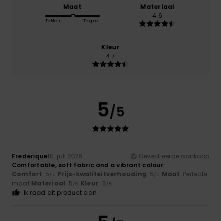
Maat
Materiaal
4.6
Te klein
Te groot
Kleur
4.7
5
/5
Frederique
10. juli 2026
Geverifieerde aankoop
Comfortable, soft fabric and a vibrant colour
Comfort
: 5
Prijs-kwaliteitverhouding
: 5
Maat
: Perfecte
/5
/5
maat
Materiaal
: 5
Kleur
: 5
/5
/5
Ik raad dit product aan