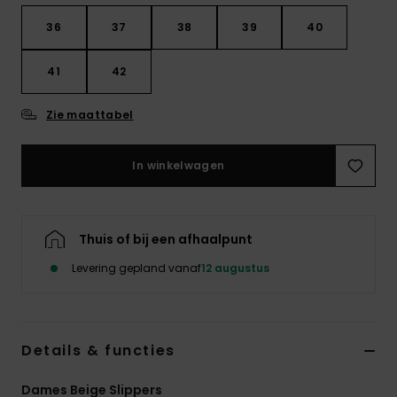
Swim
36
37
38
39
40
Kleding
41
42
Accessoires
Zie maattabel
In winkelwagen
Schoenen
Fitness
Thuis of bij een afhaalpunt
Levering gepland vanaf
12 augustus
Snow
Details & functies
Dames Beige Slippers