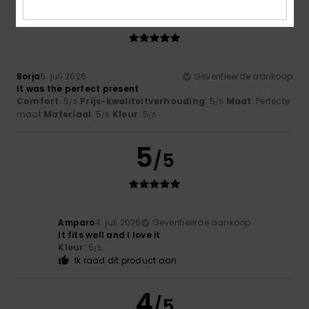
5
/5
Borja
6. juli 2026
Geverifieerde aankoop
It was the perfect present
Comfort
: 5
Prijs-kwaliteitverhouding
: 5
Maat
: Perfecte
/5
/5
maat
Materiaal
: 5
Kleur
: 5
/5
/5
5
/5
Amparo
4. juli 2026
Geverifieerde aankoop
It fits well and I love it
Kleur
: 5
/5
Ik raad dit product aan
4
/5