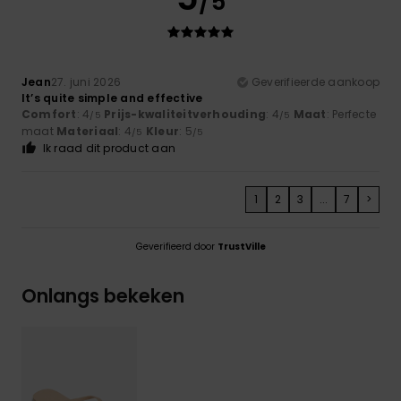
/5
Jean
27. juni 2026
Geverifieerde aankoop
It’s quite simple and effective
Comfort
: 4
Prijs-kwaliteitverhouding
: 4
Maat
: Perfecte
/5
/5
maat
Materiaal
: 4
Kleur
: 5
/5
/5
Ik raad dit product aan
1
2
3
...
7
>
Geverifieerd door
TrustVille
Onlangs bekeken