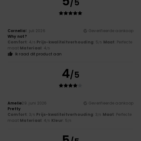
5
/5
Cornelia
1. juli 2026
Geverifieerde aankoop
Why not?
Comfort
: 4
Prijs-kwaliteitverhouding
: 5
Maat
: Perfecte
/5
/5
maat
Materiaal
: 4
/5
Ik raad dit product aan
4
/5
Amelie
29. juni 2026
Geverifieerde aankoop
Pretty
Comfort
: 3
Prijs-kwaliteitverhouding
: 3
Maat
: Perfecte
/5
/5
maat
Materiaal
: 4
Kleur
: 5
/5
/5
5