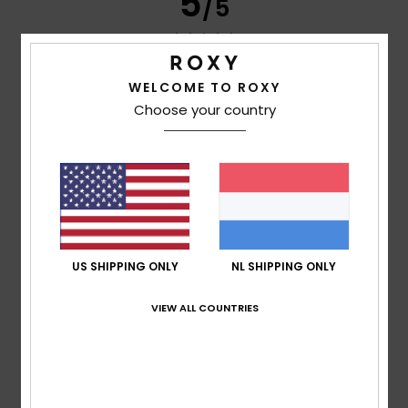
5
/5
WELCOME TO ROXY
Frederic
8. juli 2026
Geverifieerde aankoop
Just what I was looking for
Choose your country
Comfort
: 5
Prijs-kwaliteitverhouding
: 5
Maat
: Perfecte
/5
/5
maat
Materiaal
: 5
Kleur
: 5
/5
/5
Ik raad dit product aan
5
/5
US SHIPPING ONLY
NL SHIPPING ONLY
Carol
7. juli 2026
Geverifieerde aankoop
VIEW ALL COUNTRIES
A slim and elegant flip-flop
Comfort
: 5
Prijs-kwaliteitverhouding
: 5
Maat
: Perfecte
/5
/5
maat
Materiaal
: 5
Kleur
: 5
/5
/5
Ik raad dit product aan