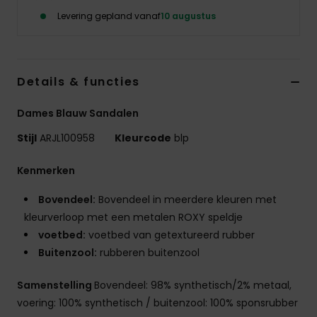
Swim
Levering gepland vanaf
10 augustus
Kleding
Details & functies
Accessoires
Dames Blauw Sandalen
Schoenen
Stijl
ARJL100958
Kleurcode
blp
Kenmerken
Fitness
Bovendeel:
Bovendeel in meerdere kleuren met
Snow
kleurverloop met een metalen ROXY speldje
voetbed:
voetbed van getextureerd rubber
Buitenzool:
rubberen buitenzool
Samenstelling
Bovendeel: 98% synthetisch/2% metaal,
voering: 100% synthetisch / buitenzool: 100% sponsrubber