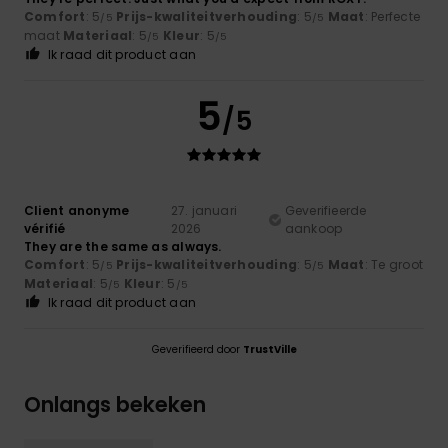
Comfort
: 5
Prijs-kwaliteitverhouding
: 5
Maat
: Perfecte
/5
/5
maat
Materiaal
: 5
Kleur
: 5
/5
/5
Ik raad dit product aan
5
/5
Client anonyme
27. januari
Geverifieerde
vérifié
2026
aankoop
They are the same as always.
Comfort
: 5
Prijs-kwaliteitverhouding
: 5
Maat
: Te groot
/5
/5
Materiaal
: 5
Kleur
: 5
/5
/5
Ik raad dit product aan
Geverifieerd door
TrustVille
Onlangs bekeken