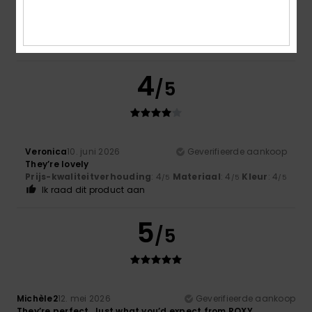
Lovely flip-flops, good quality
Comfort
: 5
Prijs-kwaliteitverhouding
: 5
Maat
: Perfecte
/5
/5
maat
Materiaal
: 5
Kleur
: 5
/5
/5
Ik raad dit product aan
4
/5
Veronica
10. juni 2026
Geverifieerde aankoop
They’re lovely
Prijs-kwaliteitverhouding
: 4
Materiaal
: 4
Kleur
: 4
/5
/5
/5
Ik raad dit product aan
5
/5
Michèle2
12. mei 2026
Geverifieerde aankoop
They’re perfect. Just what you’d expect from ROXY.