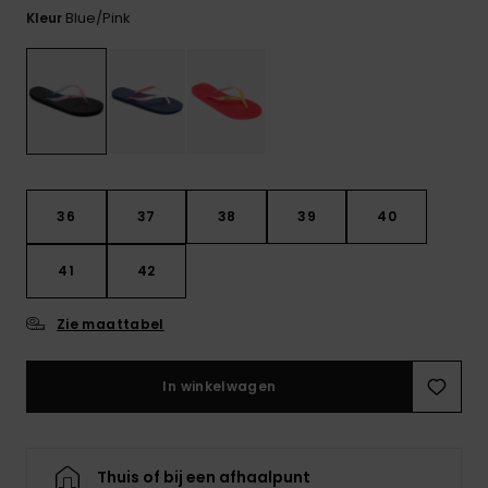
FAQ
Playsuits
Riemen &
Snowboard
Blue/pink
bekijken
Kleur
Technische
portemonne
ROXY APP
tassen
Shorts
Surf
Handschoen
VERLANGLIJST
Snow
& sjaals
Rokken
Accessoires
Schultassen
Schoolartik
Hoeden &
mutsen
36
37
38
39
40
Accessoires
Zonnebrillen
41
42
Zie maattabel
Wetsuits
In winkelwagen
Rashguards
neopreen
accessoires
Thuis of bij een afhaalpunt