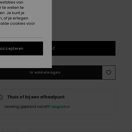
estaties van
 te weten te
n. Je kunt je
, of je ertegen
alde cookies voor
1SZ
 accepteren
In winkelwagen
Thuis of bij een afhaalpunt
Levering gepland vanaf
11 augustus