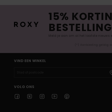
15% KORTIN
BESTELLING
Meld je aan om al het laatste nieuws
(*) Aanbieding geldig o
VIND EEN WINKEL
VOLG ONS