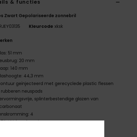
ils & functies
 Zwart Gepolariseerde zonnebril
RJEY03135
Kleurcode
xksk
erken
las: 51 mm
eusbrug: 20 mm
laap: 140 mm
lashoogte: 44,3 mm
ontuur geïnjecteerd met gerecyclede plastic flessen
 rubberen neuspads
ervormingsvrije, splinterbestendige glazen van
ycarbonaat
enskromming: 4
00% UV-bescherming
ategorie 3
emaakt in Italië