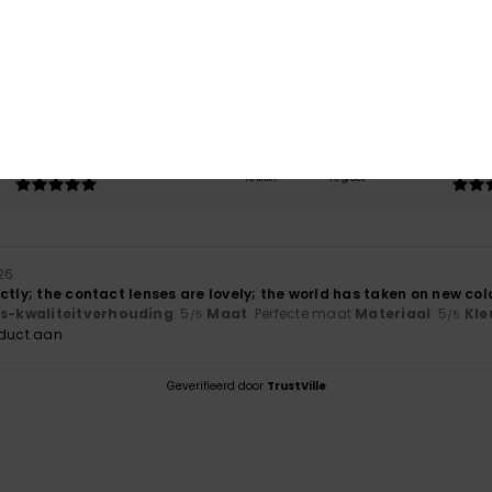
/5
gebaseerd op
1 geverifieerde beoordelingen
sinds april 2026
100% van onze klanten bevelen dit product aan
-kwaliteitverhouding
Maat
Mate
5.0
5
Te klein
Te groot
026
ctly; the contact lenses are lovely; the world has taken on new colo
js-kwaliteitverhouding
: 5
Maat
: Perfecte maat
Materiaal
: 5
Kle
/5
/5
oduct aan
Geverifieerd door
TrustVille