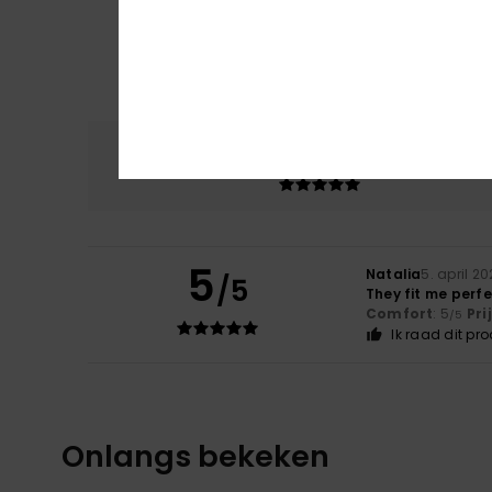
Comfort
Prijs
5.0
5
Natalia
5. april 2
/5
They fit me perfe
Comfort
: 5
Pri
/5
Ik raad dit pr
Onlangs bekeken