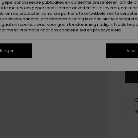
 gepersonaliseerde publicaties en content te presenteren; om de pr
nt te meten; om gepersonaliseerde advertenties te leveren; om meer
k; om de producten van onze partners te ontwikkelen en te verbetere
ookies waarvoor je toestemming nodig is al dan niet te accepteren
t gaat om cookies waarvoor geen toestemming nodig is (zoals bepa
oor meer informatie naar ons
cookiebeleid
en
privacybeleid
llingen
Alles