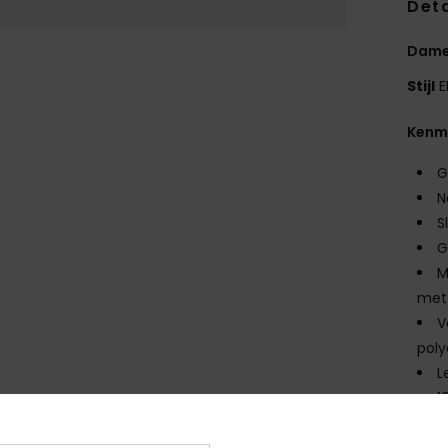
Deta
Dames
Stijl
E
Kenm
G
N
S
G
M
met
V
pol
L
1
C
G