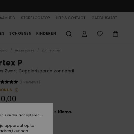
AAMHEID
STORE LOCATOR
HELP & CONTACT
CADEAUKAART
ES
SCHOENEN
KINDEREN
agina
Accessoires
Zonnebrillen
rtex P
 Zwart Gepolariseerde zonnebril
(1 Reviews)
BONUS
10,00
 3 x € 36,67, zonder rente met
an zonder accepteren
 je apparaat op te
-adres) kunnen
Black/grey Plz