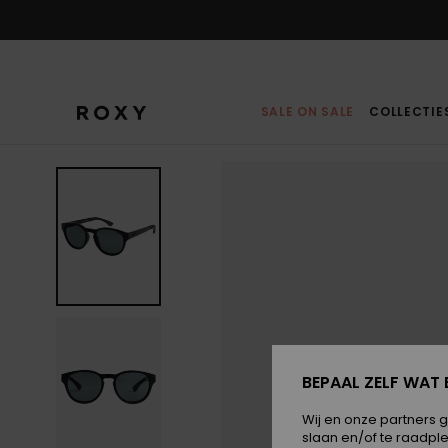
Ga
naar
Productinformatie
SALE ON SALE
COLLECTIE
BEPAAL ZELF WAT 
Wij en onze partners 
slaan en/of te raadpl