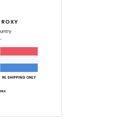
K
2
 ROXY
D
untry
Same
gerec
Bez
NL SHIPPING ONLY
IES
Gemiddelde score
5.0