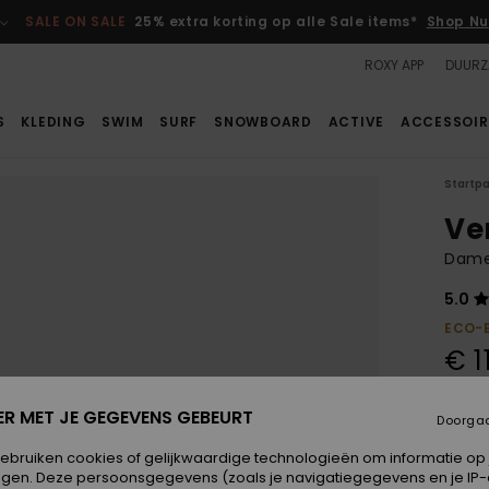
SALE ON SALE
25% extra korting op alle Sale items*
Shop Nu
ROXY APP
DUURZ
S
KLEDING
SWIM
SURF
SNOWBOARD
ACTIVE
ACCESSOIR
Startp
Ve
Dames
5.0
ECO-
€ 1
Betaal
ER MET JE GEGEVENS GEBEURT
Doorga
gebruiken cookies of gelijkwaardige technologieën om informatie op
egen. Deze persoonsgegevens (zoals je navigatiegegevens en je IP
Kleur