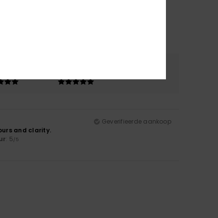
riaal
Kleur
.0
5.0
Geverifieerde aankoop
urs and clarity.
ur
: 5
/5