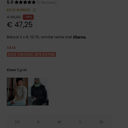
FAQ
Playsuits
Riemen &
Snowboard
5.0
(1 Reviews)
bekijken
Technische
portemonne
ECO-BONUS
ROXY APP
tassen
€ 90,00
48%
Shorts
Surf
€ 47,25
Handschoen
VERLANGLIJST
Snow
& sjaals
Rokken
Accessoires
Schultassen
Betaal 3 x € 15,75, zonder rente met
Schoolartik
Hoeden &
SALE
mutsen
SALE ON SALE 25% EXTRA
Accessoires
Zonnebrillen
Egret
Kleur
Wetsuits
Rashguards
neopreen
accessoires
XS
S
M
L
XL