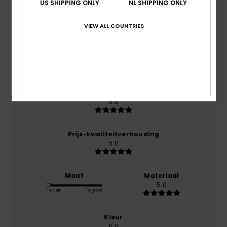
5.0
US SHIPPING ONLY
NL SHIPPING ONLY
/5
VIEW ALL COUNTRIES
gebaseerd op
1 geverifieerde beoordelingen
sinds
oktober 2025
100% van onze klanten bevelen dit product aan
Comfort
5.0
Prijs-kwaliteitverhouding
5.0
Maat
Materiaal
5.0
Te klein
Te groot
Kleur
5.0