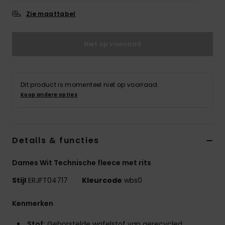
Swim
Zie maattabel
Kleding
Niet op voorraad
Accessoires
Dit product is momenteel niet op voorraad.
Schoenen
Koop andere opties
Fitness
Details & functies
Snow
Dames Wit Technische fleece met rits
Stijl
ERJFT04717
Kleurcode
wbs0
Kenmerken
Stof:
Geborstelde wafelstof van gerecycled