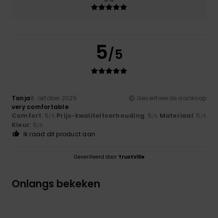
5
/5
Tanja
8. oktober 2025
Geverifieerde aankoop
very comfortable
Comfort
: 5
Prijs-kwaliteitverhouding
: 5
Materiaal
: 5
/5
/5
/5
Kleur
: 5
/5
Ik raad dit product aan
Geverifieerd door
TrustVille
Onlangs bekeken