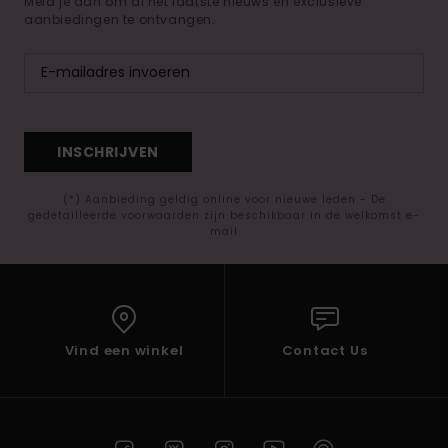
Meld je aan om al het laatste nieuws en exclusieve
aanbiedingen te ontvangen.
INSCHRIJVEN
(*) Aanbieding geldig online voor nieuwe leden - De
gedetailleerde voorwaarden zijn beschikbaar in de welkomst e-
mail
Vind een winkel
Contact Us