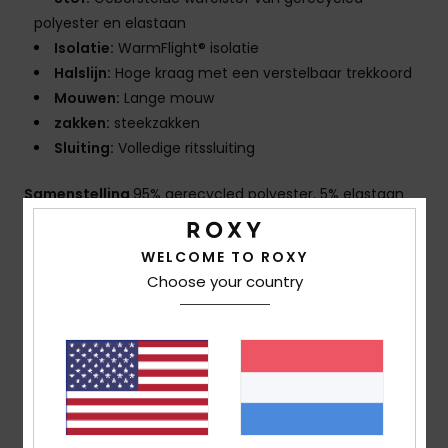
polyester en elastaan
Isolatie:
WarmFlight® isolatie
Halslijn:
Hoge kraag met een verstelbaar trekkoord
Mouwen:
Lange mouw
zakken:
steekzakken
Sluiting:
Volledige ritssluiting
Samenstelling
95% gerecycled polyester, 5% elastaan
WELCOME TO ROXY
Bezorging en Retour
Choose your country
Reviews van klanten
Gemiddelde score