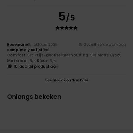
5
/5
Rosemarie
15. oktober 2025
Geverifieerde aankoop
completely satisfied
Comfort
: 5
Prijs-kwaliteitverhouding
: 5
Maat
: Groot
/5
/5
Materiaal
: 5
Kleur
: 5
/5
/5
Ik raad dit product aan
Geverifieerd door
TrustVille
Onlangs bekeken