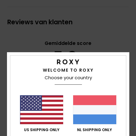
Reviews van klanten
Gemiddelde score
5.0
/5
WELCOME TO ROXY
Choose your country
gebaseerd op
2 geverifieerde beoordelingen
sinds
oktober 2025
100% van onze klanten bevelen dit product aan
Comfort
5.0
US SHIPPING ONLY
NL SHIPPING ONLY
Prijs-kwaliteitverhouding