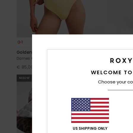
1
3
RECYCLED FIBER
Golden Haze One-Piece
4/3 Rise Nat
Dames Geel Eendelig Badpak
Dames Paars W
€ 85,00
€ 270,00
WELCOME TO
NIEUW
NIEUW
Choose your co
US SHIPPING ONLY