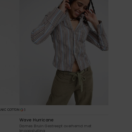
1
NIC COTTON
Wave Hurricane
Dames Bruin Gestreept overhemd met
knoopsluiting