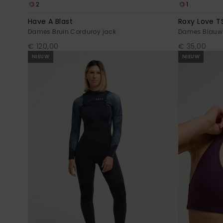
2
1
Have A Blast
Roxy Love T
Dames Bruin Corduroy jack
Dames Blauw T
€ 120,00
€ 35,00
NIEUW
NIEUW