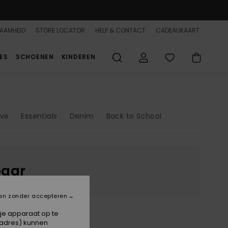
AAMHEID
STORE LOCATOR
HELP & CONTACT
CADEAUKAART
ES
SCHOENEN
KINDEREN
ove
Essentials
Denim
Back to School
baar
an zonder accepteren
 je apparaat op te
-adres) kunnen