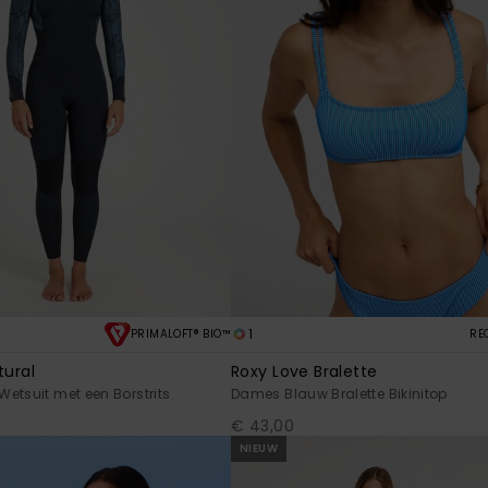
1
PRIMALOFT® BIO™
RE
tural
Roxy Love Bralette
etsuit met een Borstrits
Dames Blauw Bralette Bikinitop
€ 43,00
NIEUW