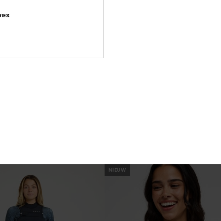
IES
1
RECYCLED FIBER
RE
es
Night Surf One-Piece
Boardshort
Dames Blauw Eendelig Badpak
€ 85,00
NIEUW