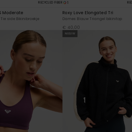
1
RECYCLED FIBER
RE
S Moderate
Roxy Love Elongated Tri
ie side Bikinibroekje
Dames Blauw Triangel bikinitop
€ 40,00
NIEUW