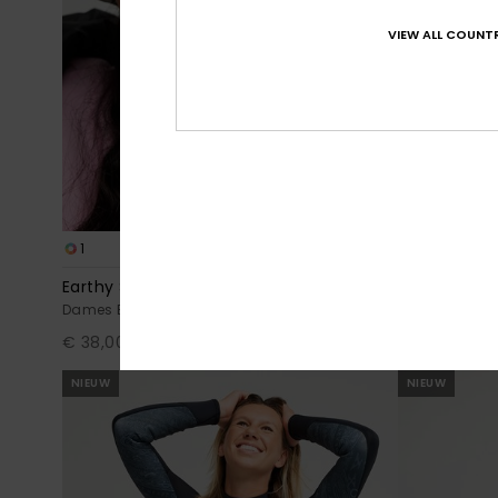
VIEW ALL COUNTR
1
3
Earthy Spirit Small Cord
No Bad Wav
Dames Bruin Corduroy bucket hoed
Dames Zwart 
€ 38,00
€ 55,00
NIEUW
NIEUW