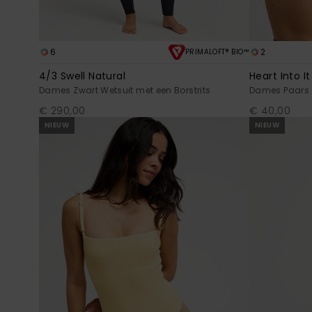
6
2
PRIMALOFT® BIO™
4/3 Swell Natural
Heart Into It
Dames Zwart Wetsuit met een Borstrits
Dames Paars 
€ 290,00
€ 40,00
NIEUW
NIEUW