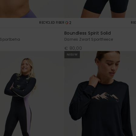
2
RECYCLED FIBER
RE
Boundless Spirit Solid
Sportbeha
Dames Zwart Sportfleece
€ 80,00
NIEUW