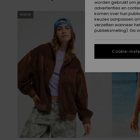
worden gebruikt om je
advertenties en conte
Overslaan
Ga
komen over hun publie
NIEUW
NIEUW
naar
naar
zoekfiltercriteria
sorteren
keuzes aanpassen om c
op
verzetten wanneer he
publieksmeting). Ga v
Cookie-inste