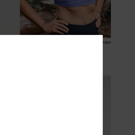
4
CYCLED FIBER
RECYCLED FIBER
Heart Into It Attitude
nge
Dames Paars Sportbeha
€ 50,00
NIEUW