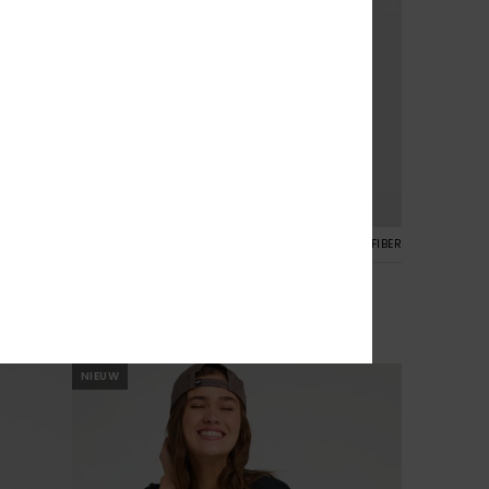
1
CYCLED FIBER
RECYCLED FIBER
Roxy Love Hipster
Dames Blauw Bikinibroekje met Medium
Bedekking
€ 40,00
NIEUW