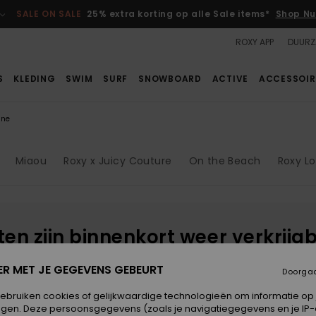
SALE ON SALE
25% extra korting op alle Sale items*
Shop Nu
ROXY APP
DUURZ
S
KLEDING
SWIM
SURF
SNOWBOARD
ACTIVE
ACCESSOIR
ine
Miaou
Roxy x Juicy Couture
On the Beach
Roxy L
cten zijn binnenkort weer verkrijg
ER MET JE GEGEVENS GEBEURT
Doorga
gebruiken cookies of gelijkwaardige technologieën om informatie op
k
egen. Deze persoonsgegevens (zoals je navigatiegegevens en je IP