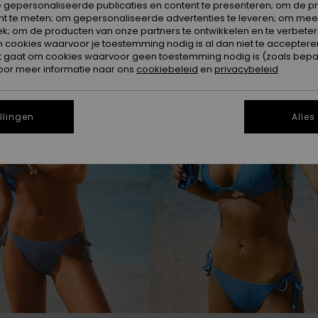
 gepersonaliseerde publicaties en content te presenteren; om de pr
nt te meten; om gepersonaliseerde advertenties te leveren; om meer
k; om de producten van onze partners te ontwikkelen en te verbetere
NIEUW
ookies waarvoor je toestemming nodig is al dan niet te accepteren
t gaat om cookies waarvoor geen toestemming nodig is (zoals bepa
oor meer informatie naar ons
cookiebeleid
en
privacybeleid
llingen
Alles