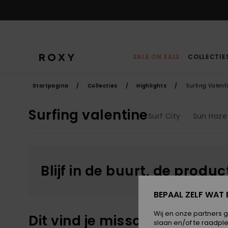
Overslaan
naar
producten
raster
selectie
SALE ON SALE
COLLECTIE
Startpagina
Collecties
Highlights
Surfing Valent
Surfing valentine
Surf City
Sun Haze
Blijf in de buurt, de produ
BEPAAL ZELF WAT 
Wij en onze partners 
Dit vind je misschien ook leu
slaan en/of te raadpl