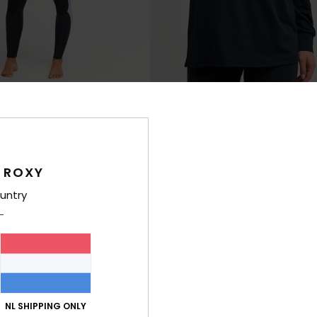
1
PRIMALOFT® BIO™
RE
ural
Boundless Spirit 2
etsuit met een Borstrits
Dames Zwart Technische top met la
mouwen
 ROXY
€ 40,00
NIEUW
untry
NL SHIPPING ONLY