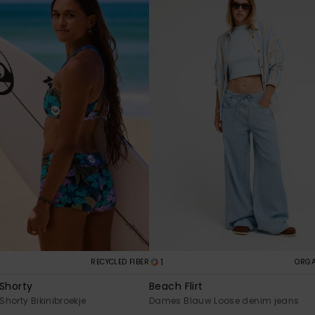
1
RECYCLED FIBER
ORGA
 Shorty
Beach Flirt
horty Bikinibroekje
Dames Blauw Loose denim jeans