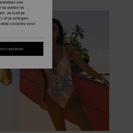
estaties van
 te weten te
n. Je kunt je
NIEUW
, of je ertegen
alde cookies voor
 accepteren