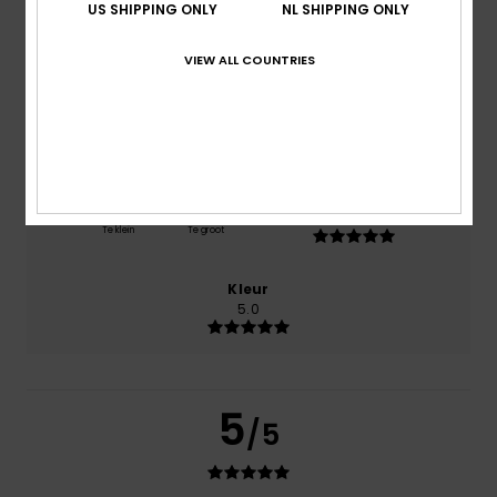
US SHIPPING ONLY
NL SHIPPING ONLY
Comfort
NaN
VIEW ALL COUNTRIES
Prijs-kwaliteitverhouding
5.0
Maat
Materiaal
5.0
Te klein
Te groot
Kleur
5.0
5
/5