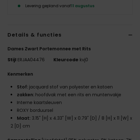
Swim
Levering gepland vanaf
11 augustus
Kleding
Details & functies
Accessoires
Dames Zwart Portemonnee met Rits
Schoenen
Stijl
ERJAA04476
Kleurcode
kvj0
Kenmerken
Fitness
Stof:
jacquard stof van polyester en katoen
zakken:
hoofdvak met een rits en muntenvakje
Snow
Interne kaartsleuven
ROXY borduursel
Maat:
3.15" [H] x 4.33" [W] x 0.79" [D] / 8 [H] x 11 [W] x
2 [D] cm