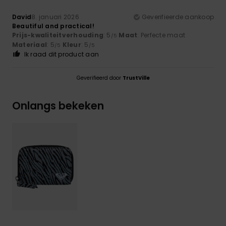
David
8. januari 2026
Geverifieerde aankoop
Beautiful and practical!
Prijs-kwaliteitverhouding
: 5
Maat
: Perfecte maat
/5
Materiaal
: 5
Kleur
: 5
/5
/5
Ik raad dit product aan
Geverifieerd door
TrustVille
Onlangs bekeken