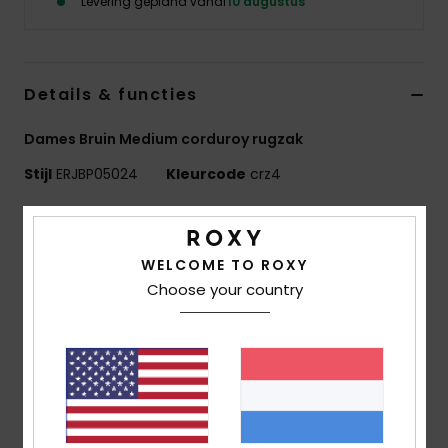
Levering gepland vanaf
10 augustus
Swim
Kleding
Details & functies
Accessoires
Dames Bruin Medium corduroy rugzak
Stijl
ERJBP05024
Kleurcode
crz4
Schoenen
Kenmerken
Fitness
Stof:
Bedrukt Minikoord/150D Gerecycled Polyester
WELCOME TO ROXY
[De Plaatsing Van De Print Kan Enigszins Afwijken]
Choose your country
Snow
Compartimenten:
1 Hoofdvak Met Een Rits
1 laptopvak binnenin, 2 zijvakken voor drinkflessen
Banden:
Verstelbare Gevoerde Schouderbanden
Versteviging:
Gevoerd Achterpand
Branding:
Roxy Geweven Patch
Afmetingen:
41 cm [H] x 30 cm [L] x 14 cm [P]