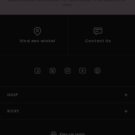
gedetailleerde voorwaarden zijn beschikbaar in de welkomst e-
mail
Vind een winkel
Contact Us
HULP
ROXY
Kies uw regio