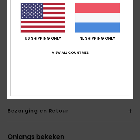
elastaan
Taille:
Lage taille
Hoogte taille:
Lage taille
Sluiting:
Koordjes opzij
Bedekking:
medium bedekking
US SHIPPING ONLY
NL SHIPPING ONLY
Branding:
Rubberen ROXY-plaatje
Andere kenmerken:
Koordjes opzij om de hoogte
VIEW ALL COUNTRIES
van de pijpjes te verstellen van klassiek tot hoog
uitgesneden
Samenstelling
[Hoofdstof] 93% gerecycled nylon, 7%
elastaan
Bezorging en Retour
Onlangs bekeken