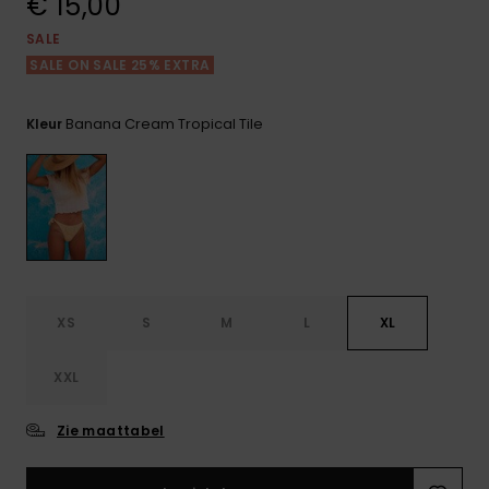
€ 15,00
FAQ
Playsuits
Riemen &
Snowboard
bekijken
Technische
portemonne
SALE
ROXY APP
tassen
SALE ON SALE 25% EXTRA
Shorts
Surf
Handschoen
VERLANGLIJST
Snow
& sjaals
Banana Cream Tropical Tile
Kleur
Rokken
Accessoires
Schultassen
Schoolartik
Hoeden &
mutsen
Accessoires
Zonnebrillen
XS
S
M
L
XL
Wetsuits
XXL
Rashguards
neopreen
Zie maattabel
accessoires