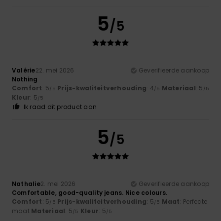
5
/5
Valérie
22. mei 2026
Geverifieerde aankoop
Nothing
Comfort
: 5
Prijs-kwaliteitverhouding
: 4
Materiaal
: 5
/5
/5
/5
Kleur
: 5
/5
Ik raad dit product aan
5
/5
Nathalie
2. mei 2026
Geverifieerde aankoop
Comfortable, good-quality jeans. Nice colours.
Comfort
: 5
Prijs-kwaliteitverhouding
: 5
Maat
: Perfecte
/5
/5
maat
Materiaal
: 5
Kleur
: 5
/5
/5