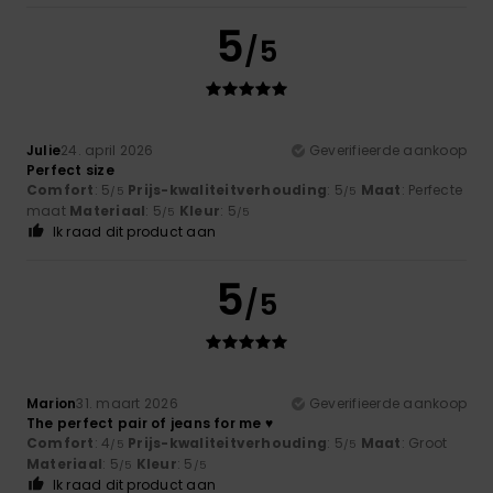
5
/5
Julie
24. april 2026
Geverifieerde aankoop
Perfect size
Comfort
: 5
Prijs-kwaliteitverhouding
: 5
Maat
: Perfecte
/5
/5
maat
Materiaal
: 5
Kleur
: 5
/5
/5
Ik raad dit product aan
5
/5
Marion
31. maart 2026
Geverifieerde aankoop
The perfect pair of jeans for me ♥️
Comfort
: 4
Prijs-kwaliteitverhouding
: 5
Maat
: Groot
/5
/5
Materiaal
: 5
Kleur
: 5
/5
/5
Ik raad dit product aan