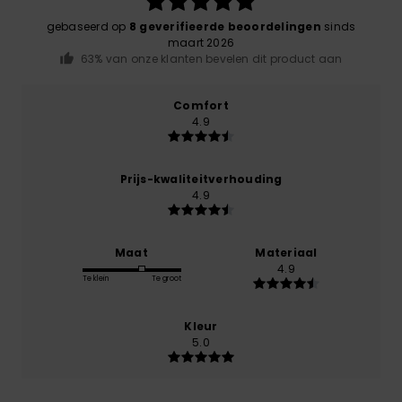
gebaseerd op
8 geverifieerde beoordelingen
sinds
maart 2026
63% van onze klanten bevelen dit product aan
Comfort
4.9
Prijs-kwaliteitverhouding
4.9
Maat
Materiaal
4.9
Te klein
Te groot
Kleur
5.0