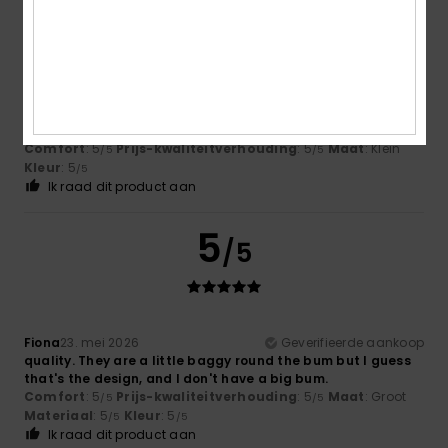
5
/5
Britta
28. mei 2026
Geverifieerde aankoop
really lovely jeans
Comfort
: 5
Prijs-kwaliteitverhouding
: 5
Maat
: Klein
/5
/5
Kleur
: 5
/5
Ik raad dit product aan
5
/5
Fiona
23. mei 2026
Geverifieerde aankoop
quality. They are a little baggy round the bum but I guess
that's the design, and I don't have a big bum.
Comfort
: 5
Prijs-kwaliteitverhouding
: 5
Maat
: Groot
/5
/5
Materiaal
: 5
Kleur
: 5
/5
/5
Ik raad dit product aan