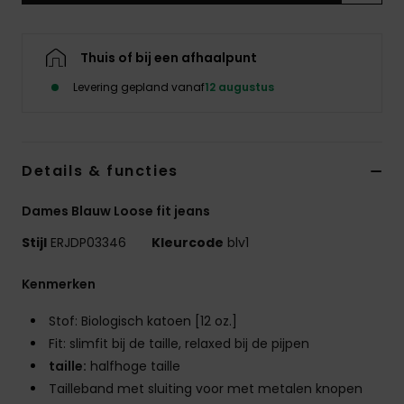
Swim
Thuis of bij een afhaalpunt
Kleding
Levering gepland vanaf
12 augustus
Accessoires
Details & functies
Schoenen
Dames Blauw Loose fit jeans
Fitness
Stijl
ERJDP03346
Kleurcode
blv1
Snow
Kenmerken
Stof: Biologisch katoen [12 oz.]
Fit: slimfit bij de taille, relaxed bij de pijpen
taille:
halfhoge taille
Tailleband met sluiting voor met metalen knopen