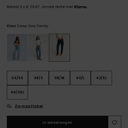
FAQ
Playsuits
Riemen &
Snowboard
bekijken
Technische
Betaal 3 x € 26,67, zonder rente met
portemonne
ROXY APP
tassen
Shorts
Surf
Handschoen
Deep Sea Sandy
Kleur
VERLANGLIJST
Snow
& sjaals
Rokken
Accessoires
Schultassen
Schoolartik
Hoeden &
mutsen
Accessoires
Zonnebrillen
34/XS
36/S
38/M
40/L
42/XL
Wetsuits
44/XXL
Rashguards
Zie maattabel
neopreen
accessoires
In winkelwagen