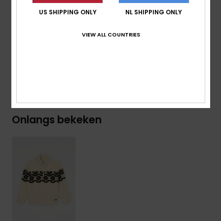
Sluiting:
Metalen Rits Met Roxy-Ritstrekker
US SHIPPING ONLY
NL SHIPPING ONLY
Branding:
Leren Roxy-Patch Op De Linkermouw
VIEW ALL COUNTRIES
Samenstelling
[Hoofdstof] 100% gerecycled polyester
Bezorging en Retour
Onlangs bekeken