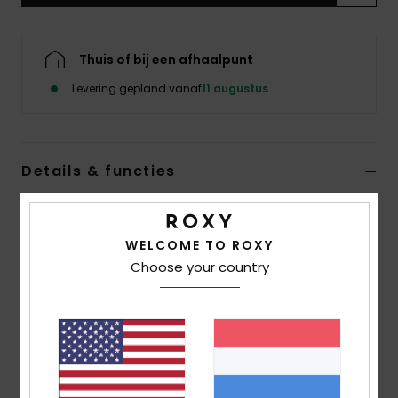
Swim
Thuis of bij een afhaalpunt
Kleding
Levering gepland vanaf
11 augustus
Accessoires
Schoenen
Details & functies
Meisjes 4-16 Wit Fleece met Halve Rits
Fitness
Stijl
ERGPF03102
Kleurcode
wza0
WELCOME TO ROXY
Choose your country
Snow
Kenmerken
Stof:
Bedrukte Sherpa, 100% Gerecycled Polyester,
[300 G/M2]
Pasvorm:
Regular fit
Halslijn:
Hoge Kraag