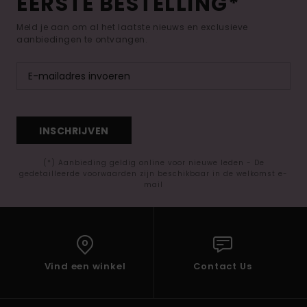
EERSTE BESTELLING*
Meld je aan om al het laatste nieuws en exclusieve
aanbiedingen te ontvangen.
INSCHRIJVEN
(*) Aanbieding geldig online voor nieuwe leden - De
gedetailleerde voorwaarden zijn beschikbaar in de welkomst e-
mail
Vind een winkel
Contact Us