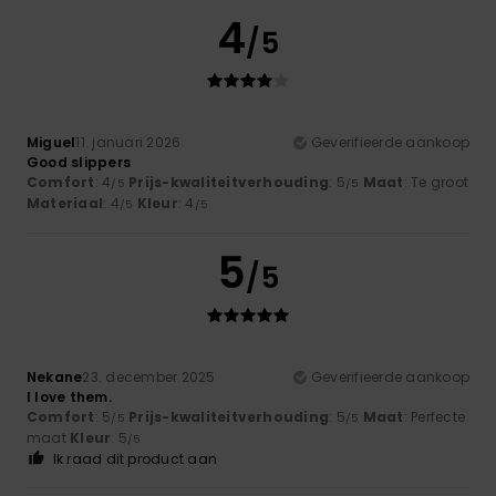
4
/5
Miguel
11. januari 2026
Geverifieerde aankoop
Good slippers
Comfort
: 4
Prijs-kwaliteitverhouding
: 5
Maat
: Te groot
/5
/5
Materiaal
: 4
Kleur
: 4
/5
/5
5
/5
Nekane
23. december 2025
Geverifieerde aankoop
I love them.
Comfort
: 5
Prijs-kwaliteitverhouding
: 5
Maat
: Perfecte
/5
/5
maat
Kleur
: 5
/5
Ik raad dit product aan