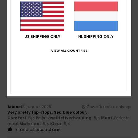
Client anonyme
28. januari
Geverifieerde
vérifié
2026
aankoop
Their red colour makes them very trendy, and they are also
US SHIPPING ONLY
NL SHIPPING ONLY
very comfortable and lightweight.
Comfort
: 5
Prijs-kwaliteitverhouding
: 5
Maat
: Te groot
/5
/5
VIEW ALL COUNTRIES
Materiaal
: 5
Kleur
: 5
/5
/5
Ik raad dit product aan
5
/5
Ariane
18. januari 2026
Geverifieerde aankoop
Very pretty flip-flops. Sea blue colour.
Comfort
: 5
Prijs-kwaliteitverhouding
: 5
Maat
: Perfecte
/5
/5
maat
Materiaal
: 5
Kleur
: 5
/5
/5
Ik raad dit product aan