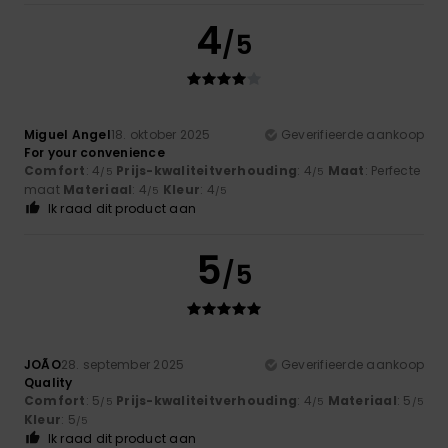
4
/5
Miguel Angel
18. oktober 2025
Geverifieerde aankoop
For your convenience
Comfort
: 4
Prijs-kwaliteitverhouding
: 4
Maat
: Perfecte
/5
/5
maat
Materiaal
: 4
Kleur
: 4
/5
/5
Ik raad dit product aan
5
/5
JOÃO
28. september 2025
Geverifieerde aankoop
Quality
Comfort
: 5
Prijs-kwaliteitverhouding
: 4
Materiaal
: 5
/5
/5
/5
Kleur
: 5
/5
Ik raad dit product aan