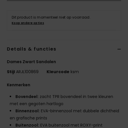
Swim
Dit product is momenteel niet op voorraad.
Kleding
Koop andere opties
Accessoires
Details & functies
Schoenen
Dames Zwart Sandalen
Fitness
Stijl
ARJL100869
Kleurcode
ksm
Kenmerken
Snow
Bovendeel:
zacht TPR bovendeel in twee kleuren
met een gegoten hartlogo
Binnenzool:
EVA-binnenzool met dubbele dichtheid
en grafische prints
Buitenzool:
EVA buitenzool met ROXY-print