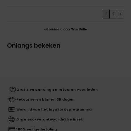
1
2
>
Geverifieerd door
TrustVille
Onlangs bekeken
Gratis verzending en retouren voor leden
Retourneren binnen 30 dagen
Word lid van het loyaliteitsprogramma
Onze eco-verantwoordelijke inzet
100% veilige betaling