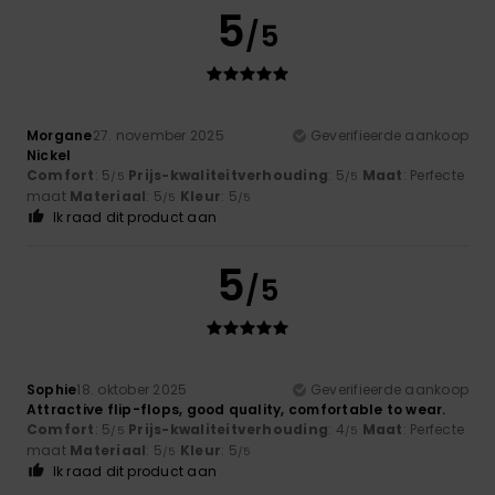
5
/5
Morgane
27. november 2025
Geverifieerde aankoop
Nickel
Comfort
: 5
Prijs-kwaliteitverhouding
: 5
Maat
: Perfecte
/5
/5
maat
Materiaal
: 5
Kleur
: 5
/5
/5
Ik raad dit product aan
5
/5
Sophie
18. oktober 2025
Geverifieerde aankoop
Attractive flip-flops, good quality, comfortable to wear.
Comfort
: 5
Prijs-kwaliteitverhouding
: 4
Maat
: Perfecte
/5
/5
maat
Materiaal
: 5
Kleur
: 5
/5
/5
Ik raad dit product aan