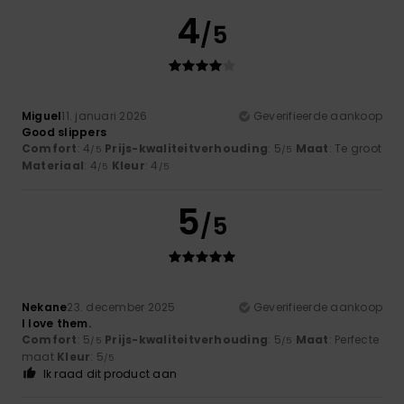
4
/5
Miguel
11. januari 2026
Geverifieerde aankoop
Good slippers
Comfort
: 4
Prijs-kwaliteitverhouding
: 5
Maat
: Te groot
/5
/5
Materiaal
: 4
Kleur
: 4
/5
/5
5
/5
Nekane
23. december 2025
Geverifieerde aankoop
I love them.
Comfort
: 5
Prijs-kwaliteitverhouding
: 5
Maat
: Perfecte
/5
/5
maat
Kleur
: 5
/5
Ik raad dit product aan