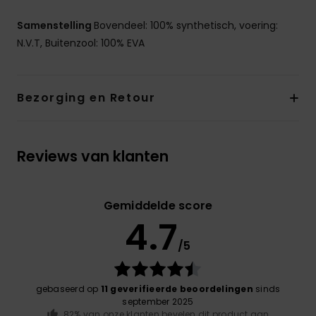
Samenstelling
Bovendeel: 100% synthetisch, voering:
N.V.T, Buitenzool: 100% EVA
Bezorging en Retour
Reviews van klanten
Gemiddelde score
4.7
/5
gebaseerd op
11 geverifieerde beoordelingen
sinds
september 2025
82% van onze klanten bevelen dit product aan