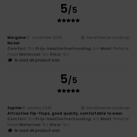
5
/5
Morgane
27. november 2025
Geverifieerde aankoop
Nickel
Comfort
: 5
Prijs-kwaliteitverhouding
: 5
Maat
: Perfecte
/5
/5
maat
Materiaal
: 5
Kleur
: 5
/5
/5
Ik raad dit product aan
5
/5
Sophie
18. oktober 2025
Geverifieerde aankoop
Attractive flip-flops, good quality, comfortable to wear.
Comfort
: 5
Prijs-kwaliteitverhouding
: 4
Maat
: Perfecte
/5
/5
maat
Materiaal
: 5
Kleur
: 5
/5
/5
Ik raad dit product aan