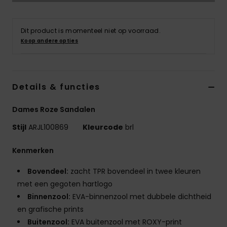
Swim
Dit product is momenteel niet op voorraad.
Kleding
Koop andere opties
Accessoires
Details & functies
Schoenen
Dames Roze Sandalen
Fitness
Stijl
ARJL100869
Kleurcode
brl
Kenmerken
Snow
Bovendeel:
zacht TPR bovendeel in twee kleuren
met een gegoten hartlogo
Binnenzool:
EVA-binnenzool met dubbele dichtheid
en grafische prints
Buitenzool:
EVA buitenzool met ROXY-print