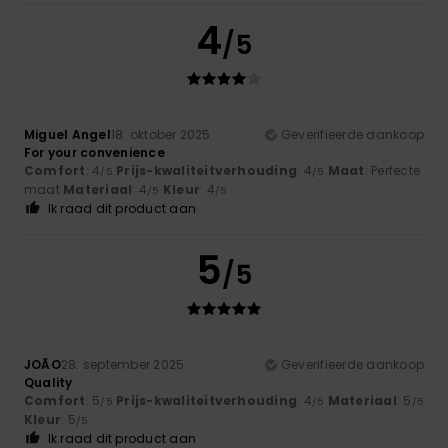
4
/5
Miguel Angel
18. oktober 2025
Geverifieerde aankoop
For your convenience
Comfort
: 4
Prijs-kwaliteitverhouding
: 4
Maat
: Perfecte
/5
/5
maat
Materiaal
: 4
Kleur
: 4
/5
/5
Ik raad dit product aan
5
/5
JOÃO
28. september 2025
Geverifieerde aankoop
Quality
Comfort
: 5
Prijs-kwaliteitverhouding
: 4
Materiaal
: 5
/5
/5
/5
Kleur
: 5
/5
Ik raad dit product aan