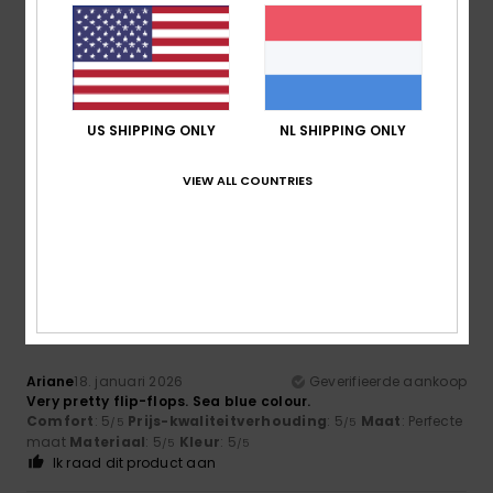
Client anonyme
28. januari
Geverifieerde
vérifié
2026
aankoop
Their red colour makes them very trendy, and they are also
US SHIPPING ONLY
NL SHIPPING ONLY
very comfortable and lightweight.
Comfort
: 5
Prijs-kwaliteitverhouding
: 5
Maat
: Te groot
/5
/5
VIEW ALL COUNTRIES
Materiaal
: 5
Kleur
: 5
/5
/5
Ik raad dit product aan
5
/5
Ariane
18. januari 2026
Geverifieerde aankoop
Very pretty flip-flops. Sea blue colour.
Comfort
: 5
Prijs-kwaliteitverhouding
: 5
Maat
: Perfecte
/5
/5
maat
Materiaal
: 5
Kleur
: 5
/5
/5
Ik raad dit product aan