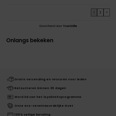
1
2
>
Geverifieerd door
TrustVille
Onlangs bekeken
Gratis verzending en retouren voor leden
Retourneren binnen 30 dagen
Word lid van het loyaliteitsprogramma
Onze eco-verantwoordelijke inzet
100% veilige betaling