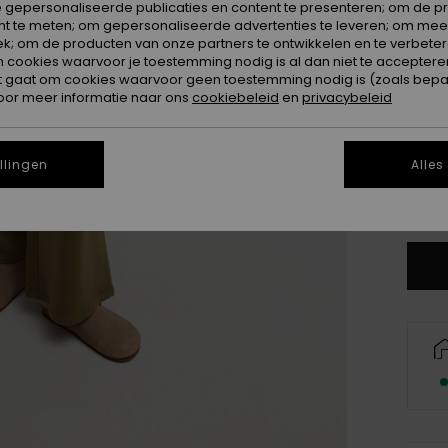
 gepersonaliseerde publicaties en content te presenteren; om de pr
nt te meten; om gepersonaliseerde advertenties te leveren; om meer
k; om de producten van onze partners te ontwikkelen en te verbetere
ookies waarvoor je toestemming nodig is al dan niet te accepteren
t gaat om cookies waarvoor geen toestemming nodig is (zoals bepa
oor meer informatie naar ons
cookiebeleid
en
privacybeleid
X
llingen
Alles
Zi