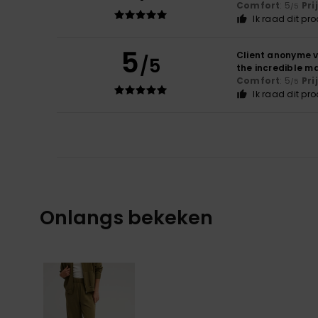
Comfort
: 5
Pri
/5
Ik raad dit pr
5
Client anonyme v
/5
the incredible ma
Comfort
: 5
Pri
/5
Ik raad dit pr
Onlangs bekeken