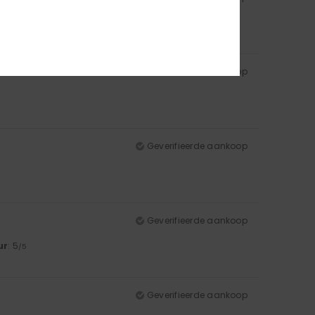
ur
: 4
/5
Geverifieerde aankoop
Geverifieerde aankoop
Geverifieerde aankoop
ur
: 5
/5
Geverifieerde aankoop