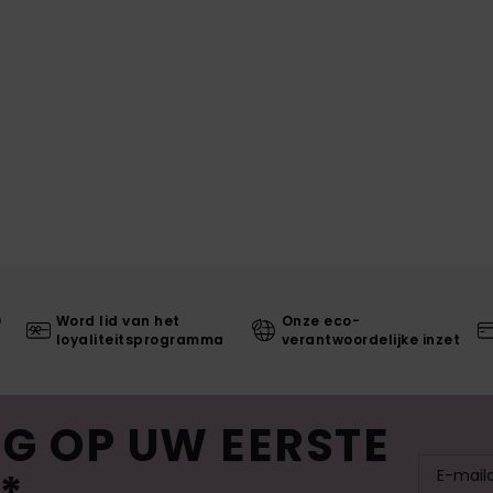
0
Word lid van het
Onze eco-
loyaliteitsprogramma
verantwoordelijke inzet
G OP UW EERSTE