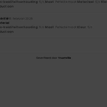
js-kwaliteitverhouding
: 5
Maat
: Perfecte maat
Materiaal
: 5
Kle
/5
/5
oduct aan
érifié
16. februari 2026
terial
js-kwaliteitverhouding
: 5
Maat
: Perfecte maat
Kleur
: 5
/5
/5
oduct aan
Geverifieerd door
TrustVille