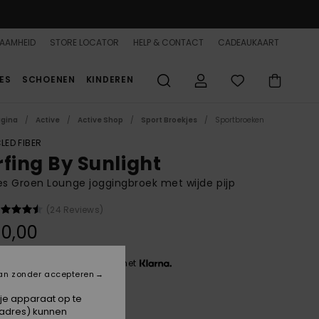
AAMHEID
STORE LOCATOR
HELP & CONTACT
CADEAUKAART
ES
SCHOENEN
KINDEREN
agina
Active
Active Shop
Sport Broekjes
Sportbroeken
LED FIBER
rfing By Sunlight
 Groen Lounge joggingbroek met wijde pijp
(24 Reviews)
0,00
 3 x € 20,00, zonder rente met
an zonder accepteren
 je apparaat op te
Winter Moss
-adres) kunnen