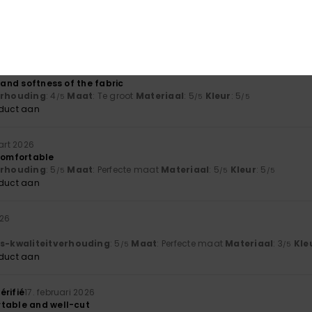
he product
js-kwaliteitverhouding
: 4
Maat
: Perfecte maat
Materiaal
: 5
Kle
/5
/5
oduct aan
2026
y and softness of the fabric
verhouding
: 4
Maat
: Te groot
Materiaal
: 5
Kleur
: 5
/5
/5
/5
oduct aan
art 2026
 comfortable
verhouding
: 5
Maat
: Perfecte maat
Materiaal
: 5
Kleur
: 5
/5
/5
/5
oduct aan
026
js-kwaliteitverhouding
: 5
Maat
: Perfecte maat
Materiaal
: 3
Kle
/5
/5
oduct aan
érifié
17. februari 2026
table and well-cut