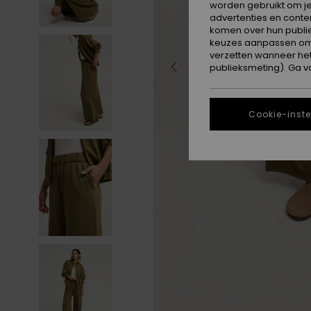
worden gebruikt om je
advertenties en conte
komen over hun publie
keuzes aanpassen om c
verzetten wanneer he
publieksmeting). Ga v
Cookie-inste