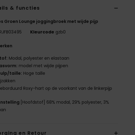
ils & functies
 Groen Lounge joggingbroek met wijde pijp
RJFB03495
Kleurcode
gzb0
erken
tof:
Modal, polyester en elastaan
asvorm:
model met wijde pijpen
ulp/taille:
Hoge taille
ijzakken
eborduurd Roxy-hart op de voorkant van de linkerpijp
nstelling
[Hoofdstof] 68% modal, 29% polyester, 3%
aan
orging en Retour