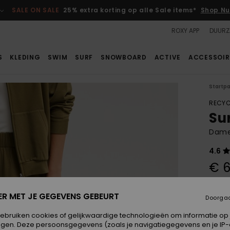
SALE ON SALE
25% extra korting op alle Sale items*
Shop Nu
ROXY APP
DUURZ
S
KLEDING
SWIM
SURF
SNOWBOARD
ACTIVE
ACCESSOIR
Startp
RECYC
Su
Dames
4.6
€ 6
Betaal
ER MET JE GEGEVENS GEBEURT
Doorga
gebruiken cookies of gelijkwaardige technologieën om informatie op
egen. Deze persoonsgegevens (zoals je navigatiegegevens en je IP
Kleur