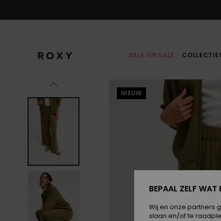
Ga
naar
Productinformatie
SALE ON SALE
COLLECTIE
NIEUW
BEPAAL ZELF WAT 
Wij en onze partners 
slaan en/of te raadpl