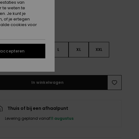
estaties van
 te weten te
n. Je kunt je
, of je ertegen
alde cookies voor
S
S
M
L
XL
XXL
 accepteren
e maattabel
In winkelwagen
Thuis of bij een afhaalpunt
Levering gepland vanaf
11 augustus