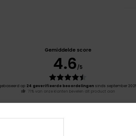
Gemiddelde score
4.6
/5
gebaseerd op
24 geverifieerde beoordelingen
sinds september 202
71% van onze klanten bevelen dit product aan
-kwaliteitverhouding
Maat
Mate
4.4
4
Te klein
Te groot