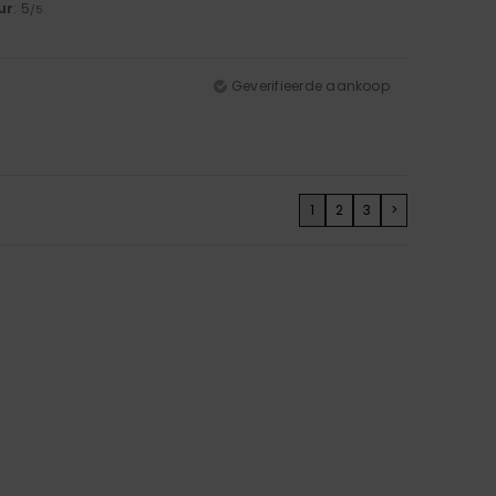
ur
: 5
/5
Geverifieerde aankoop
1
2
3
>