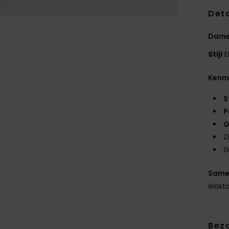
Deta
Dames
Stijl
E
Kenm
S
P
G
Z
G
Same
elast
Bez