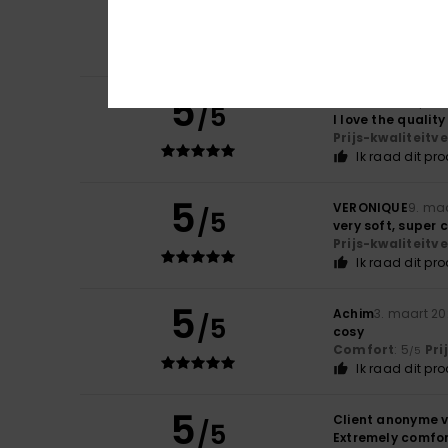
4
/5
Satisfied with t
Comfort
: 5
Pri
/5
Ik raad dit pr
5
Isabelle
29. april 
/5
I love the qualit
Prijs-kwaliteit
Ik raad dit pr
5
VERONIQUE
9. ma
/5
very soft, super
Prijs-kwaliteit
Ik raad dit pr
5
Achim
3. maart 2
/5
cosy
Comfort
: 5
Pri
/5
Ik raad dit pr
5
Client anonyme v
/5
Extremely comfor