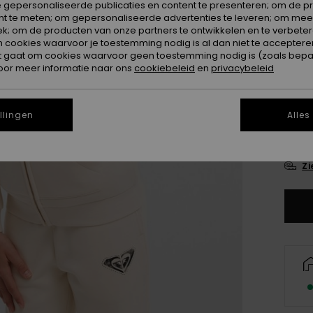
 gepersonaliseerde publicaties en content te presenteren; om de pr
nt te meten; om gepersonaliseerde advertenties te leveren; om meer
k; om de producten van onze partners te ontwikkelen en te verbetere
ookies waarvoor je toestemming nodig is al dan niet te accepteren
t gaat om cookies waarvoor geen toestemming nodig is (zoals bepa
oor meer informatie naar ons
cookiebeleid
en
privacybeleid
4
llingen
Alles
16
Zi