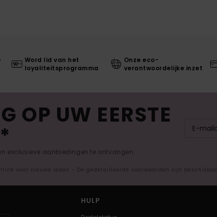
0
Word lid van het
Onze eco-
loyaliteitsprogramma
verantwoordelijke inzet
G OP UW EERSTE
*
 en exclusieve aanbiedingen te ontvangen.
nline voor nieuwe leden - De gedetailleerde voorwaarden zijn beschikba
HULP