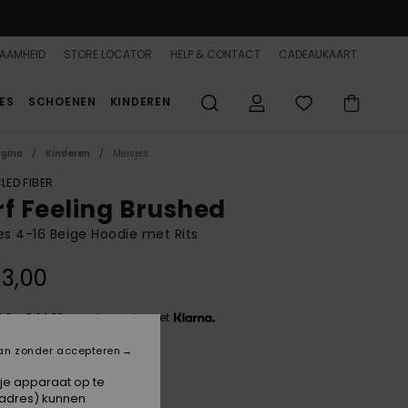
AAMHEID
STORE LOCATOR
HELP & CONTACT
CADEAUKAART
ES
SCHOENEN
KINDEREN
agina
Kinderen
Meisjes
LED FIBER
rf Feeling Brushed
es 4-16 Beige Hoodie met Rits
3,00
 3 x € 14,33, zonder rente met
an zonder accepteren
Parchment
 je apparaat op te
-adres) kunnen