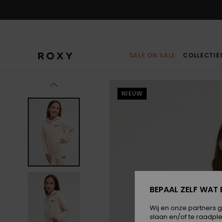
Ga
naar
Productinformatie
SALE ON SALE
COLLECTIE
NIEUW
BEPAAL ZELF WAT 
Wij en onze partners 
slaan en/of te raadpl