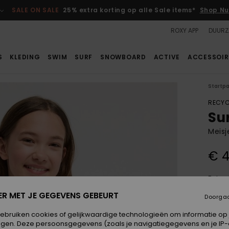
SALE ON SALE
25% extra korting op alle Sale items*
Shop Nu
ROXY APP
DUURZ
S
KLEDING
SWIM
SURF
SNOWBOARD
ACTIVE
ACCESSOIR
Startp
RECYC
Su
Meisj
€ 4
Betaal
ER MET JE GEGEVENS GEBEURT
Doorga
Kleur
gebruiken cookies of gelijkwaardige technologieën om informatie op
egen. Deze persoonsgegevens (zoals je navigatiegegevens en je IP