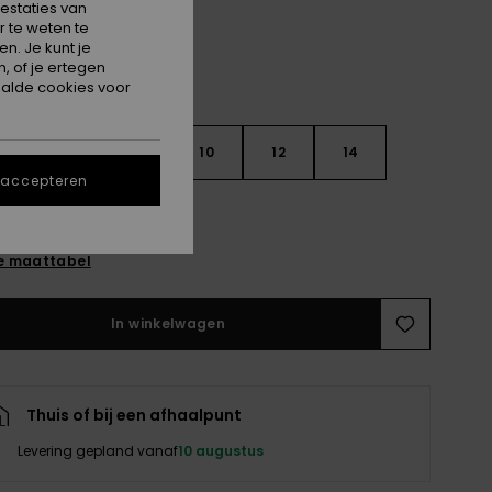
estaties van
 te weten te
n. Je kunt je
, of je ertegen
alde cookies voor
6
8
10
12
14
 accepteren
e maattabel
In winkelwagen
Thuis of bij een afhaalpunt
Levering gepland vanaf
10 augustus