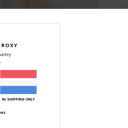
Deta
Meisj
Stijl
E
 ROXY
Kenm
untry
S
Swe
P
H
Z
R
NL SHIPPING ONLY
Same
IES
Polye