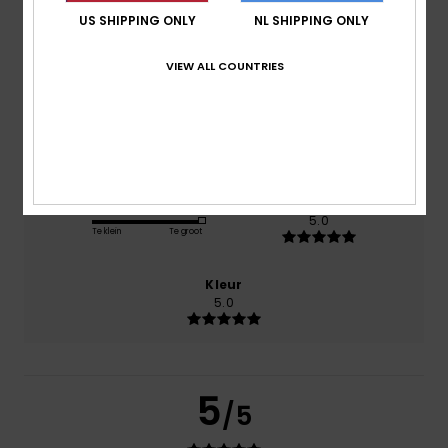
US SHIPPING ONLY
NL SHIPPING ONLY
Comfort
5.0
VIEW ALL COUNTRIES
Prijs-kwaliteitverhouding
3.0
Maat
Materiaal
5.0
Te klein
Te groot
Kleur
5.0
5
/5