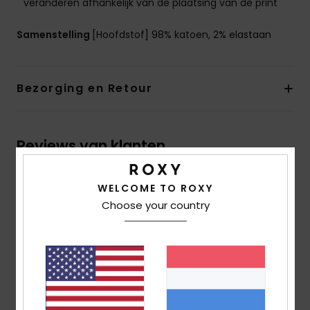
veranderen afhankelijk van de plaatsing van de print
Samenstelling
[Hoofdstof] 98% katoen, 2% elastaan
Bezorging en Retour
Reviews van klanten
WELCOME TO ROXY
Gemiddelde score
Choose your country
5.0
/5
gebaseerd op
1 geverifieerde beoordelingen
sinds
juli 2026
100% van onze klanten bevelen dit product aan