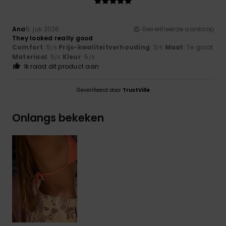
Ana
5. juli 2026
Geverifieerde aankoop
They looked really good
Comfort
: 5
Prijs-kwaliteitverhouding
: 3
Maat
: Te groot
/5
/5
Materiaal
: 5
Kleur
: 5
/5
/5
Ik raad dit product aan
Geverifieerd door
TrustVille
Onlangs bekeken