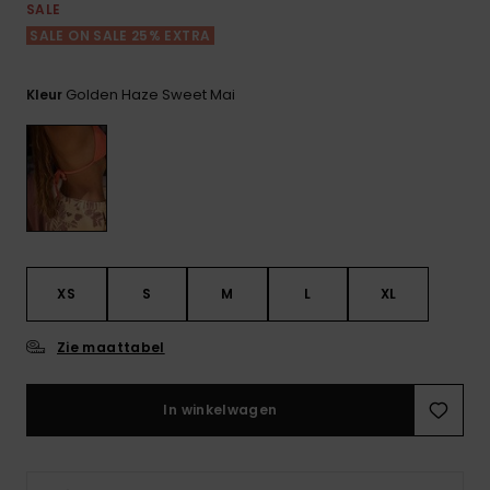
FAQ
Playsuits
Riemen &
Snowboard
SALE
bekijken
Technische
portemonne
SALE ON SALE 25% EXTRA
ROXY APP
tassen
Shorts
Surf
Handschoen
Golden Haze Sweet Mai
Kleur
VERLANGLIJST
Snow
& sjaals
Rokken
Accessoires
Schultassen
Schoolartik
Hoeden &
mutsen
Accessoires
Zonnebrillen
XS
S
M
L
XL
Wetsuits
Zie maattabel
Rashguards
In winkelwagen
neopreen
accessoires