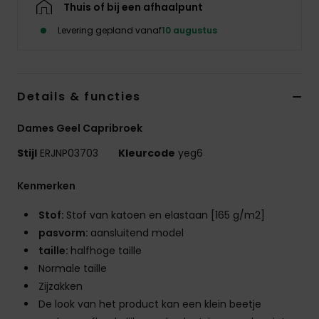
Thuis of bij een afhaalpunt
Swim
Levering gepland vanaf
10 augustus
Kleding
Accessoires
Details & functies
Dames Geel Capribroek
Schoenen
Stijl
ERJNP03703
Kleurcode
yeg6
Fitness
Kenmerken
Stof:
Stof van katoen en elastaan [165 g/m2]
Snow
pasvorm:
aansluitend model
taille:
halfhoge taille
Normale taille
Zijzakken
De look van het product kan een klein beetje