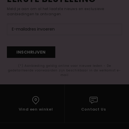
Meld je aan om al het laatste nieuws en exclusieve
aanbiedingen te ontvangen.
INSCHRIJVEN
(*) Aanbieding geldig online voor nieuwe leden - De
gedetailleerde voorwaarden zijn beschikbaar in de welkomst e-
mail
Vind een winkel
Contact Us