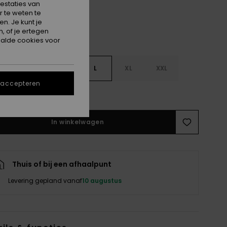
estaties van
 te weten te
n. Je kunt je
, of je ertegen
alde cookies voor
S
S
M
L
XL
XXL
 accepteren
e maattabel
In winkelwagen
Thuis of bij een afhaalpunt
Levering gepland vanaf
10 augustus