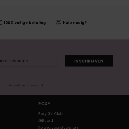
100% veilige betaling
Hulp nodig?
INSCHRIJVEN
ar in de welkomst e-mail
ROXY
Roxy Girl Club
Giftcard
Korting voor studenten