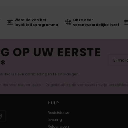
0
Word lid van het
Onze eco-
loyaliteitsprogramma
verantwoordelijke inzet
G OP UW EERSTE
*
 en exclusieve aanbiedingen te ontvangen.
nline voor nieuwe leden - De gedetailleerde voorwaarden zijn beschikba
HULP
Bestelstatus
Levering
Retour doen