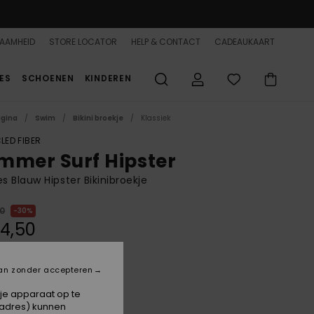
AAMHEID
STORE LOCATOR
HELP & CONTACT
CADEAUKAART
ES
SCHOENEN
KINDEREN
agina
Swim
Bikini broekje
Klassiek
LED FIBER
mmer Surf Hipster
 Blauw Hipster Bikinibroekje
00
30%
4,50
an zonder accepteren
Tanager Turquoise
 je apparaat op te
-adres) kunnen