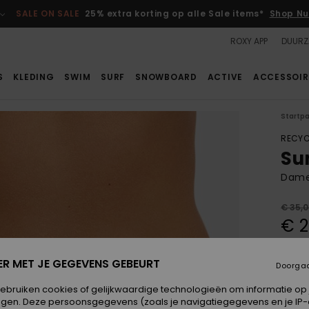
SALE ON SALE
25% extra korting op alle Sale items*
Shop Nu
ROXY APP
DUURZ
S
KLEDING
SWIM
SURF
SNOWBOARD
ACTIVE
ACCESSOIR
Startp
RECYC
Su
Dames
€ 35,
€ 2
SALE
ER MET JE GEGEVENS GEBEURT
Doorga
Kleur
gebruiken cookies of gelijkwaardige technologieën om informatie op
egen. Deze persoonsgegevens (zoals je navigatiegegevens en je IP