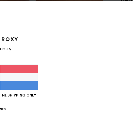
Deta
Dames
Stijl
E
Kenm
 ROXY
untry
S
stre
V
H
P
G
NL SHIPPING ONLY
Same
elast
IES
Bez