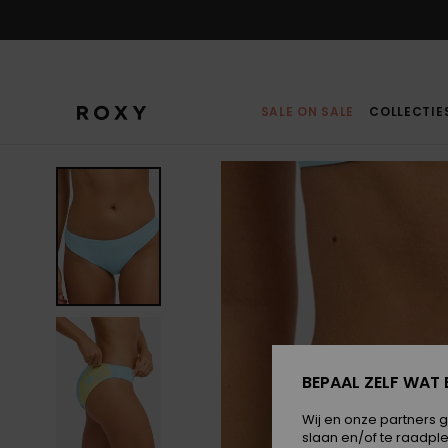
Ga
naar
Productinformatie
SALE ON SALE
COLLECTIE
BEPAAL ZELF WAT 
Wij en onze partners 
slaan en/of te raadpl