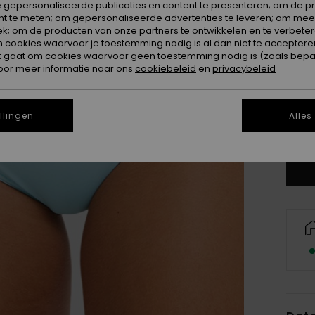
 gepersonaliseerde publicaties en content te presenteren; om de pr
nt te meten; om gepersonaliseerde advertenties te leveren; om meer
k; om de producten van onze partners te ontwikkelen en te verbetere
ookies waarvoor je toestemming nodig is al dan niet te accepteren
t gaat om cookies waarvoor geen toestemming nodig is (zoals bepa
oor meer informatie naar ons
cookiebeleid
en
privacybeleid
X
llingen
Alles
Zi