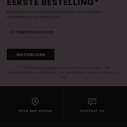
EERSTE BESTELLING*
Meld je aan om al het laatste nieuws en exclusieve
aanbiedingen te ontvangen.
INSCHRIJVEN
(*) Aanbieding geldig online voor nieuwe leden - De
gedetailleerde voorwaarden zijn beschikbaar in de welkomst e-
mail
Vind een winkel
Contact Us