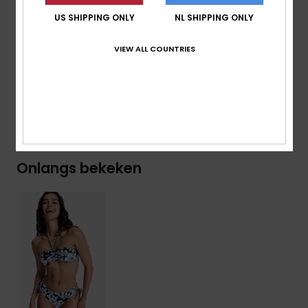
palet vangt de essentie van de strandvibes van ROXY:
US SHIPPING ONLY
NL SHIPPING ONLY
puur, natuurlijk en altijd in beweging.
VIEW ALL COUNTRIES
Details & functies
Bezorging en Retour
Onlangs bekeken