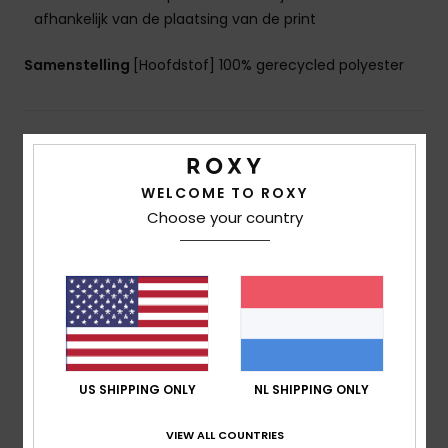
afhankelijk van de plaatsing van de print
Samenstelling
[Hoofdstof] 100% gerecycled polyester
Bezorging en Retour
WELCOME TO ROXY
Choose your country
Reviews van klanten
Gemiddelde score
4.0
/5
US SHIPPING ONLY
NL SHIPPING ONLY
gebaseerd op
1 geverifieerde beoordelingen
sinds
januari 2026
VIEW ALL COUNTRIES