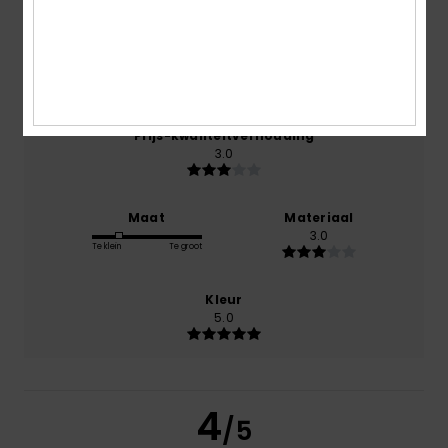
100% van onze klanten bevelen dit product aan
Comfort
3.0
Prijs-kwaliteitverhouding
3.0
Maat
Materiaal
3.0
Te klein
Te groot
Kleur
5.0
4
/5