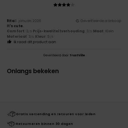
Rita
3. januari 2026
Geverifieerde aankoop
It's cute.
Comfort
: 3
Prijs-kwaliteitverhouding
: 3
Maat
: Klein
/5
/5
Materiaal
: 3
Kleur
: 5
/5
/5
Ik raad dit product aan
Geverifieerd door
TrustVille
Onlangs bekeken
Gratis verzending en retouren voor leden
Retourneren binnen 30 dagen