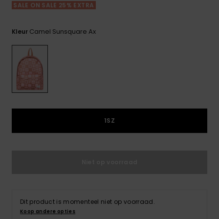
FAQ
Playsuits
Riemen &
Snowboard
SALE ON SALE 25% EXTRA
bekijken
Technische
portemonne
ROXY APP
tassen
Shorts
Surf
Camel Sunsquare Ax
Kleur
Handschoen
VERLANGLIJST
Snow
& sjaals
Rokken
Accessoires
Schultassen
Schoolartik
Hoeden &
mutsen
Accessoires
Zonnebrillen
1SZ
Wetsuits
Niet op voorraad
Rashguards
neopreen
accessoires
Dit product is momenteel niet op voorraad.
Koop andere opties