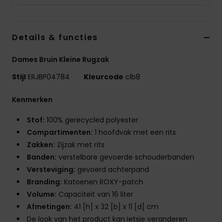
Swim
Kleding
Details & functies
Dames Bruin Kleine Rugzak
Accessoires
Stijl
ERJBP04784
Kleurcode
clb8
Schoenen
Kenmerken
Stof:
100% gerecycled polyester
Fitness
Compartimenten:
1 hoofdvak met een rits
Zakken:
Zijzak met rits
Snow
Banden:
verstelbare gevoerde schouderbanden
Versteviging:
gevoerd achterpand
Branding:
Katoenen ROXY-patch
Volume:
Capaciteit van 16 liter
Afmetingen:
41 [h] x 32 [b] x 11 [d] cm
De look van het product kan ietsje veranderen